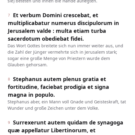
sie) beteten und ihnen die Hände auflegten.
Et verbum Domini crescebat, et
7
multiplicabatur numerus discipulorum in
Jerusalem valde : multa etiam turba
sacerdotum obediebat fidei.
Das Wort Gottes breitete sich nun immer weiter aus, und
die Zahl der Jünger vermehrte sich in Jerusalem stark;
sogar eine große Menge von Priestern wurde dem
Glauben gehorsam.
Stephanus autem plenus gratia et
8
fortitudine, faciebat prodigia et signa
magna in populo.
Stephanus aber, ein Mann voll Gnade und Geisteskraft, tat
Wunder und große Zeichen unter dem Volke.
Surrexerunt autem quidam de synagoga
9
quæ appellatur Libertinorum, et