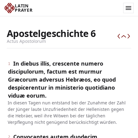
LATIN
PRAYER
Apostelgeschichte
6
Actus Apostolorum
In diebus illis, crescente numero
1
discipulorum, factum est murmur
Græcorum adversus Hebræos, eo quod
despicerentur in ministerio quotidiano
viduæ eorum.
In diesen Tagen nun entstand bei der Zunahme der Zahl
der Jünger laute Unzufriedenheit der Hellenisten gegen
die Hebräer, weil ihre Witwen bei der täglichen
Verpflegung nicht genügend berücksichtigt würden.
Convocantes autem duodecim
2