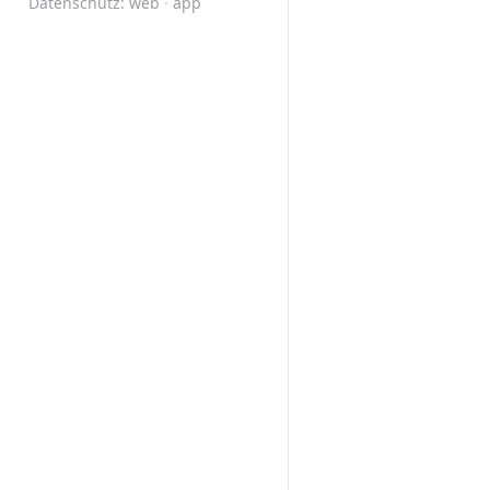
Datenschutz:
web
·
app