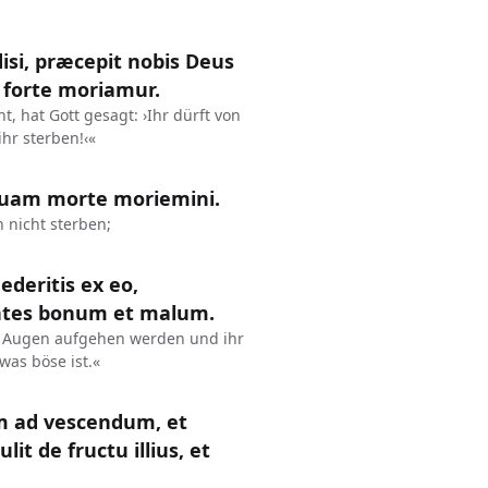
disi, præcepit nobis Deus
 forte moriamur.
, hat Gott gesagt: ›Ihr dürft von
ihr sterben!‹«
quam morte moriemini.
 nicht sterben;
deritis ex eo,
cientes bonum et malum.
ie Augen aufgehen werden und ihr
was böse ist.«
um ad vescendum, et
it de fructu illius, et