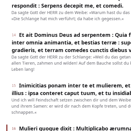
respondit : Serpens decepit me, et comedi.
Da sagte Gott der HERR zu dem Weibe: »Warum hast du das 
»Die Schlange hat mich verführt; da habe ich gegessen.«
Et ait Dominus Deus ad serpentem : Quia fe
14
inter omnia animantia, et bestias terræ : su
gradieris, et terram comedes cunctis diebus 
Da sagte Gott der HERR zu der Schlange: »Weil du das getan h
allen Tieren, zahmen und wilden! Auf dem Bauche sollst du 
Leben lang!
Inimicitias ponam inter te et mulierem, 
15
illius : ipsa conteret caput tuum, et tu insidia
Und ich will Feindschaft setzen zwischen dir und dem Wei
und ihrem Samen: er wird dir nach dem Kopfe treten, und d
schnappen.«
Mulieri quoque dixit : Multiplicabo ærumn
16