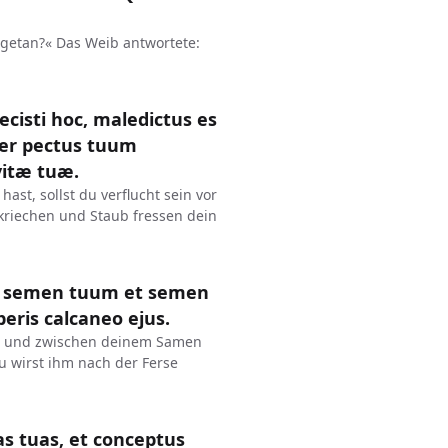
getan?« Das Weib antwortete:
cisti hoc, maledictus es
per pectus tuum
vitæ tuæ.
ast, sollst du verflucht sein vor
kriechen und Staub fressen dein
et semen tuum et semen
beris calcaneo ejus.
be und zwischen deinem Samen
u wirst ihm nach der Ferse
as tuas, et conceptus