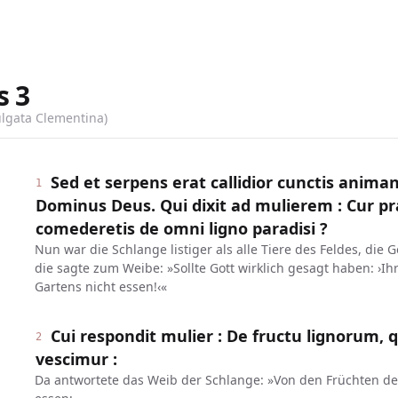
s
3
ulgata Clementina)
Sed et serpens erat callidior cunctis anim
1
Dominus Deus. Qui dixit ad mulierem : Cur p
comederetis de omni ligno paradisi ?
Nun war die Schlange listiger als alle Tiere des Feldes, die 
die sagte zum Weibe: »Sollte Gott wirklich gesagt haben: ›I
Gartens nicht essen!‹«
Cui respondit mulier : De fructu lignorum, 
2
vescimur :
Da antwortete das Weib der Schlange: »Von den Früchten d