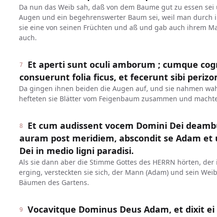
Da nun das Weib sah, daß von dem Baume gut zu essen sei u
Augen und ein begehrenswerter Baum sei, weil man durch 
sie eine von seinen Früchten und aß und gab auch ihrem Man
auch.
Et aperti sunt oculi amborum ; cumque cog
7
consuerunt folia ficus, et fecerunt sibi periz
Da gingen ihnen beiden die Augen auf, und sie nahmen wah
hefteten sie Blätter vom Feigenbaum zusammen und machte
Et cum audissent vocem Domini Dei deambu
8
auram post meridiem, abscondit se Adam et u
Dei in medio ligni paradisi.
Als sie dann aber die Stimme Gottes des HERRN hörten, der 
erging, versteckten sie sich, der Mann (Adam) und sein Wei
Bäumen des Gartens.
Vocavitque Dominus Deus Adam, et dixit ei :
9