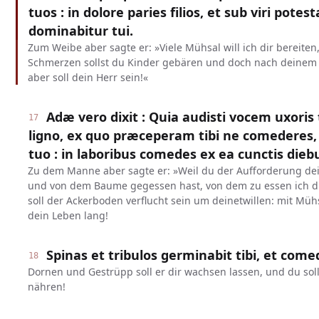
tuos : in dolore paries filios, et sub viri potest
dominabitur tui.
Zum Weibe aber sagte er: »Viele Mühsal will ich dir bereiten
Schmerzen sollst du Kinder gebären und doch nach deinem
aber soll dein Herr sein!«
Adæ vero dixit : Quia audisti vocem uxoris
17
ligno, ex quo præceperam tibi ne comederes, 
tuo : in laboribus comedes ex ea cunctis dieb
Zu dem Manne aber sagte er: »Weil du der Aufforderung d
und von dem Baume gegessen hast, von dem zu essen ich dir
soll der Ackerboden verflucht sein um deinetwillen: mit Müh
dein Leben lang!
Spinas et tribulos germinabit tibi, et com
18
Dornen und Gestrüpp soll er dir wachsen lassen, und du sol
nähren!