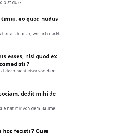
o bist du?«
t timui, eo quod nudus
htete ich mich, weil ich nackt
dus esses, nisi quod ex
comedisti ?
hast doch nicht etwa von dem
sociam, dedit mihi de
, die hat mir von dem Baume
 hoc fecisti ? Quæ