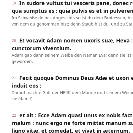
In sudore vultus tui vesceris pane, donec 
19
qua sumptus es : quia pulvis es et in pulvere
Im Schweiße deines Angesichts sollst du dein Brot essen, b
von dem du genommen bist; denn Staub bist du, und zu St
Et vocavit Adam nomen uxoris suæ, Heva :
20
cunctorum viventium.
Adam gab dann seinem Weibe den Namen Eva; denn sie ist 
geworden.
Fecit quoque Dominus Deus Adæ et uxori ej
21
induit eos :
Darauf machte Gott der HERR dem Manne und seinem Weibe 
sie (damit).
et ait : Ecce Adam quasi unus ex nobis fac
22
malum : nunc ergo ne forte mittat manum s
ligno vitæ, et comedat, et vivat in æternum.