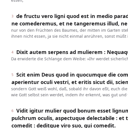
essen;
de fructu vero ligni quod est in medio para
3
ne comederemus, et ne tangeremus illud, ne
nur von den Früchten des Baumes, der mitten im Garten steht
ihnen nicht essen, ja sie nicht einmal anrühren, sonst müßt 
Dixit autem serpens ad mulierem : Nequa
4
Da erwiderte die Schlange dem Weibe: »Ihr werdet sicherlich
Scit enim Deus quod in quocumque die come
5
aperientur oculi vestri, et eritis sicut dii, s
sondern Gott weiß wohl, daß, sobald ihr davon eßt, euch d
wie Gott selbst sein werdet, indem ihr erkennt, was gut und 
Vidit igitur mulier quod bonum esset lign
6
pulchrum oculis, aspectuque delectabile : et tul
comedit : deditque viro suo, qui comedit.