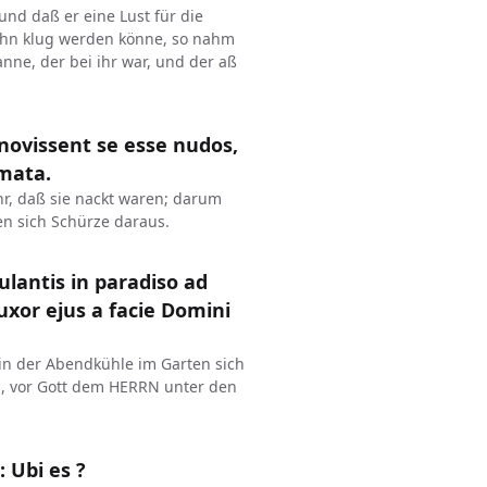
nd daß er eine Lust für die
ihn klug werden könne, so nahm
ne, der bei ihr war, und der aß
novissent se esse nudos,
omata.
r, daß sie nackt waren; darum
n sich Schürze daraus.
lantis in paradiso ad
xor ejus a facie Domini
in der Abendkühle im Garten sich
b, vor Gott dem HERRN unter den
 Ubi es ?