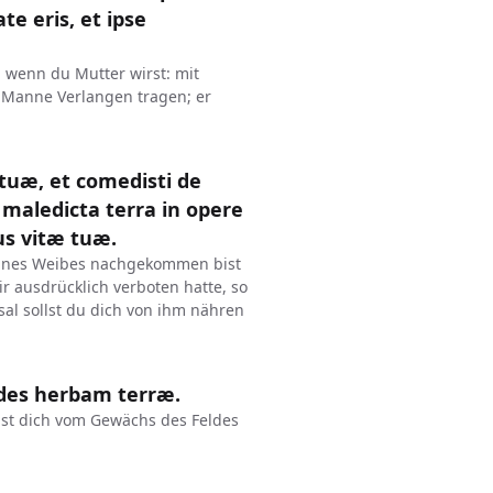
ate eris, et ipse
, wenn du Mutter wirst: mit
 Manne Verlangen tragen; er
 tuæ, et comedisti de
maledicta terra in opere
us vitæ tuæ.
eines Weibes nachgekommen bist
 ausdrücklich verboten hatte, so
sal sollst du dich von ihm nähren
edes herbam terræ.
lst dich vom Gewächs des Feldes