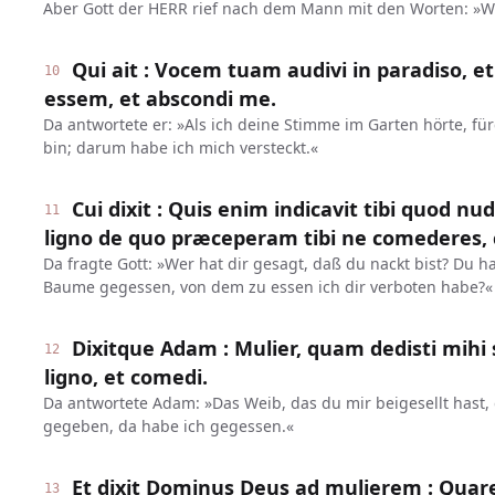
Aber Gott der HERR rief nach dem Mann mit den Worten: »W
Qui ait : Vocem tuam audivi in paradiso, e
10
essem, et abscondi me.
Da antwortete er: »Als ich deine Stimme im Garten hörte, fürc
bin; darum habe ich mich versteckt.«
Cui dixit : Quis enim indicavit tibi quod nu
11
ligno de quo præceperam tibi ne comederes, 
Da fragte Gott: »Wer hat dir gesagt, daß du nackt bist? Du 
Baume gegessen, von dem zu essen ich dir verboten habe?«
Dixitque Adam : Mulier, quam dedisti mihi 
12
ligno, et comedi.
Da antwortete Adam: »Das Weib, das du mir beigesellt hast
gegeben, da habe ich gegessen.«
Et dixit Dominus Deus ad mulierem : Quare
13