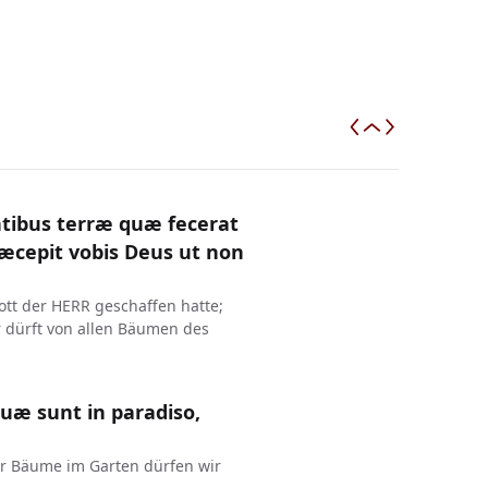
antibus terræ quæ fecerat
ræcepit vobis Deus ut non
Gott der HERR geschaffen hatte;
hr dürft von allen Bäumen des
quæ sunt in paradiso,
er Bäume im Garten dürfen wir