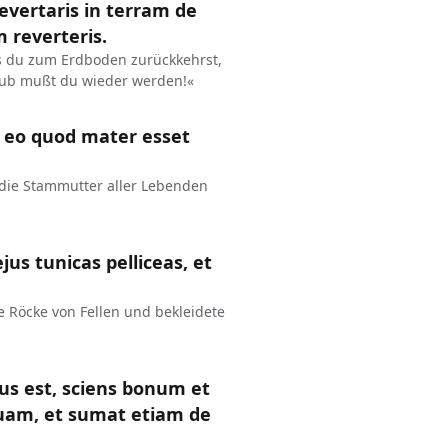
revertaris in terram de
m reverteris.
is du zum Erdboden zurückkehrst,
aub mußt du wieder werden!«
 eo quod mater esset
die Stammutter aller Lebenden
us tunicas pelliceas, et
Röcke von Fellen und bekleidete
tus est, sciens bonum et
uam, et sumat etiam de