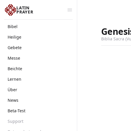
LATIN
PRAYER
Bibel
Genesi
Heilige
Biblia Sacra (V
Gebete
Messe
Beichte
Lernen
Über
News
Beta-Test
Support