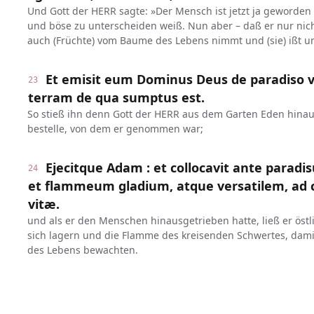
Und Gott der HERR sagte: »Der Mensch ist jetzt ja geworden 
und böse zu unterscheiden weiß. Nun aber – daß er nur nic
auch (Früchte) vom Baume des Lebens nimmt und (sie) ißt un
Et emisit eum Dominus Deus de paradiso v
23
terram de qua sumptus est.
So stieß ihn denn Gott der HERR aus dem Garten Eden hina
bestelle, von dem er genommen war;
Ejecitque Adam : et collocavit ante paradi
24
et flammeum gladium, atque versatilem, ad 
vitæ.
und als er den Menschen hinausgetrieben hatte, ließ er öst
sich lagern und die Flamme des kreisenden Schwertes, da
des Lebens bewachten.