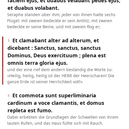
faciem ejus, et duabus velabant pedes ejus,
et duabus volabant.
Seraphe standen über ihm; jeder von ihnen hatte sechs
Flügel: mit zweien bedeckte er sein Antlitz, mit zweien
bedeckte er seine Beine, und mit zweien flog er;
Et clamabant alter ad alterum, et
3
dicebant : Sanctus, sanctus, sanctus
Dominus, Deus exercituum ; plena est
omnis terra gloria ejus.
und der eine rief dem andern beständig die Worte zu:
»Heilig, heilig, heilig ist der HERR der Heerscharen! Die
ganze Erde ist seiner Herrlichkeit voll!«
Et commota sunt superliminaria
4
cardinum a voce clamantis, et domus
repleta est fumo.
Dabei erbebten die Grundlagen der Schwellen von ihrem
lauten Rufen, und das Haus füllte sich mit Rauch.