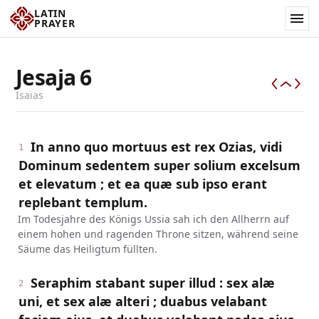
LATIN
PRAYER
Jesaja
6
Isaias
In anno quo mortuus est rex Ozias, vidi
1
Dominum sedentem super solium excelsum
et elevatum ; et ea quæ sub ipso erant
replebant templum.
Im Todesjahre des Königs Ussia sah ich den Allherrn auf
einem hohen und ragenden Throne sitzen, während seine
Säume das Heiligtum füllten.
Seraphim stabant super illud : sex alæ
2
uni, et sex alæ alteri ; duabus velabant