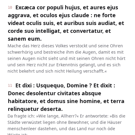
Excæca cor populi hujus, et aures ejus
10
aggrava, et oculos ejus claude : ne forte
videat oculis suis, et auribus suis audiat, et
corde suo intelligat, et convertatur, et
sanem eum.
Mache das Herz dieses Volkes verstockt und seine Ohren
schwerhörig und bestreiche ihm die Augen, damit es mit
seinen Augen nicht sieht und mit seinen Ohren nicht hört
und sein Herz nicht zur Erkenntnis gelangt, und es sich
nicht bekehrt und sich nicht Heilung verschafft.«
Et dixi : Usquequo, Domine ? Et dixit :
11
Donec desolentur civitates absque
habitatore, et domus sine homine, et terra
relinquetur deserta.
Da fragte ich: »Wie lange, Allherr?« Er antwortete: »Bis die
Städte verwüstet liegen ohne Bewohner, und die Häuser
menschenleer dastehen, und das Land nur noch öde
Wüste ist;