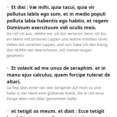
Et dixi : Væ mihi, quia tacui, quia vir
5
pollutus labiis ego sum, et in medio populi
polluta labia habentis ego habito, et regem
Dominum exercituum vidi oculis meis.
Da rief ich aus: »Wehe mir, ich bin verloren! Denn ich bin
ein Mann mit unreinen Lippen und wohne inmitten eines
Volkes mit unreinen Lippen; und nun habe ich den König,
den HERRN der Heerscharen, mit meinen Augen
gesehen!«
Et volavit ad me unus de seraphim, et in
6
manu ejus calculus, quem forcipe tulerat de
altari,
Da flog aber einer von den Seraphen auf mich zu und
hatte in der Hand eine glühende Kohle, die er mit einer
Zange oben vom Altar genommen hatte.
et tetigit os meum, et dixit : Ecce tetigit
7