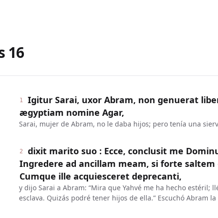
s
16
Igitur Sarai, uxor Abram, non genuerat libe
1
ægyptiam nomine Agar,
Sarai, mujer de Abram, no le daba hijos; pero tenía una sier
dixit marito suo : Ecce, conclusit me Domin
2
Ingredere ad ancillam meam, si forte saltem ex
Cumque ille acquiesceret deprecanti,
y dijo Sarai a Abram: “Mira que Yahvé me ha hecho estéril; ll
esclava. Quizás podré tener hijos de ella.” Escuchó Abram la 