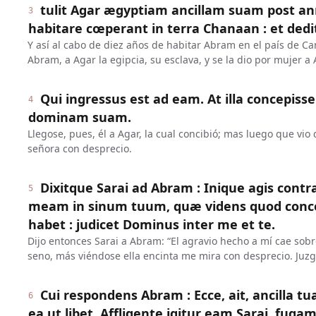
tulit Agar ægyptiam ancillam suam post 
3
habitare cœperant in terra Chanaan : et ded
Y así al cabo de diez años de habitar Abram en el país de Ca
Abram, a Agar la egipcia, su esclava, y se la dio por mujer 
Qui ingressus est ad eam. At illa concepisse
4
dominam suam.
Llegose, pues, él a Agar, la cual concibió; mas luego que vi
señora con desprecio.
Dixitque Sarai ad Abram : Inique agis contr
5
meam in sinum tuum, quæ videns quod conce
habet : judicet Dominus inter me et te.
Dijo entonces Sarai a Abram: “El agravio hecho a mí cae sobre
seno, más viéndose ella encinta me mira con desprecio. Juzgu
Cui respondens Abram : Ecce, ait, ancilla t
6
ea ut libet. Affligente igitur eam Sarai, fugam 