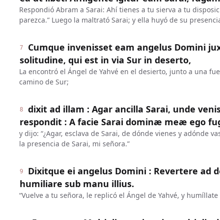
Respondió Abram a Sarai: Ahí tienes a tu sierva a tu disposic
parezca.” Luego la maltrató Sarai; y ella huyó de su presenci
Cumque invenisset eam angelus Domini ju
7
solitudine, qui est in via Sur in deserto,
La encontró el Ángel de Yahvé en el desierto, junto a una fu
camino de Sur;
dixit ad illam : Agar ancilla Sarai, unde ven
8
respondit : A facie Sarai dominæ meæ ego fug
y dijo: “¿Agar, esclava de Sarai, de dónde vienes y adónde va
la presencia de Sarai, mi señora.”
Dixitque ei angelus Domini : Revertere ad
9
humiliare sub manu illius.
“Vuelve a tu señora, le replicó el Ángel de Yahvé, y humíllat