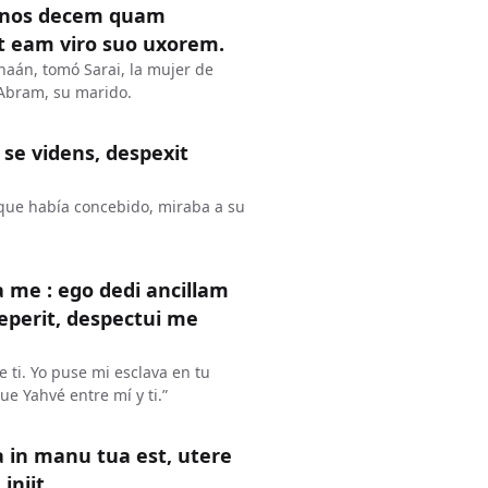
annos decem quam
it eam viro suo uxorem.
naán, tomó Sarai, la mujer de
a Abram, su marido.
 se videns, despexit
o que había concebido, miraba a su
a me : ego dedi ancillam
perit, despectui me
 ti. Yo puse mi esclava en tu
e Yahvé entre mí y ti.”
ua in manu tua est, utere
iniit.