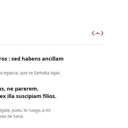
ros : sed habens ancillam
va egipcia, que se llamaba Agar,
us, ne parerem.
 illa suscipiam filios.
égate, pues, te ruego, a mi
voz de Sarai.