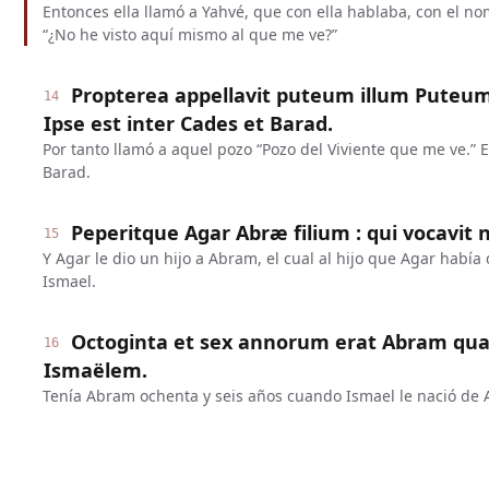
Entonces ella llamó a Yahvé, que con ella hablaba, con el nomb
“¿No he visto aquí mismo al que me ve?”
Propterea appellavit puteum illum Puteum 
14
Ipse est inter Cades et Barad.
Por tanto llamó a aquel pozo “Pozo del Viviente que me ve.” E
Barad.
Peperitque Agar Abræ filium : qui vocavit
15
Y Agar le dio un hijo a Abram, el cual al hijo que Agar había
Ismael.
Octoginta et sex annorum erat Abram qua
16
Ismaëlem.
Tenía Abram ochenta y seis años cuando Ismael le nació de 