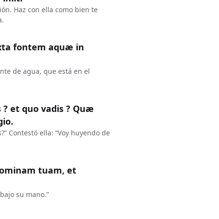
ión. Haz con ella como bien te
a.
xta fontem aquæ in
ente de agua, que está en el
is ? et quo vadis ? Quæ
io.
s?” Contestó ella: “Voy huyendo de
 dominam tuam, et
e bajo su mano.”