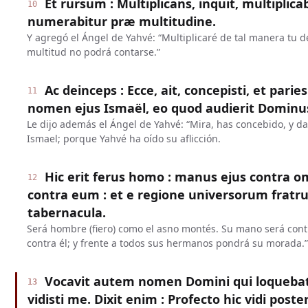
Et rursum : Multiplicans, inquit, multipli
10
numerabitur præ multitudine.
Y agregó el Ángel de Yahvé: “Multiplicaré de tal manera tu 
multitud no podrá contarse.”
Ac deinceps : Ecce, ait, concepisti, et parie
11
nomen ejus Ismaël, eo quod audierit Dominus
Le dijo además el Ángel de Yahvé: “Mira, has concebido, y dar
Ismael; porque Yahvé ha oído su aflicción.
Hic erit ferus homo : manus ejus contra
12
contra eum : et e regione universorum fratr
tabernacula.
Será hombre (fiero) como el asno montés. Su mano será cont
contra él; y frente a todos sus hermanos pondrá su morada.”
Vocavit autem nomen Domini qui loquebat
13
vidisti me. Dixit enim : Profecto hic vidi poste