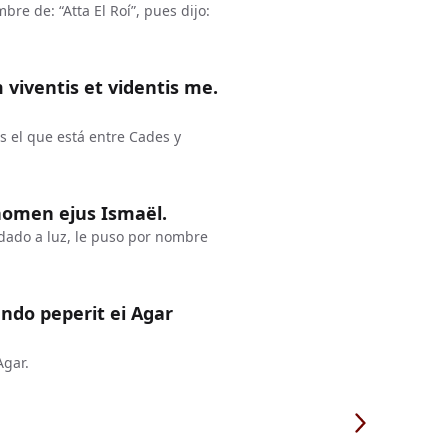
re de: “Atta El Roí”, pues dijo:
viventis et videntis me.
s el que está entre Cades y
 nomen ejus Ismaël.
 dado a luz, le puso por nombre
ndo peperit ei Agar
Agar.