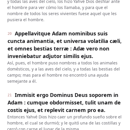
y todas las aves del cielo, los hizo Yahvé Dios desfilar ante
el hombre para ver cómo los llamaba, y para que el
nombre de todos los seres vivientes fuese aquel que les
pusiera el hombre.
Appellavitque Adam nominibus suis
20
cuncta animantia, et universa volatilia cæli,
et omnes bestias terræ : Adæ vero non
inveniebatur adjutor similis ejus.
Así, pues, el hombre puso nombres a todos los animales
domésticos, y a las aves del cielo, y a todas las bestias del
campo; mas para el hombre no encontró una ayuda
semejante a él.
Immisit ergo Dominus Deus soporem in
21
Adam : cumque obdormisset, tulit unam de
costis ejus, et replevit carnem pro ea.
Entonces Yahvé Dios hizo caer un profundo sueño sobre el
hombre, el cual se durmió; y le quitó una de las costillas y
cerró con carne el lugar de la misma.