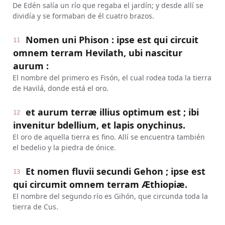
De Edén salía un río que regaba el jardín; y desde allí se
dividía y se formaban de él cuatro brazos.
Nomen uni Phison : ipse est qui circuit
11
omnem terram Hevilath, ubi nascitur
aurum :
El nombre del primero es Fisón, el cual rodea toda la tierra
de Havilá, donde está el oro.
et aurum terræ illius optimum est ; ibi
12
invenitur bdellium, et lapis onychinus.
El oro de aquella tierra es fino. Allí se encuentra también
el bedelio y la piedra de ónice.
Et nomen fluvii secundi Gehon ; ipse est
13
qui circumit omnem terram Æthiopiæ.
El nombre del segundo río es Gihón, que circunda toda la
tierra de Cus.