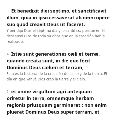
Et benedixit diei septimo, et sanctificavit
3
illum, quia in ipso cessaverat ab omni opere
suo quod creavit Deus ut faceret.
Y bendijo Dios el séptimo día y lo santificó; porque en él
descansó Dios de toda su obra que en la creación había
realizado.
Istæ sunt generationes cæli et terræ,
4
quando creata sunt, in die quo fecit
Dominus Deus cælum et terram,
Esta es la historia de la creación del cielo y de la tierra. El
día en que Yahvé Dios creó la tierra y el cielo,
et omne virgultum agri antequam
5
oriretur in terra, omnemque herbam
regionis priusquam germinaret : non enim
pluerat Dominus Deus super terram, et