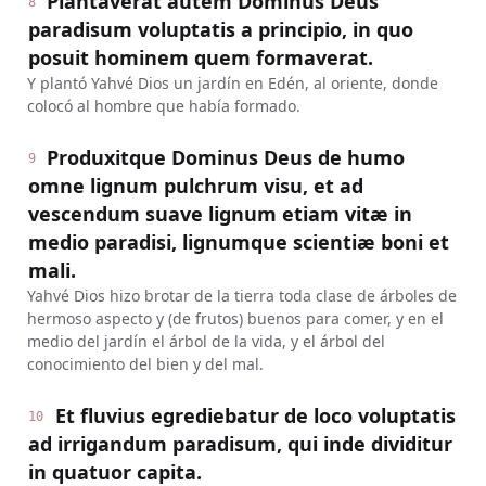
Plantaverat autem Dominus Deus
8
paradisum voluptatis a principio, in quo
posuit hominem quem formaverat.
Y plantó Yahvé Dios un jardín en Edén, al oriente, donde
colocó al hombre que había formado.
Produxitque Dominus Deus de humo
9
omne lignum pulchrum visu, et ad
vescendum suave lignum etiam vitæ in
medio paradisi, lignumque scientiæ boni et
mali.
Yahvé Dios hizo brotar de la tierra toda clase de árboles de
hermoso aspecto y (de frutos) buenos para comer, y en el
medio del jardín el árbol de la vida, y el árbol del
conocimiento del bien y del mal.
Et fluvius egrediebatur de loco voluptatis
10
ad irrigandum paradisum, qui inde dividitur
in quatuor capita.