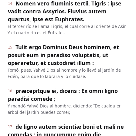
Nomen vero fluminis tertii, Tigris : ipse
14
vadit contra Assyrios. Fluvius autem
quartus, ipse est Euphrates.
El tercer río se llama Tigris, el cual corre al oriente de Asir.
Y el cuarto río es el Éufrates.
Tulit ergo Dominus Deus hominem, et
15
posuit eum in paradiso voluptatis, ut
operaretur, et custodiret illum :
Tomó, pues, Yahvé Dios al hombre y lo llevó al jardín de
Edén, para que lo labrara y lo cuidase.
præcepitque ei, dicens : Ex omni ligno
16
paradisi comede ;
Y mandó Yahvé Dios al hombre, diciendo: “De cualquier
árbol del jardín puedes comer,
de ligno autem scientiæ boni et mali ne
17
comedas : in quocumque enim die