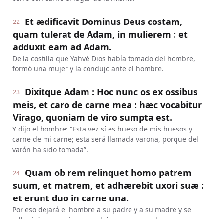
Et ædificavit Dominus Deus costam,
22
quam tulerat de Adam, in mulierem : et
adduxit eam ad Adam.
De la costilla que Yahvé Dios había tomado del hombre,
formó una mujer y la condujo ante el hombre.
Dixitque Adam : Hoc nunc os ex ossibus
23
meis, et caro de carne mea : hæc vocabitur
Virago, quoniam de viro sumpta est.
Y dijo el hombre: “Esta vez sí es hueso de mis huesos y
carne de mi carne; esta será llamada varona, porque del
varón ha sido tomada”.
Quam ob rem relinquet homo patrem
24
suum, et matrem, et adhærebit uxori suæ :
et erunt duo in carne una.
Por eso dejará el hombre a su padre y a su madre y se