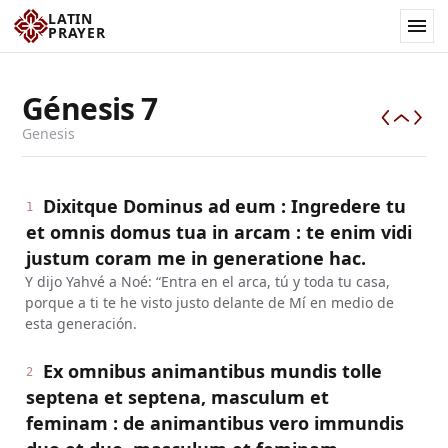
LATIN
PRAYER
Génesis
7
Genesis
Dixitque Dominus ad eum : Ingredere tu
1
et omnis domus tua in arcam : te enim vidi
justum coram me in generatione hac.
Y dijo Yahvé a Noé: “Entra en el arca, tú y toda tu casa,
porque a ti te he visto justo delante de Mí en medio de
esta generación.
Ex omnibus animantibus mundis tolle
2
septena et septena, masculum et
feminam : de animantibus vero immundis