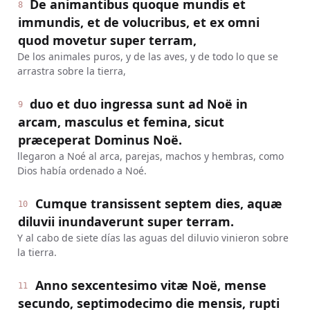
De animantibus quoque mundis et
8
immundis, et de volucribus, et ex omni
quod movetur super terram,
De los animales puros, y de las aves, y de todo lo que se
arrastra sobre la tierra,
duo et duo ingressa sunt ad Noë in
9
arcam, masculus et femina, sicut
præceperat Dominus Noë.
llegaron a Noé al arca, parejas, machos y hembras, como
Dios había ordenado a Noé.
Cumque transissent septem dies, aquæ
10
diluvii inundaverunt super terram.
Y al cabo de siete días las aguas del diluvio vinieron sobre
la tierra.
Anno sexcentesimo vitæ Noë, mense
11
secundo, septimodecimo die mensis, rupti