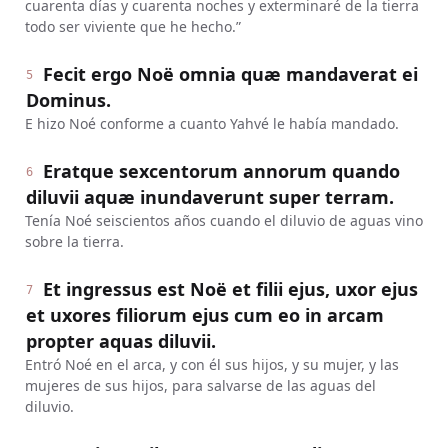
cuarenta días y cuarenta noches y exterminaré de la tierra
todo ser viviente que he hecho.”
Fecit ergo Noë omnia quæ mandaverat ei
5
Dominus.
E hizo Noé conforme a cuanto Yahvé le había mandado.
Eratque sexcentorum annorum quando
6
diluvii aquæ inundaverunt super terram.
Tenía Noé seiscientos años cuando el diluvio de aguas vino
sobre la tierra.
Et ingressus est Noë et filii ejus, uxor ejus
7
et uxores filiorum ejus cum eo in arcam
propter aquas diluvii.
Entró Noé en el arca, y con él sus hijos, y su mujer, y las
mujeres de sus hijos, para salvarse de las aguas del
diluvio.