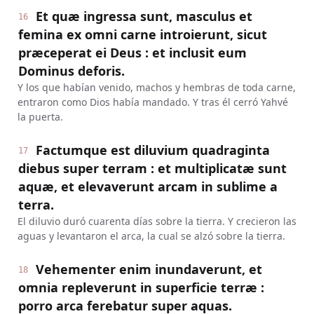
Et quæ ingressa sunt, masculus et
16
femina ex omni carne introierunt, sicut
præceperat ei Deus : et inclusit eum
Dominus deforis.
Y los que habían venido, machos y hembras de toda carne,
entraron como Dios había mandado. Y tras él cerró Yahvé
la puerta.
Factumque est diluvium quadraginta
17
diebus super terram : et multiplicatæ sunt
aquæ, et elevaverunt arcam in sublime a
terra.
El diluvio duró cuarenta días sobre la tierra. Y crecieron las
aguas y levantaron el arca, la cual se alzó sobre la tierra.
Vehementer enim inundaverunt, et
18
omnia repleverunt in superficie terræ :
porro arca ferebatur super aquas.