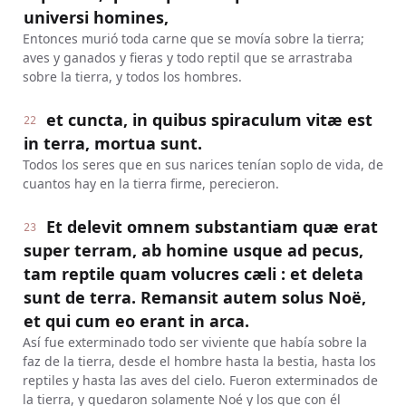
universi homines,
Entonces murió toda carne que se movía sobre la tierra;
aves y ganados y fieras y todo reptil que se arrastraba
sobre la tierra, y todos los hombres.
et cuncta, in quibus spiraculum vitæ est
22
in terra, mortua sunt.
Todos los seres que en sus narices tenían soplo de vida, de
cuantos hay en la tierra firme, perecieron.
Et delevit omnem substantiam quæ erat
23
super terram, ab homine usque ad pecus,
tam reptile quam volucres cæli : et deleta
sunt de terra. Remansit autem solus Noë,
et qui cum eo erant in arca.
Así fue exterminado todo ser viviente que había sobre la
faz de la tierra, desde el hombre hasta la bestia, hasta los
reptiles y hasta las aves del cielo. Fueron exterminados de
la tierra, y quedaron solamente Noé y los que con él