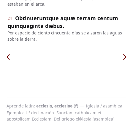
estaban en el arca.
Obtinueruntque aquæ terram centum
24
quinquaginta diebus.
Por espacio de ciento cincuenta días se alzaron las aguas
sobre la tierra.
Aprende latín
ecclesia, ecclesiae (f)
—
iglesia / asamblea
Ejemplo: 1.ª declinación. Sanctam catholicam et
apostolicam Ecclesiam. Del griego ekklesia (asamblea)