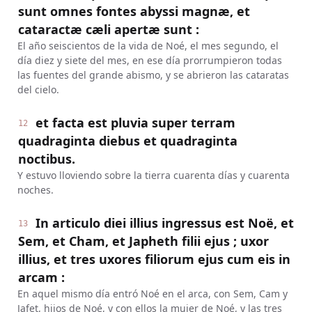
sunt omnes fontes abyssi magnæ, et
cataractæ cæli apertæ sunt :
El año seiscientos de la vida de Noé, el mes segundo, el
día diez y siete del mes, en ese día prorrumpieron todas
las fuentes del grande abismo, y se abrieron las cataratas
del cielo.
et facta est pluvia super terram
12
quadraginta diebus et quadraginta
noctibus.
Y estuvo lloviendo sobre la tierra cuarenta días y cuarenta
noches.
In articulo diei illius ingressus est Noë, et
13
Sem, et Cham, et Japheth filii ejus ; uxor
illius, et tres uxores filiorum ejus cum eis in
arcam :
En aquel mismo día entró Noé en el arca, con Sem, Cam y
Jafet, hijos de Noé, y con ellos la mujer de Noé, y las tres