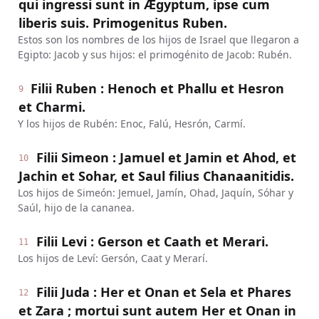
qui ingressi sunt in Ægyptum, ipse cum
liberis suis. Primogenitus Ruben.
Estos son los nombres de los hijos de Israel que llegaron a
Egipto: Jacob y sus hijos: el primogénito de Jacob: Rubén.
Filii Ruben : Henoch et Phallu et Hesron
9
et Charmi.
Y los hijos de Rubén: Enoc, Falú, Hesrón, Carmí.
Filii Simeon : Jamuel et Jamin et Ahod, et
10
Jachin et Sohar, et Saul filius Chanaanitidis.
Los hijos de Simeón: Jemuel, Jamín, Ohad, Jaquín, Sóhar y
Saúl, hijo de la cananea.
Filii Levi : Gerson et Caath et Merari.
11
Los hijos de Leví: Gersón, Caat y Merarí.
Filii Juda : Her et Onan et Sela et Phares
12
et Zara ; mortui sunt autem Her et Onan in