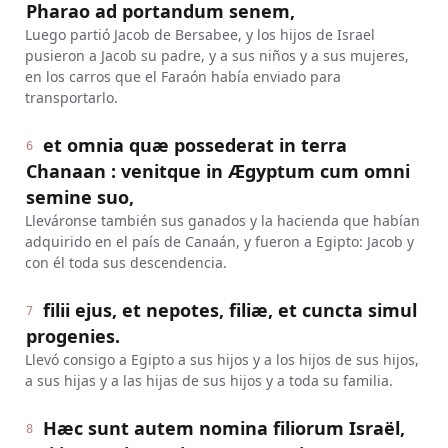
Pharao ad portandum senem,
Luego partió Jacob de Bersabee, y los hijos de Israel
pusieron a Jacob su padre, y a sus niños y a sus mujeres,
en los carros que el Faraón había enviado para
transportarlo.
et omnia quæ possederat in terra
6
Chanaan : venitque in Ægyptum cum omni
semine suo,
Lleváronse también sus ganados y la hacienda que habían
adquirido en el país de Canaán, y fueron a Egipto: Jacob y
con él toda sus descendencia.
filii ejus, et nepotes, filiæ, et cuncta simul
7
progenies.
Llevó consigo a Egipto a sus hijos y a los hijos de sus hijos,
a sus hijas y a las hijas de sus hijos y a toda su familia.
Hæc sunt autem nomina filiorum Israël,
8