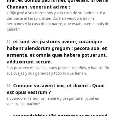
mei, et domus patris mei, qui erant in terra
Chanaan, venerunt ad me :
Y dijo José a sus hermanos y a la casa de su padre: “Iré a
dar parte al Faraón, diciendo: Han venido a mí mis
hermanos y la casa de mi padre, que estaban en el país de
Canaán.
et sunt viri pastores ovium, curamque
32
habent alendorum gregum : pecora sua, et
armenta, et omnia quæ habere potuerunt,
adduxerunt secum.
Son pastores de ovejas, pues poseen rebaños, y han traído
sus ovejas y sus ganados y todo lo que tienen.
Cumque vocaverit vos, et dixerit : Quod
33
est opus vestrum ?
Y cuando el Faraón os llamare y preguntare: ¿Cuál es
vuestra ocupación?