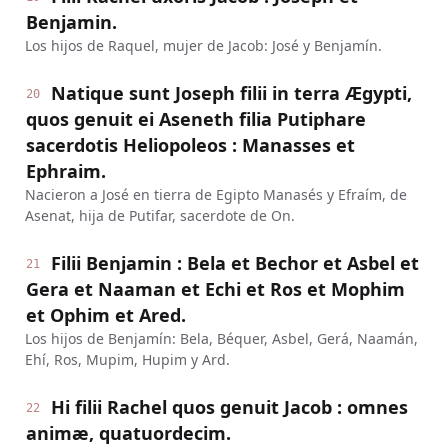
Benjamin.
Los hijos de Raquel, mujer de Jacob: José y Benjamín.
Natique sunt Joseph filii in terra Ægypti,
20
quos genuit ei Aseneth filia Putiphare
sacerdotis Heliopoleos : Manasses et
Ephraim.
Nacieron a José en tierra de Egipto Manasés y Efraím, de
Asenat, hija de Putifar, sacerdote de On.
Filii Benjamin : Bela et Bechor et Asbel et
21
Gera et Naaman et Echi et Ros et Mophim
et Ophim et Ared.
Los hijos de Benjamín: Bela, Béquer, Asbel, Gerá, Naamán,
Ehí, Ros, Mupim, Hupim y Ard.
Hi filii Rachel quos genuit Jacob : omnes
22
animæ, quatuordecim.