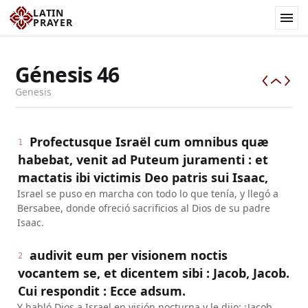
LATIN
PRAYER
Génesis
46
Genesis
Profectusque Israël cum omnibus quæ
1
habebat, venit ad Puteum juramenti : et
mactatis ibi victimis Deo patris sui Isaac,
Israel se puso en marcha con todo lo que tenía, y llegó a
Bersabee, donde ofreció sacrificios al Dios de su padre
Isaac.
audivit eum per visionem noctis
2
vocantem se, et dicentem sibi : Jacob, Jacob.
Cui respondit : Ecce adsum.
Y habló Dios a Israel en visión nocturna y le dijo: ¡Jacob,