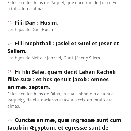
Estos son los hijos de Raquel, que nacieron de Jacob. En
total catorce almas.
Filii Dan : Husim.
23
Los hijos de Dan: Husim.
Filii Nephthali : Jasiel et Guni et Jeser et
24
Sallem.
Los hijos de Neftalí: Jahzeel, Guní, Jéser y Silem.
Hi filii Balæ, quam dedit Laban Racheli
25
filiæ suæ : et hos genuit Jacob : omnes
animæ, septem.
Estos son los hijos de Bilhá, la cual Labán dio a su hija
Raquel; y de ella nacieron estos a Jacob, en total siete
almas.
Cunctæ animæ, quæ ingressæ sunt cum
26
Jacob in Ægyptum, et egressæ sunt de