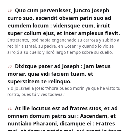
Quo cum pervenisset, juncto Joseph
29
curro suo, ascendit obviam patri suo ad
eumdem locum : vidensque eum, irruit
super collum ejus, et inter amplexus flevit.
Entretanto, José había enganchado su carroza y subido a
recibir a Israel, su padre, en Gosen; y cuando lo vio se
arrojó a su cuello y lloró largo tiempo sobre su cuello.
Dixitque pater ad Joseph : Jam lætus
30
moriar, quia vidi faciem tuam, et
superstitem te relinquo.
Y dijo Israel a José: “Ahora puedo morir, ya que he visto tu
rostro, pues tú vives todavía.”
At ille locutus est ad fratres suos, et ad
31
omnem domum patris sui : Ascendam, et
nuntiabo Pharaoni, dicamque ei : Fratres