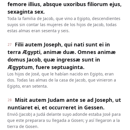
femore illius, absque uxoribus filiorum ejus,
sexaginta sex.
Toda la familia de Jacob, que vino a Egipto, descendientes
suyos sin contar las mujeres de los hijos de Jacob, todas
estas almas eran sesenta y seis.
Filii autem Joseph, qui nati sunt ei in
27
terra Ægypti, animæ duæ. Omnes animæ
domus Jacob, quæ ingressæ sunt in
Ægyptum, fuere septuaginta.
Los hijos de José, que le habían nacido en Egipto, eran
dos. Todas las almas de la casa de Jacob, que vinieron a
Egipto, eran setenta.
Misit autem Judam ante se ad Joseph, ut
28
nuntiaret ei, et occurreret in Gessen.
Envió (Jacob) a Judá delante suyo adonde estaba José para
que este preparara su llegada a Gosen; y así llegaron a la
tierra de Gosen.