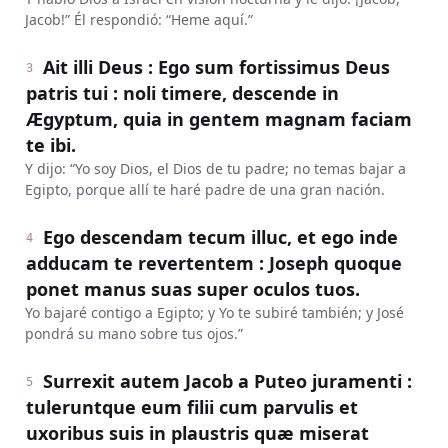
Jacob!” Él respondió: “Heme aquí.”
Ait illi Deus : Ego sum fortissimus Deus
3
patris tui : noli timere, descende in
Ægyptum, quia in gentem magnam faciam
te ibi.
Y dijo: “Yo soy Dios, el Dios de tu padre; no temas bajar a
Egipto, porque allí te haré padre de una gran nación.
Ego descendam tecum illuc, et ego inde
4
adducam te revertentem : Joseph quoque
ponet manus suas super oculos tuos.
Yo bajaré contigo a Egipto; y Yo te subiré también; y José
pondrá su mano sobre tus ojos.”
Surrexit autem Jacob a Puteo juramenti :
5
tuleruntque eum filii cum parvulis et
uxoribus suis in plaustris quæ miserat