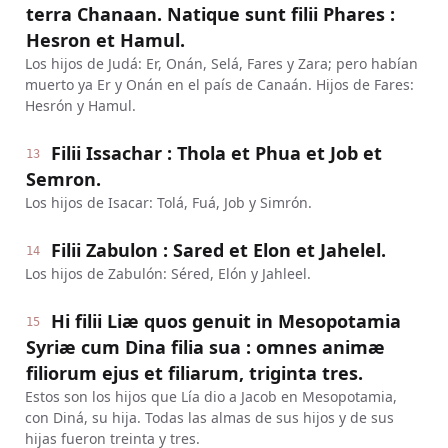
terra Chanaan. Natique sunt filii Phares :
Hesron et Hamul.
Los hijos de Judá: Er, Onán, Selá, Fares y Zara; pero habían
muerto ya Er y Onán en el país de Canaán. Hijos de Fares:
Hesrón y Hamul.
Filii Issachar : Thola et Phua et Job et
13
Semron.
Los hijos de Isacar: Tolá, Fuá, Job y Simrón.
Filii Zabulon : Sared et Elon et Jahelel.
14
Los hijos de Zabulón: Séred, Elón y Jahleel.
Hi filii Liæ quos genuit in Mesopotamia
15
Syriæ cum Dina filia sua : omnes animæ
filiorum ejus et filiarum, triginta tres.
Estos son los hijos que Lía dio a Jacob en Mesopotamia,
con Diná, su hija. Todas las almas de sus hijos y de sus
hijas fueron treinta y tres.