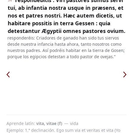
respondebitis : Viri pastores sumus servi
34
tui, ab infantia nostra usque in præsens, et
nos et patres nostri. Hæc autem dicetis, ut
habitare possitis in terra Gessen : quia
detestantur Ægyptii omnes pastores ovium.
responderéis: Criadores de ganado han sido tus siervos
desde nuestra infancia hasta ahora, tanto nosotros como
nuestros padres. Así podréis habitar en la tierra de Gosen;
porque los egipcios detestan a todo pastor de ovejas.”
Aprende latín
vita, vitae (f)
—
vida
Ejemplo: 1.ª declinación. Ego sum via et veritas et vita (Yo