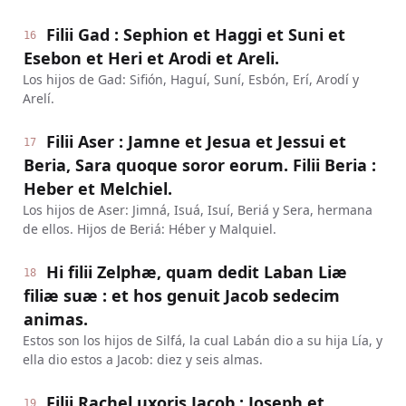
Filii Gad : Sephion et Haggi et Suni et
16
Esebon et Heri et Arodi et Areli.
Los hijos de Gad: Sifión, Haguí, Suní, Esbón, Erí, Arodí y
Arelí.
Filii Aser : Jamne et Jesua et Jessui et
17
Beria, Sara quoque soror eorum. Filii Beria :
Heber et Melchiel.
Los hijos de Aser: Jimná, Isuá, Isuí, Beriá y Sera, hermana
de ellos. Hijos de Beriá: Héber y Malquiel.
Hi filii Zelphæ, quam dedit Laban Liæ
18
filiæ suæ : et hos genuit Jacob sedecim
animas.
Estos son los hijos de Silfá, la cual Labán dio a su hija Lía, y
ella dio estos a Jacob: diez y seis almas.
Filii Rachel uxoris Jacob : Joseph et
19