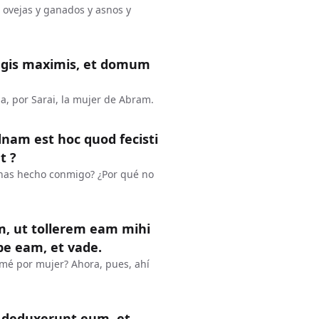
n ovejas y ganados y asnos y
agis maximis, et domum
sa, por Sarai, la mujer de Abram.
dnam est hoc quod fecisti
t ?
e has hecho conmigo? ¿Por qué no
m, ut tollerem eam mihi
pe eam, et vade.
omé por mujer? Ahora, pues, ahí
t deduxerunt eum, et