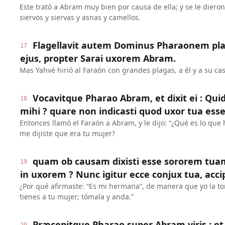
Este trató a Abram muy bien por causa de ella; y se le diero
siervos y siervas y asnas y camellos.
Flagellavit autem Dominus Pharaonem pl
17
ejus, propter Sarai uxorem Abram.
Mas Yahvé hirió al Faraón con grandes plagas, a él y a su ca
Vocavitque Pharao Abram, et dixit ei : Qui
18
mihi ? quare non indicasti quod uxor tua esse
Entonces llamó el Faraón a Abram, y le dijo: “¿Qué es lo qu
me dijiste que era tu mujer?
quam ob causam dixisti esse sororem tua
19
in uxorem ? Nunc igitur ecce conjux tua, acci
¿Por qué afirmaste: “Es mi hermana”, de manera que yo la t
tienes a tu mujer; tómala y anda.”
Præcepitque Pharao super Abram viris : e