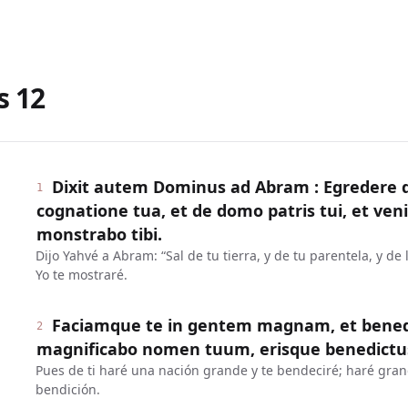
s
12
Dixit autem Dominus ad Abram : Egredere d
1
cognatione tua, et de domo patris tui, et ve
monstrabo tibi.
Dijo Yahvé a Abram: “Sal de tu tierra, y de tu parentela, y de 
Yo te mostraré.
Faciamque te in gentem magnam, et benedi
2
magnificabo nomen tuum, erisque benedictu
Pues de ti haré una nación grande y te bendeciré; haré gra
bendición.