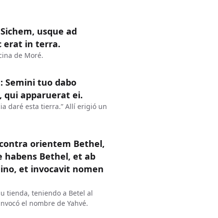
 Sichem, usque ad
erat in terra.
ncina de Moré.
: Semini tuo dabo
, qui apparuerat ei.
 daré esta tierra.” Allí erigió un
 contra orientem Bethel,
e habens Bethel, et ab
mino, et invocavit nomen
u tienda, teniendo a Betel al
n invocó el nombre de Yahvé.