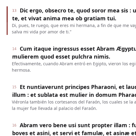
Dic ergo, obsecro te, quod soror mea sis : 
13
te, et vivat anima mea ob gratiam tui.
Di, pues, te ruego, que eres mi hermana, a fin de que me vay
salva mi vida por amor de ti.”
Cum itaque ingressus esset Abram Ægyptu
14
mulierem quod esset pulchra nimis.
Efectivamente, cuando Abram entró en Egipto, vieron los eg
hermosa.
Et nuntiaverunt principes Pharaoni, et l
15
illum : et sublata est mulier in domum Phara
Viéronla también los cortesanos del Faraón, los cuales se la
la mujer fue llevada al palacio del Faraón.
Abram vero bene usi sunt propter illam : f
16
boves et asini, et servi et famulæ, et asinæ e