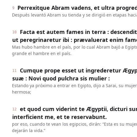
Perrexitque Abram vadens, et ultra progre
9
Después levantó Abram su tienda y se dirigió en etapas hac
Facta est autem fames in terra : descend
10
ut peregrinaretur ibi : prævaluerat enim fame
Mas hubo hambre en el país, por lo cual Abram bajó a Egipto
grande el hambre en el país.
Cumque prope esset ut ingrederetur Ægypt
11
suæ : Novi quod pulchra sis mulier :
Estando ya próximo a entrar en Egipto, dijo a Sarai, su mujer
hermosa;
et quod cum viderint te Ægyptii, dicturi sun
12
interficient me, et te reservabunt.
por eso, cuando te vean los egipcios, dirán: “Esta es su mujer
dejarán la vida.”