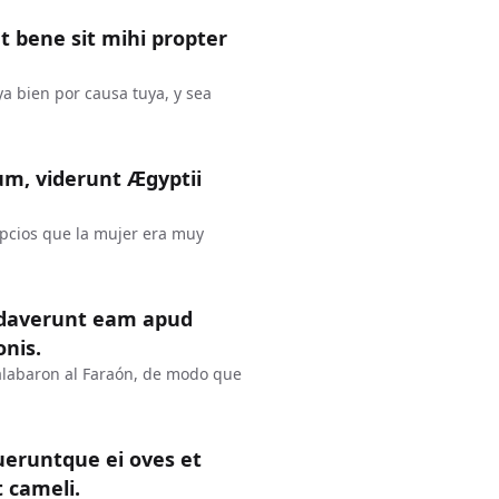
ut bene sit mihi propter
a bien por causa tuya, y sea
m, viderunt Ægyptii
ipcios que la mujer era muy
audaverunt eam apud
onis.
 alabaron al Faraón, de modo que
ueruntque ei oves et
t cameli.