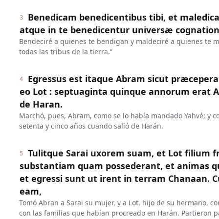
Benedicam benedicentibus tibi, et maledica
3
atque in te benedicentur universæ cognation
Bendeciré a quienes te bendigan y maldeciré a quienes te ma
todas las tribus de la tierra.”
Egressus est itaque Abram sicut præceperat
4
eo Lot : septuaginta quinque annorum erat
de Haran.
Marchó, pues, Abram, como se lo había mandado Yahvé; y con
setenta y cinco años cuando salió de Harán.
Tulitque Sarai uxorem suam, et Lot filium f
5
substantiam quam possederant, et animas qu
et egressi sunt ut irent in terram Chanaan. 
eam,
Tomó Abran a Sarai su mujer, y a Lot, hijo de su hermano, co
con las familias que habían procreado en Harán. Partieron par