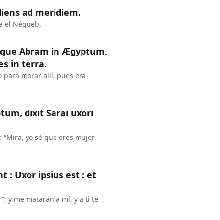
diens ad meridiem.
ia el Négueb.
itque Abram in Ægyptum,
s in terra.
 para morar allí, pues era
um, dixit Sarai uxori
: “Mira, yo sé que eres mujer
t : Uxor ipsius est : et
”; y me matarán a mí, y a ti te