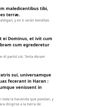
m maledicentibus tibi,
es terræ.
ldigan; y en ti serán benditas
 ei Dominus, et ivit cum
 Abram cum egrederetur
 él partió Lot. Tenía Abram
ratris sui, universamque
as fecerant in Haran :
Cumque venissent in
n toda la hacienda que poseían, y
a dirigirse a la tierra de