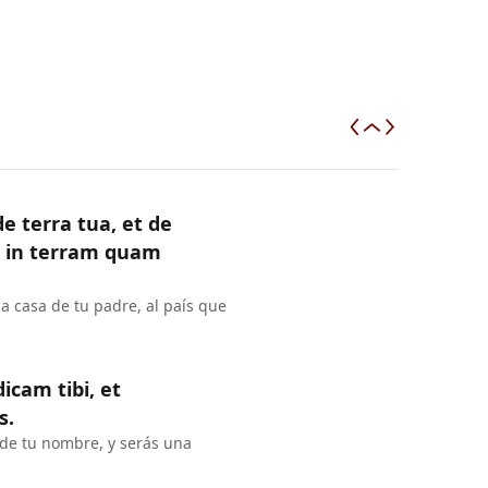
e terra tua, et de
ni in terram quam
la casa de tu padre, al país que
cam tibi, et
s.
nde tu nombre, y serás una