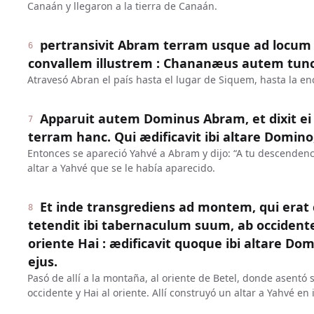
Canaán y llegaron a la tierra de Canaán.
pertransivit Abram terram usque ad locum
6
convallem illustrem : Chananæus autem tunc 
Atravesó Abran el país hasta el lugar de Siquem, hasta la e
Apparuit autem Dominus Abram, et dixit ei 
7
terram hanc. Qui ædificavit ibi altare Domino
Entonces se apareció Yahvé a Abram y dijo: “A tu descendencia
altar a Yahvé que se le había aparecido.
Et inde transgrediens ad montem, qui erat
8
tetendit ibi tabernaculum suum, ab occident
oriente Hai : ædificavit quoque ibi altare Do
ejus.
Pasó de allí a la montaña, al oriente de Betel, donde asentó s
occidente y Hai al oriente. Allí construyó un altar a Yahvé e