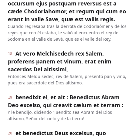
occursum ejus postquam reversus est a
cæde Chodorlahomor, et regum qui cum eo
erant in valle Save, quæ est vallis regis.
Cuando regresaba tras la derrota de Codorlaómer y de los
reyes que con él estaba, le salió al encuentro el rey de
Sodoma en el valle de Savé, que es el valle del Rey.
At vero Melchisedech rex Salem,
18
proferens panem et vinum, erat enim
sacerdos Dei altissimi,
Entonces Melquisedec, rey de Salem, presentó pan y vino,
pues era sacerdote del Dios altísimo.
benedixit ei, et ait : Benedictus Abram
19
Deo excelso, qui creavit cælum et terram :
Y le bendijo, diciendo “¡Bendito sea Abram del Dios
altísimo, Señor del cielo y de la tierra!
et benedictus Deus excelsus, quo
20