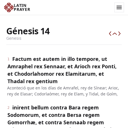
LATIN
PRAYER
Génesis
14
Genesis
Factum est autem in illo tempore, ut
1
Amraphel rex Sennaar, et Arioch rex Ponti,
et Chodorlahomor rex Elamitarum, et
Thadal rex gentium
Aconteció que en los días de Amrafel, rey de Sínear; Arioc,
rey de Elasar; Codorlaómer, rey de Elam, y Tidal, de Goím,
inirent bellum contra Bara regem
2
Sodomorum, et contra Bersa regem
Gomorrhæ, et contra Sennaab regem