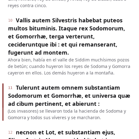
reyes contra cinco.
Vallis autem Silvestris habebat puteos
10
multos bituminis. Itaque rex Sodomorum,
et Gomorrhæ, terga verterunt,
cecideruntque ibi : et qui remanserant,
fugerunt ad montem.
Ahora bien, había en el valle de Siddim muchísimos pozos
de betún; cuando huyeron los reyes de Sodoma y Gomorra
cayeron en ellos. Los demás huyeron a la montaña.
Tulerunt autem omnem substantiam
11
Sodomorum et Gomorrhæ, et universa quæ
ad cibum pertinent, et abierunt :
(Los invasores) se llevaron toda la hacienda de Sodoma y
Gomorra y todos sus víveres y se marcharon.
necnon et Lot, et substantiam ejus,
12