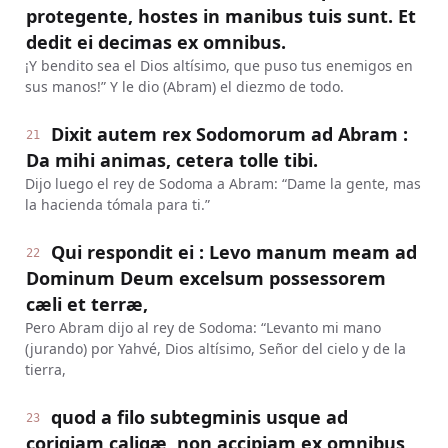
protegente, hostes in manibus tuis sunt. Et
dedit ei decimas ex omnibus.
¡Y bendito sea el Dios altísimo, que puso tus enemigos en
sus manos!” Y le dio (Abram) el diezmo de todo.
Dixit autem rex Sodomorum ad Abram :
21
Da mihi animas, cetera tolle tibi.
Dijo luego el rey de Sodoma a Abram: “Dame la gente, mas
la hacienda tómala para ti.”
Qui respondit ei : Levo manum meam ad
22
Dominum Deum excelsum possessorem
cæli et terræ,
Pero Abram dijo al rey de Sodoma: “Levanto mi mano
(jurando) por Yahvé, Dios altísimo, Señor del cielo y de la
tierra,
quod a filo subtegminis usque ad
23
corigiam caligæ, non accipiam ex omnibus