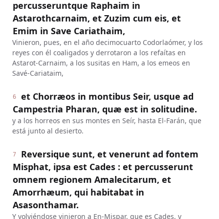
percusseruntque Raphaim in
Astarothcarnaim, et Zuzim cum eis, et
Emim in Save Cariathaim,
Vinieron, pues, en el año decimocuarto Codorlaómer, y los
reyes con él coaligados y derrotaron a los refaítas en
Astarot-Carnaim, a los susitas en Ham, a los emeos en
Savé-Cariataim,
et Chorræos in montibus Seir, usque ad
6
Campestria Pharan, quæ est in solitudine.
y a los horreos en sus montes en Seír, hasta El-Farán, que
está junto al desierto.
Reversique sunt, et venerunt ad fontem
7
Misphat, ipsa est Cades : et percusserunt
omnem regionem Amalecitarum, et
Amorrhæum, qui habitabat in
Asasonthamar.
Y volviéndose vinieron a En-Mispar, que es Cades, y