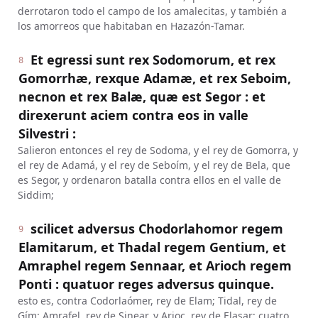
derrotaron todo el campo de los amalecitas, y también a
los amorreos que habitaban en Hazazón-Tamar.
Et egressi sunt rex Sodomorum, et rex
8
Gomorrhæ, rexque Adamæ, et rex Seboim,
necnon et rex Balæ, quæ est Segor : et
direxerunt aciem contra eos in valle
Silvestri :
Salieron entonces el rey de Sodoma, y el rey de Gomorra, y
el rey de Adamá, y el rey de Seboím, y el rey de Bela, que
es Segor, y ordenaron batalla contra ellos en el valle de
Siddim;
scilicet adversus Chodorlahomor regem
9
Elamitarum, et Thadal regem Gentium, et
Amraphel regem Sennaar, et Arioch regem
Ponti : quatuor reges adversus quinque.
esto es, contra Codorlaómer, rey de Elam; Tidal, rey de
Gím; Amrafel, rey de Sinear, y Arioc, rey de Elasar; cuatro