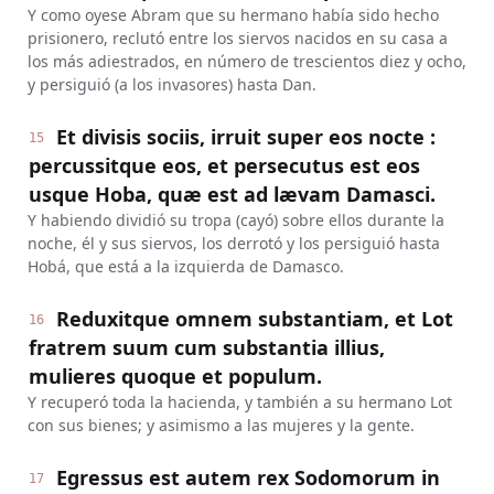
Y como oyese Abram que su hermano había sido hecho
prisionero, reclutó entre los siervos nacidos en su casa a
los más adiestrados, en número de trescientos diez y ocho,
y persiguió (a los invasores) hasta Dan.
Et divisis sociis, irruit super eos nocte :
15
percussitque eos, et persecutus est eos
usque Hoba, quæ est ad lævam Damasci.
Y habiendo dividió su tropa (cayó) sobre ellos durante la
noche, él y sus siervos, los derrotó y los persiguió hasta
Hobá, que está a la izquierda de Damasco.
Reduxitque omnem substantiam, et Lot
16
fratrem suum cum substantia illius,
mulieres quoque et populum.
Y recuperó toda la hacienda, y también a su hermano Lot
con sus bienes; y asimismo a las mujeres y la gente.
Egressus est autem rex Sodomorum in
17