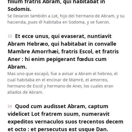
filium fratris Abram, qui habitabat in
Sodomis.
Se llevaron también a Lot, hijo del hermano de Abram, y su
hacienda, pues él habitaba en Sodoma, y se fueron.
Et ecce unus, qui evaserat, nuntiavit
13
Abram Hebræo, qui habitabat in convalle
Mambre Amorrhæi, fratris Escol, et fratris
Aner : hi enim pepigerant fœdus cum
Abram.
Mas uno que escapó, fue a avisar a Abram el hebreo, el
cual habitaba en el encinar de Mamré, el amorreo,
hermano de Escol y hermano de Aner, los cuales eran
aliados de Abram.
Quod cum audisset Abram, captum
14
videlicet Lot fratrem suum, numeravit
expeditos vernaculos suos trecentos decem
et octo : et persecutus est usque Dan.