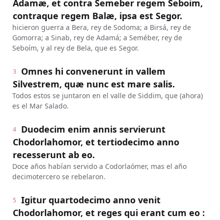
Adamæ, et contra Semeber regem Seboim,
contraque regem Balæ, ipsa est Segor.
hicieron guerra a Bera, rey de Sodoma; a Birsá, rey de
Gomorra; a Sinab, rey de Adamá; a Seméber, rey de
Seboím, y al rey de Bela, que es Segor.
Omnes hi convenerunt in vallem
3
Silvestrem, quæ nunc est mare salis.
Todos estos se juntaron en el valle de Siddim, que (ahora)
es el Mar Salado.
Duodecim enim annis servierunt
4
Chodorlahomor, et tertiodecimo anno
recesserunt ab eo.
Doce años habían servido a Codorlaómer, mas el año
decimotercero se rebelaron.
Igitur quartodecimo anno venit
5
Chodorlahomor, et reges qui erant cum eo :