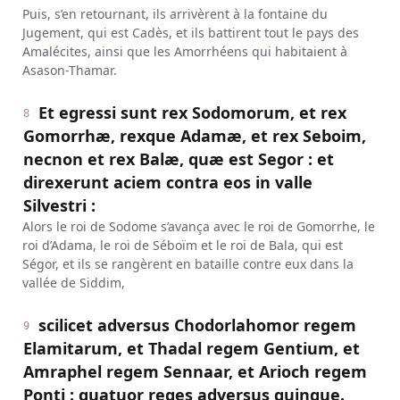
Puis, s’en retournant, ils arrivèrent à la fontaine du
Jugement, qui est Cadès, et ils battirent tout le pays des
Amalécites, ainsi que les Amorrhéens qui habitaient à
Asason-Thamar.
Et egressi sunt rex Sodomorum, et rex
8
Gomorrhæ, rexque Adamæ, et rex Seboim,
necnon et rex Balæ, quæ est Segor : et
direxerunt aciem contra eos in valle
Silvestri :
Alors le roi de Sodome s’avança avec le roi de Gomorrhe, le
roi d’Adama, le roi de Séboïm et le roi de Bala, qui est
Ségor, et ils se rangèrent en bataille contre eux dans la
vallée de Siddim,
scilicet adversus Chodorlahomor regem
9
Elamitarum, et Thadal regem Gentium, et
Amraphel regem Sennaar, et Arioch regem
Ponti : quatuor reges adversus quinque.