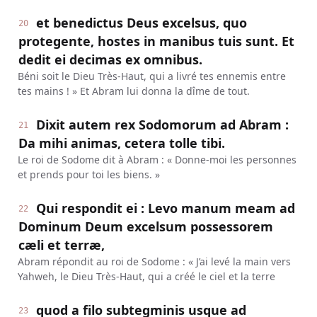
et benedictus Deus excelsus, quo
20
protegente, hostes in manibus tuis sunt. Et
dedit ei decimas ex omnibus.
Béni soit le Dieu Très-Haut, qui a livré tes ennemis entre
tes mains ! » Et Abram lui donna la dîme de tout.
Dixit autem rex Sodomorum ad Abram :
21
Da mihi animas, cetera tolle tibi.
Le roi de Sodome dit à Abram : « Donne-moi les personnes
et prends pour toi les biens. »
Qui respondit ei : Levo manum meam ad
22
Dominum Deum excelsum possessorem
cæli et terræ,
Abram répondit au roi de Sodome : « J’ai levé la main vers
Yahweh, le Dieu Très-Haut, qui a créé le ciel et la terre
quod a filo subtegminis usque ad
23