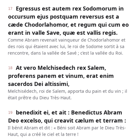
Egressus est autem rex Sodomorum in
17
occursum ejus postquam reversus est a
cæde Chodorlahomor, et regum qui cum eo
erant in valle Save, quæ est vallis regis.
Comme Abram revenait vainqueur de Chodorlahomor et
des rois qui étaient avec lui, le roi de Sodome sortit à sa
rencontre, dans la vallée de Savé ; c’est la vallée du Roi.
At vero Melchisedech rex Salem,
18
proferens panem et vinum, erat enim
sacerdos Dei altissimi,
Melchisédech, roi de Salem, apporta du pain et du vin ; il
était prêtre du Dieu Très-Haut.
benedixit ei, et ait : Benedictus Abram
19
Deo excelso, qui creavit cælum et terram :
Il bénit Abram et dit : « Béni soit Abram par le Dieu Très-
Haut, qui a créé le ciel et la terre !