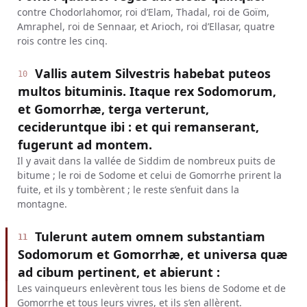
contre Chodorlahomor, roi d’Elam, Thadal, roi de Goïm,
Amraphel, roi de Sennaar, et Arioch, roi d’Ellasar, quatre
rois contre les cinq.
Vallis autem Silvestris habebat puteos
10
multos bituminis. Itaque rex Sodomorum,
et Gomorrhæ, terga verterunt,
cecideruntque ibi : et qui remanserant,
fugerunt ad montem.
Il y avait dans la vallée de Siddim de nombreux puits de
bitume ; le roi de Sodome et celui de Gomorrhe prirent la
fuite, et ils y tombèrent ; le reste s’enfuit dans la
montagne.
Tulerunt autem omnem substantiam
11
Sodomorum et Gomorrhæ, et universa quæ
ad cibum pertinent, et abierunt :
Les vainqueurs enlevèrent tous les biens de Sodome et de
Gomorrhe et tous leurs vivres, et ils s’en allèrent.