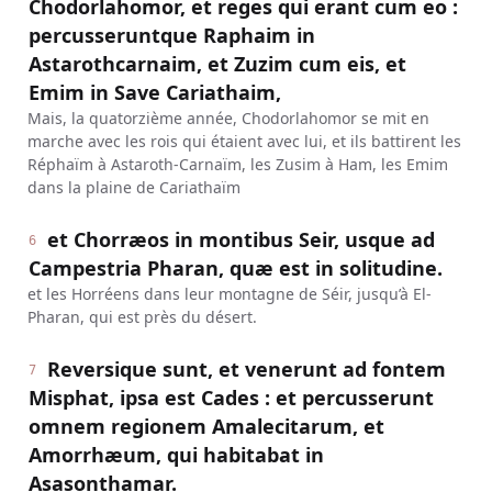
Chodorlahomor, et reges qui erant cum eo :
percusseruntque Raphaim in
Astarothcarnaim, et Zuzim cum eis, et
Emim in Save Cariathaim,
Mais, la quatorzième année, Chodorlahomor se mit en
marche avec les rois qui étaient avec lui, et ils battirent les
Réphaïm à Astaroth-Carnaïm, les Zusim à Ham, les Emim
dans la plaine de Cariathaïm
et Chorræos in montibus Seir, usque ad
6
Campestria Pharan, quæ est in solitudine.
et les Horréens dans leur montagne de Séir, jusqu’à El-
Pharan, qui est près du désert.
Reversique sunt, et venerunt ad fontem
7
Misphat, ipsa est Cades : et percusserunt
omnem regionem Amalecitarum, et
Amorrhæum, qui habitabat in
Asasonthamar.