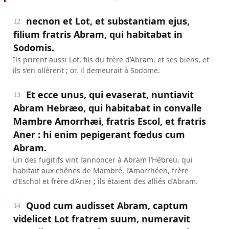
necnon et Lot, et substantiam ejus,
12
filium fratris Abram, qui habitabat in
Sodomis.
Ils prirent aussi Lot, fils du frère d’Abram, et ses biens, et
ils s’en allèrent ; or, il demeurait à Sodome.
Et ecce unus, qui evaserat, nuntiavit
13
Abram Hebræo, qui habitabat in convalle
Mambre Amorrhæi, fratris Escol, et fratris
Aner : hi enim pepigerant fœdus cum
Abram.
Un des fugitifs vint l’annoncer à Abram l’Hébreu, qui
habitait aux chênes de Mambré, l’Amorrhéen, frère
d’Eschol et frère d’Aner ; ils étaient des alliés d’Abram.
Quod cum audisset Abram, captum
14
videlicet Lot fratrem suum, numeravit