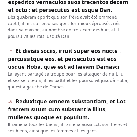
expeditos vernaculos suos trecentos decem
et octo : et persecutus est usque Dan.
Dès qu’Abram apprit que son frère avait été emmené
captif, il mit sur pied ses gens les mieux éprouvés, nés
dans sa maison, au nombre de trois cent dix-huit, et il
poursuivit les rois jusqu’à Dan.
Et divisis sociis, irruit super eos nocte :
15
percussitque eos, et persecutus est eos
usque Hoba, quæ est ad lævam Damasci.
Là, ayant partagé sa troupe pour les attaquer de nuit, lui
et ses serviteurs, il les battit et les poursuivit jusqu’à Hoba,
qui est à gauche de Damas.
Reduxitque omnem substantiam, et Lot
16
fratrem suum cum substantia illius,
mulieres quoque et populum.
Il ramena tous les biens ; il ramena aussi Lot, son frère, et
ses biens, ainsi que les femmes et les gens.