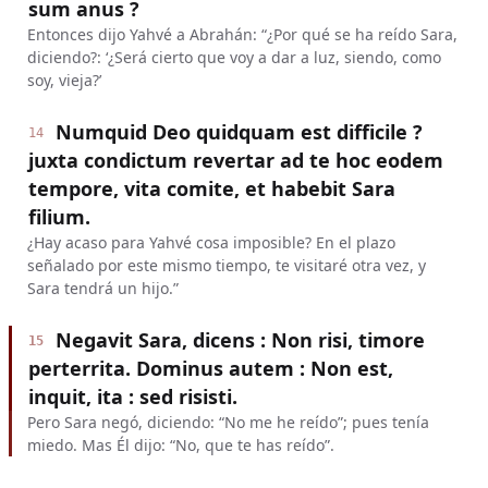
sum anus ?
Entonces dijo Yahvé a Abrahán: “¿Por qué se ha reído Sara,
diciendo?: ‘¿Será cierto que voy a dar a luz, siendo, como
soy, vieja?’
Numquid Deo quidquam est difficile ?
14
juxta condictum revertar ad te hoc eodem
tempore, vita comite, et habebit Sara
filium.
¿Hay acaso para Yahvé cosa imposible? En el plazo
señalado por este mismo tiempo, te visitaré otra vez, y
Sara tendrá un hijo.”
Negavit Sara, dicens : Non risi, timore
15
perterrita. Dominus autem : Non est,
inquit, ita : sed risisti.
Pero Sara negó, diciendo: “No me he reído”; pues tenía
miedo. Mas Él dijo: “No, que te has reído”.