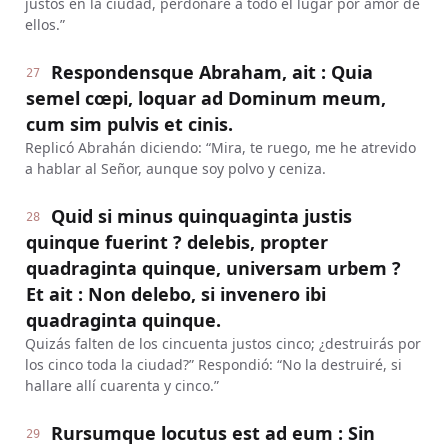
justos en la ciudad, perdonaré a todo el lugar por amor de
ellos.”
Respondensque Abraham, ait : Quia
27
semel cœpi, loquar ad Dominum meum,
cum sim pulvis et cinis.
Replicó Abrahán diciendo: “Mira, te ruego, me he atrevido
a hablar al Señor, aunque soy polvo y ceniza.
Quid si minus quinquaginta justis
28
quinque fuerint ? delebis, propter
quadraginta quinque, universam urbem ?
Et ait : Non delebo, si invenero ibi
quadraginta quinque.
Quizás falten de los cincuenta justos cinco; ¿destruirás por
los cinco toda la ciudad?” Respondió: “No la destruiré, si
hallare allí cuarenta y cinco.”
Rursumque locutus est ad eum : Sin
29