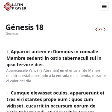
LATIN
PRAYER
Génesis
18
Genesis
Apparuit autem ei Dominus in convalle
1
Mambre sedenti in ostio tabernaculi sui in
ipso fervore diei.
Apareciósele Yahvé (a Abrahán) en el encinar de Mamré
mientras estaba sentado a la entrada de la tienda, durante
el calor del día.
Cumque elevasset oculos, apparuerunt ei
2
tres viri stantes prope eum : quos cum
vidisset, cucurrit in occursum eorum de