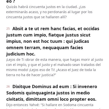
eo ?
Quizás habrá cincuenta justos en la ciudad. ¿Los
exterminarás acaso, y no perdonarás al lugar por los
cincuenta justos que se hallaren allí?
Absit a te ut rem hanc facias, et occidas
25
justum cum impio, fiatque justus sicut
impius, non est hoc tuum : qui judicas
omnem terram, nequaquam facies
judicium hoc.
¡Lejos de Ti obrar de esta manera, que hagas morir al justo
con el impío, y que el justo y el malvado sean tratados del
mismo modo! ¡Lejos eso de Ti! ¿Acaso el Juez de toda la
tierra no ha de hacer justicia?”
Dixitque Dominus ad eum : Si invenero
26
Sodomis quinquaginta justos in medio
civitatis, dimittam omni loco propter eos.
Dijo entonces Yahvé: “Si hallare en Sodoma cincuenta