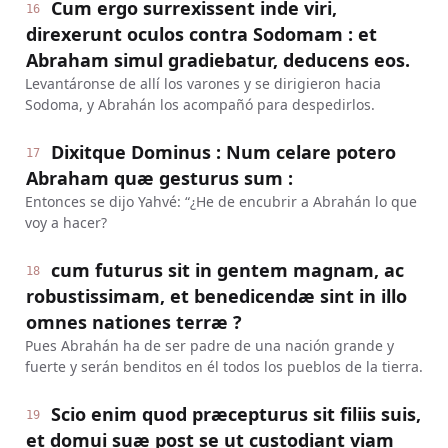
Cum ergo surrexissent inde viri,
16
direxerunt oculos contra Sodomam : et
Abraham simul gradiebatur, deducens eos.
Levantáronse de allí los varones y se dirigieron hacia
Sodoma, y Abrahán los acompañó para despedirlos.
Dixitque Dominus : Num celare potero
17
Abraham quæ gesturus sum :
Entonces se dijo Yahvé: “¿He de encubrir a Abrahán lo que
voy a hacer?
cum futurus sit in gentem magnam, ac
18
robustissimam, et benedicendæ sint in illo
omnes nationes terræ ?
Pues Abrahán ha de ser padre de una nación grande y
fuerte y serán benditos en él todos los pueblos de la tierra.
Scio enim quod præcepturus sit filiis suis,
19
et domui suæ post se ut custodiant viam