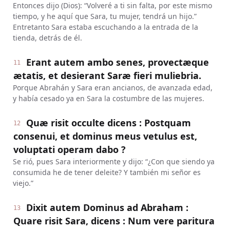
Entonces dijo (Dios): “Volveré a ti sin falta, por este mismo
tiempo, y he aquí que Sara, tu mujer, tendrá un hijo.”
Entretanto Sara estaba escuchando a la entrada de la
tienda, detrás de él.
Erant autem ambo senes, provectæque
11
ætatis, et desierant Saræ fieri muliebria.
Porque Abrahán y Sara eran ancianos, de avanzada edad,
y había cesado ya en Sara la costumbre de las mujeres.
Quæ risit occulte dicens : Postquam
12
consenui, et dominus meus vetulus est,
voluptati operam dabo ?
Se rió, pues Sara interiormente y dijo: “¿Con que siendo ya
consumida he de tener deleite? Y también mi señor es
viejo.”
Dixit autem Dominus ad Abraham :
13
Quare risit Sara, dicens : Num vere paritura