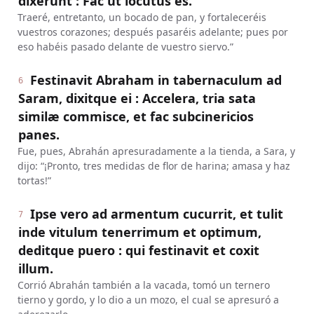
dixerunt : Fac ut locutus es.
Traeré, entretanto, un bocado de pan, y fortaleceréis
vuestros corazones; después pasaréis adelante; pues por
eso habéis pasado delante de vuestro siervo.”
Festinavit Abraham in tabernaculum ad
6
Saram, dixitque ei : Accelera, tria sata
similæ commisce, et fac subcinericios
panes.
Fue, pues, Abrahán apresuradamente a la tienda, a Sara, y
dijo: “¡Pronto, tres medidas de flor de harina; amasa y haz
tortas!”
Ipse vero ad armentum cucurrit, et tulit
7
inde vitulum tenerrimum et optimum,
deditque puero : qui festinavit et coxit
illum.
Corrió Abrahán también a la vacada, tomó un ternero
tierno y gordo, y lo dio a un mozo, el cual se apresuró a