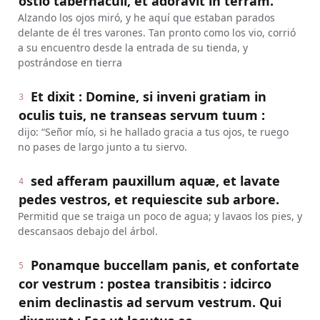
ostio tabernaculi, et adoravit in terram.
Alzando los ojos miró, y he aquí que estaban parados
delante de él tres varones. Tan pronto como los vio, corrió
a su encuentro desde la entrada de su tienda, y
postrándose en tierra
Et dixit : Domine, si inveni gratiam in
3
oculis tuis, ne transeas servum tuum :
dijo: “Señor mío, si he hallado gracia a tus ojos, te ruego
no pases de largo junto a tu siervo.
sed afferam pauxillum aquæ, et lavate
4
pedes vestros, et requiescite sub arbore.
Permitid que se traiga un poco de agua; y lavaos los pies, y
descansaos debajo del árbol.
Ponamque buccellam panis, et confortate
5
cor vestrum : postea transibitis : idcirco
enim declinastis ad servum vestrum. Qui