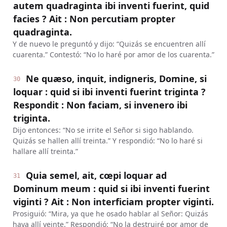
autem quadraginta ibi inventi fuerint, quid
facies ? Ait : Non percutiam propter
quadraginta.
Y de nuevo le preguntó y dijo: “Quizás se encuentren allí
cuarenta.” Contestó: “No lo haré por amor de los cuarenta.”
Ne quæso, inquit, indigneris, Domine, si
30
loquar : quid si ibi inventi fuerint triginta ?
Respondit : Non faciam, si invenero ibi
triginta.
Dijo entonces: “No se irrite el Señor si sigo hablando.
Quizás se hallen allí treinta.” Y respondió: “No lo haré si
hallare allí treinta.”
Quia semel, ait, cœpi loquar ad
31
Dominum meum : quid si ibi inventi fuerint
viginti ? Ait : Non interficiam propter viginti.
Prosiguió: “Mira, ya que he osado hablar al Señor: Quizás
haya allí veinte.” Respondió: “No la destruiré por amor de