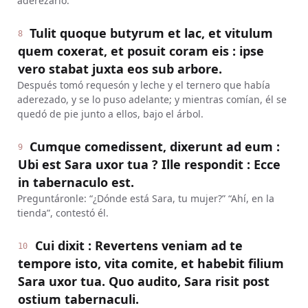
aderezarlo.
Tulit quoque butyrum et lac, et vitulum
8
quem coxerat, et posuit coram eis : ipse
vero stabat juxta eos sub arbore.
Después tomó requesón y leche y el ternero que había
aderezado, y se lo puso adelante; y mientras comían, él se
quedó de pie junto a ellos, bajo el árbol.
Cumque comedissent, dixerunt ad eum :
9
Ubi est Sara uxor tua ? Ille respondit : Ecce
in tabernaculo est.
Preguntáronle: “¿Dónde está Sara, tu mujer?” “Ahí, en la
tienda”, contestó él.
Cui dixit : Revertens veniam ad te
10
tempore isto, vita comite, et habebit filium
Sara uxor tua. Quo audito, Sara risit post
ostium tabernaculi.