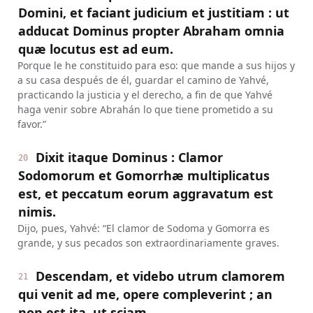
Domini, et faciant judicium et justitiam : ut
adducat Dominus propter Abraham omnia
quæ locutus est ad eum.
Porque le he constituido para eso: que mande a sus hijos y
a su casa después de él, guardar el camino de Yahvé,
practicando la justicia y el derecho, a fin de que Yahvé
haga venir sobre Abrahán lo que tiene prometido a su
favor.”
Dixit itaque Dominus : Clamor
20
Sodomorum et Gomorrhæ multiplicatus
est, et peccatum eorum aggravatum est
nimis.
Dijo, pues, Yahvé: “El clamor de Sodoma y Gomorra es
grande, y sus pecados son extraordinariamente graves.
Descendam, et videbo utrum clamorem
21
qui venit ad me, opere compleverint ; an
non est ita, ut sciam.