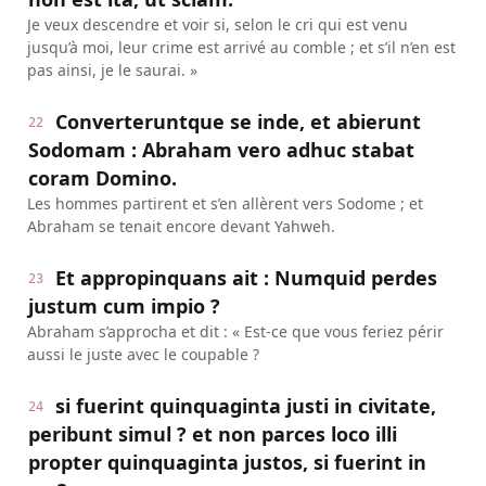
Je veux descendre et voir si, selon le cri qui est venu
jusqu’à moi, leur crime est arrivé au comble ; et s’il n’en est
pas ainsi, je le saurai. »
Converteruntque se inde, et abierunt
22
Sodomam : Abraham vero adhuc stabat
coram Domino.
Les hommes partirent et s’en allèrent vers Sodome ; et
Abraham se tenait encore devant Yahweh.
Et appropinquans ait : Numquid perdes
23
justum cum impio ?
Abraham s’approcha et dit : « Est-ce que vous feriez périr
aussi le juste avec le coupable ?
si fuerint quinquaginta justi in civitate,
24
peribunt simul ? et non parces loco illi
propter quinquaginta justos, si fuerint in