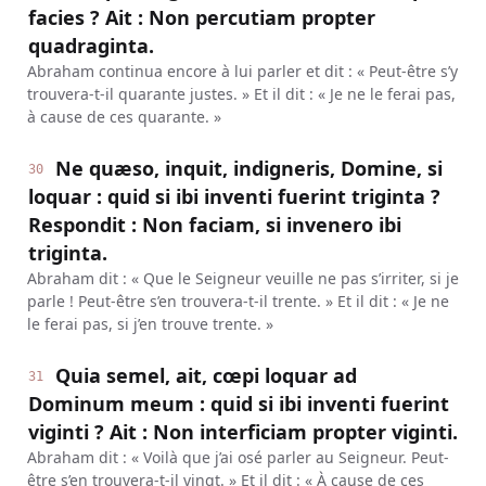
facies ? Ait : Non percutiam propter
quadraginta.
Abraham continua encore à lui parler et dit : « Peut-être s’y
trouvera-t-il quarante justes. » Et il dit : « Je ne le ferai pas,
à cause de ces quarante. »
Ne quæso, inquit, indigneris, Domine, si
30
loquar : quid si ibi inventi fuerint triginta ?
Respondit : Non faciam, si invenero ibi
triginta.
Abraham dit : « Que le Seigneur veuille ne pas s’irriter, si je
parle ! Peut-être s’en trouvera-t-il trente. » Et il dit : « Je ne
le ferai pas, si j’en trouve trente. »
Quia semel, ait, cœpi loquar ad
31
Dominum meum : quid si ibi inventi fuerint
viginti ? Ait : Non interficiam propter viginti.
Abraham dit : « Voilà que j’ai osé parler au Seigneur. Peut-
être s’en trouvera-t-il vingt. » Et il dit : « À cause de ces