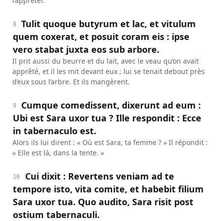
l’apprêter.
Tulit quoque butyrum et lac, et vitulum
8
quem coxerat, et posuit coram eis : ipse
vero stabat juxta eos sub arbore.
Il prit aussi du beurre et du lait, avec le veau qu’on avait
apprêté, et il les mit devant eux ; lui se tenait debout près
d’eux sous l’arbre. Et ils mangèrent.
Cumque comedissent, dixerunt ad eum :
9
Ubi est Sara uxor tua ? Ille respondit : Ecce
in tabernaculo est.
Alors ils lui dirent : « Où est Sara, ta femme ? » Il répondit :
« Elle est là, dans la tente. »
Cui dixit : Revertens veniam ad te
10
tempore isto, vita comite, et habebit filium
Sara uxor tua. Quo audito, Sara risit post
ostium tabernaculi.