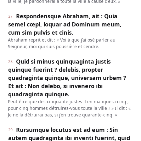
la ville, je pardonnerai à toute la ville à cause d’eux. »
Respondensque Abraham, ait : Quia
27
semel cœpi, loquar ad Dominum meum,
cum sim pulvis et cinis.
Abraham reprit et dit : « Voilà que j’ai osé parler au
Seigneur, moi qui suis poussière et cendre.
Quid si minus quinquaginta justis
28
quinque fuerint ? delebis, propter
quadraginta quinque, universam urbem ?
Et ait : Non delebo, si invenero ibi
quadraginta quinque.
Peut-être que des cinquante justes il en manquera cinq ;
pour cinq hommes détruirez-vous toute la ville ? » Il dit : «
Je ne la détruirai pas, si j’en trouve quarante-cinq. »
Rursumque locutus est ad eum : Sin
29
autem quadraginta ibi inventi fuerint, quid