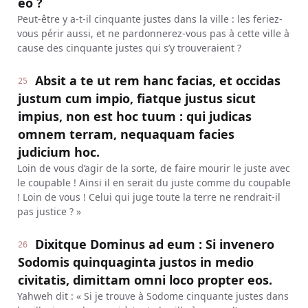
eo ?
Peut-être y a-t-il cinquante justes dans la ville : les feriez-
vous périr aussi, et ne pardonnerez-vous pas à cette ville à
cause des cinquante justes qui s’y trouveraient ?
Absit a te ut rem hanc facias, et occidas
25
justum cum impio, fiatque justus sicut
impius, non est hoc tuum : qui judicas
omnem terram, nequaquam facies
judicium hoc.
Loin de vous d’agir de la sorte, de faire mourir le juste avec
le coupable ! Ainsi il en serait du juste comme du coupable
! Loin de vous ! Celui qui juge toute la terre ne rendrait-il
pas justice ? »
Dixitque Dominus ad eum : Si invenero
26
Sodomis quinquaginta justos in medio
civitatis, dimittam omni loco propter eos.
Yahweh dit : « Si je trouve à Sodome cinquante justes dans