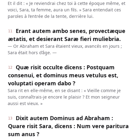
Et il dit : « Je reviendrai chez toi à cette époque même, et
voici, Sara, ta femme, aura un fils. » Sara entendait ces
paroles à l’entrée de la tente, derrière lui.
Erant autem ambo senes, provectæque
11
ætatis, et desierant Saræ fieri muliebria.
— Or Abraham et Sara étaient vieux, avancés en jours ;
Sara était hors d’âge. —
Quæ risit occulte dicens : Postquam
12
consenui, et dominus meus vetulus est,
voluptati operam dabo ?
Sara rit en elle-même, en se disant : « Vieille comme je
suis, connaîtrais-je encore le plaisir ? Et mon seigneur
aussi est vieux. »
Dixit autem Dominus ad Abraham :
13
Quare risit Sara, dicens : Num vere paritura
sum anus ?