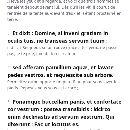
Il leva les yeux et il regarda, et voici que trois hommes se
tenaient debout devant lui. Dès qu’il les vit, il courut de
l’entrée de la tente au-devant d’eux et, s’étant prosterné en
terre,
Et dixit : Domine, si inveni gratiam in
3
oculis tuis, ne transeas servum tuum :
il dit : « Seigneur, si j’ai trouvé grâce à tes yeux, ne passe
pas, je te prie, loin de ton serviteur.
sed afferam pauxillum aquæ, et lavate
4
pedes vestros, et requiescite sub arbore.
Permettez qu’on apporte un peu d’eau pour vous laver les
pieds. Reposez-vous sous cet arbre ;
Ponamque buccellam panis, et confortate
5
cor vestrum : postea transibitis : idcirco
enim declinastis ad servum vestrum. Qui
dixerunt : Fac ut locutus es.