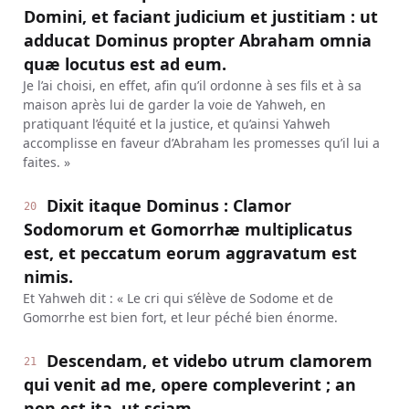
Domini, et faciant judicium et justitiam : ut
adducat Dominus propter Abraham omnia
quæ locutus est ad eum.
Je l’ai choisi, en effet, afin qu’il ordonne à ses fils et à sa
maison après lui de garder la voie de Yahweh, en
pratiquant l’équité et la justice, et qu’ainsi Yahweh
accomplisse en faveur d’Abraham les promesses qu’il lui a
faites. »
Dixit itaque Dominus : Clamor
20
Sodomorum et Gomorrhæ multiplicatus
est, et peccatum eorum aggravatum est
nimis.
Et Yahweh dit : « Le cri qui s’élève de Sodome et de
Gomorrhe est bien fort, et leur péché bien énorme.
Descendam, et videbo utrum clamorem
21
qui venit ad me, opere compleverint ; an
non est ita, ut sciam.