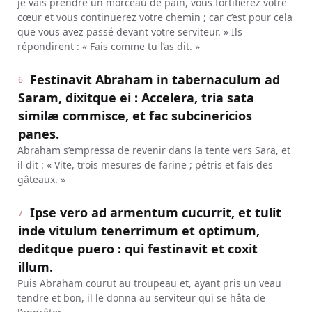
je vais prendre un morceau de pain, vous fortifierez votre
cœur et vous continuerez votre chemin ; car c’est pour cela
que vous avez passé devant votre serviteur. » Ils
répondirent : « Fais comme tu l’as dit. »
Festinavit Abraham in tabernaculum ad
6
Saram, dixitque ei : Accelera, tria sata
similæ commisce, et fac subcinericios
panes.
Abraham s’empressa de revenir dans la tente vers Sara, et
il dit : « Vite, trois mesures de farine ; pétris et fais des
gâteaux. »
Ipse vero ad armentum cucurrit, et tulit
7
inde vitulum tenerrimum et optimum,
deditque puero : qui festinavit et coxit
illum.
Puis Abraham courut au troupeau et, ayant pris un veau
tendre et bon, il le donna au serviteur qui se hâta de