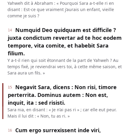
Yahweh dit à Abraham : « Pourquoi Sara a-t-elle ri en
disant : Est-ce que vraiment j’aurais un enfant, vieille
comme je suis ?
Numquid Deo quidquam est difficile ?
14
juxta condictum revertar ad te hoc eodem
tempore, vita comite, et habebit Sara
filium.
Y a-t-il rien qui soit étonnant de la part de Yahweh ? Au
temps fixé, je reviendrai vers toi, à cette même saison, et
Sara aura un fils. »
Negavit Sara, dicens : Non risi, timore
15
perterrita. Dominus autem : Non est,
inquit, ita : sed risisti.
Sara nia, en disant : « Je n’ai pas ri » ; car elle eut peur.
Mais il lui dit : « Non, tu as ri. »
Cum ergo surrexissent inde viri,
16