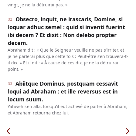
vingt, je ne la détruirai pas. »
Obsecro, inquit, ne irascaris, Domine, si
32
loquar adhuc semel : quid si inventi fuerint
ibi decem ? Et dixit : Non delebo propter
decem.
Abraham dit : « Que le Seigneur veuille ne pas s’irriter, et
je ne parlerai plus que cette fois : Peut-être s’en trouvera-t-
il dix. » Et il dit : « À cause de ces dix, je ne la détruirai
point. »
Abiitque Dominus, postquam cessavit
33
loqui ad Abraham : et ille reversus est in
locum suum.
Yahweh s’en alla, lorsqu’il eut achevé de parler à Abraham,
et Abraham retourna chez lui.