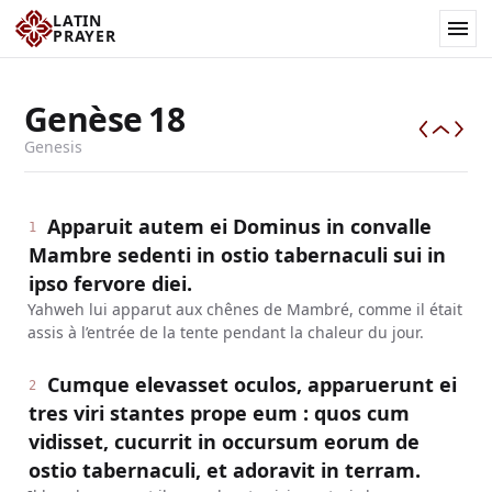
LATIN
PRAYER
Genèse
18
Genesis
Apparuit autem ei Dominus in convalle
1
Mambre sedenti in ostio tabernaculi sui in
ipso fervore diei.
Yahweh lui apparut aux chênes de Mambré, comme il était
assis à l’entrée de la tente pendant la chaleur du jour.
Cumque elevasset oculos, apparuerunt ei
2
tres viri stantes prope eum : quos cum
vidisset, cucurrit in occursum eorum de
ostio tabernaculi, et adoravit in terram.