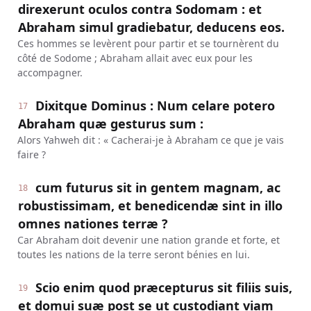
direxerunt oculos contra Sodomam : et
Abraham simul gradiebatur, deducens eos.
Ces hommes se levèrent pour partir et se tournèrent du
côté de Sodome ; Abraham allait avec eux pour les
accompagner.
Dixitque Dominus : Num celare potero
17
Abraham quæ gesturus sum :
Alors Yahweh dit : « Cacherai-je à Abraham ce que je vais
faire ?
cum futurus sit in gentem magnam, ac
18
robustissimam, et benedicendæ sint in illo
omnes nationes terræ ?
Car Abraham doit devenir une nation grande et forte, et
toutes les nations de la terre seront bénies en lui.
Scio enim quod præcepturus sit filiis suis,
19
et domui suæ post se ut custodiant viam