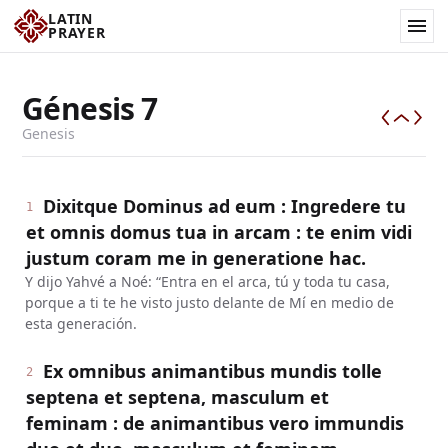
LATIN
PRAYER
Génesis
7
Genesis
Dixitque Dominus ad eum : Ingredere tu
1
et omnis domus tua in arcam : te enim vidi
justum coram me in generatione hac.
Y dijo Yahvé a Noé: “Entra en el arca, tú y toda tu casa,
porque a ti te he visto justo delante de Mí en medio de
esta generación.
Ex omnibus animantibus mundis tolle
2
septena et septena, masculum et
feminam : de animantibus vero immundis