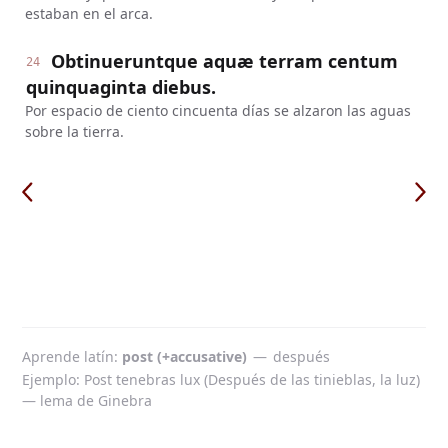
estaban en el arca.
Obtinueruntque aquæ terram centum
24
quinquaginta diebus.
Por espacio de ciento cincuenta días se alzaron las aguas
sobre la tierra.
Aprende latín
post (+accusative)
—
después
Ejemplo: Post tenebras lux (Después de las tinieblas, la luz)
— lema de Ginebra