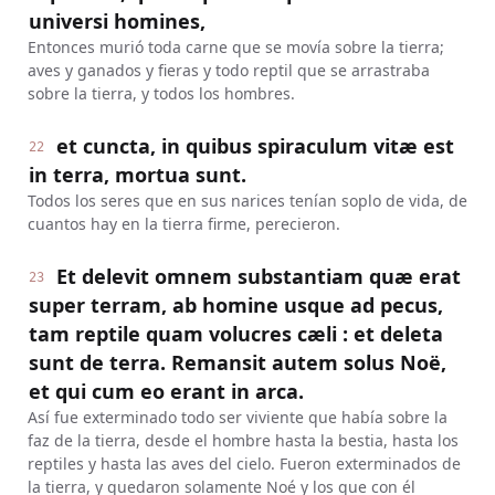
universi homines,
Entonces murió toda carne que se movía sobre la tierra;
aves y ganados y fieras y todo reptil que se arrastraba
sobre la tierra, y todos los hombres.
et cuncta, in quibus spiraculum vitæ est
22
in terra, mortua sunt.
Todos los seres que en sus narices tenían soplo de vida, de
cuantos hay en la tierra firme, perecieron.
Et delevit omnem substantiam quæ erat
23
super terram, ab homine usque ad pecus,
tam reptile quam volucres cæli : et deleta
sunt de terra. Remansit autem solus Noë,
et qui cum eo erant in arca.
Así fue exterminado todo ser viviente que había sobre la
faz de la tierra, desde el hombre hasta la bestia, hasta los
reptiles y hasta las aves del cielo. Fueron exterminados de
la tierra, y quedaron solamente Noé y los que con él