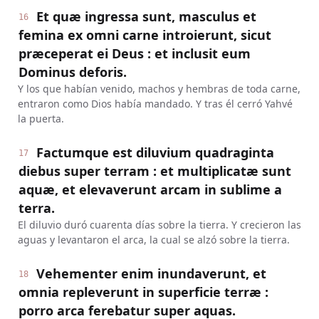
Et quæ ingressa sunt, masculus et
16
femina ex omni carne introierunt, sicut
præceperat ei Deus : et inclusit eum
Dominus deforis.
Y los que habían venido, machos y hembras de toda carne,
entraron como Dios había mandado. Y tras él cerró Yahvé
la puerta.
Factumque est diluvium quadraginta
17
diebus super terram : et multiplicatæ sunt
aquæ, et elevaverunt arcam in sublime a
terra.
El diluvio duró cuarenta días sobre la tierra. Y crecieron las
aguas y levantaron el arca, la cual se alzó sobre la tierra.
Vehementer enim inundaverunt, et
18
omnia repleverunt in superficie terræ :
porro arca ferebatur super aquas.