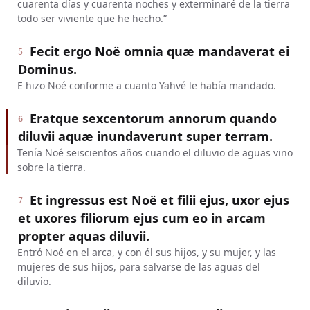
cuarenta días y cuarenta noches y exterminaré de la tierra
todo ser viviente que he hecho.”
Fecit ergo Noë omnia quæ mandaverat ei
5
Dominus.
E hizo Noé conforme a cuanto Yahvé le había mandado.
Eratque sexcentorum annorum quando
6
diluvii aquæ inundaverunt super terram.
Tenía Noé seiscientos años cuando el diluvio de aguas vino
sobre la tierra.
Et ingressus est Noë et filii ejus, uxor ejus
7
et uxores filiorum ejus cum eo in arcam
propter aquas diluvii.
Entró Noé en el arca, y con él sus hijos, y su mujer, y las
mujeres de sus hijos, para salvarse de las aguas del
diluvio.