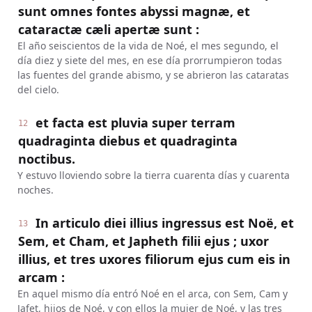
sunt omnes fontes abyssi magnæ, et
cataractæ cæli apertæ sunt :
El año seiscientos de la vida de Noé, el mes segundo, el
día diez y siete del mes, en ese día prorrumpieron todas
las fuentes del grande abismo, y se abrieron las cataratas
del cielo.
et facta est pluvia super terram
12
quadraginta diebus et quadraginta
noctibus.
Y estuvo lloviendo sobre la tierra cuarenta días y cuarenta
noches.
In articulo diei illius ingressus est Noë, et
13
Sem, et Cham, et Japheth filii ejus ; uxor
illius, et tres uxores filiorum ejus cum eis in
arcam :
En aquel mismo día entró Noé en el arca, con Sem, Cam y
Jafet, hijos de Noé, y con ellos la mujer de Noé, y las tres