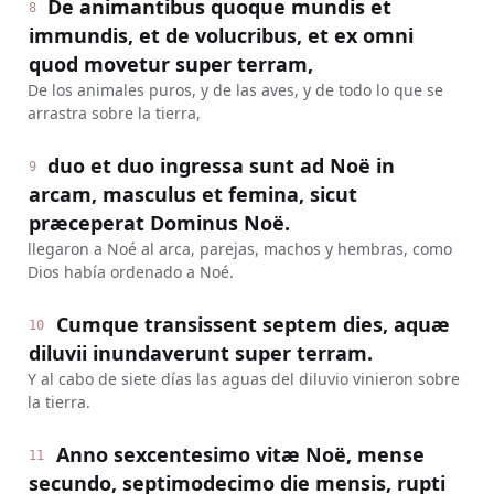
De animantibus quoque mundis et
8
immundis, et de volucribus, et ex omni
quod movetur super terram,
De los animales puros, y de las aves, y de todo lo que se
arrastra sobre la tierra,
duo et duo ingressa sunt ad Noë in
9
arcam, masculus et femina, sicut
præceperat Dominus Noë.
llegaron a Noé al arca, parejas, machos y hembras, como
Dios había ordenado a Noé.
Cumque transissent septem dies, aquæ
10
diluvii inundaverunt super terram.
Y al cabo de siete días las aguas del diluvio vinieron sobre
la tierra.
Anno sexcentesimo vitæ Noë, mense
11
secundo, septimodecimo die mensis, rupti