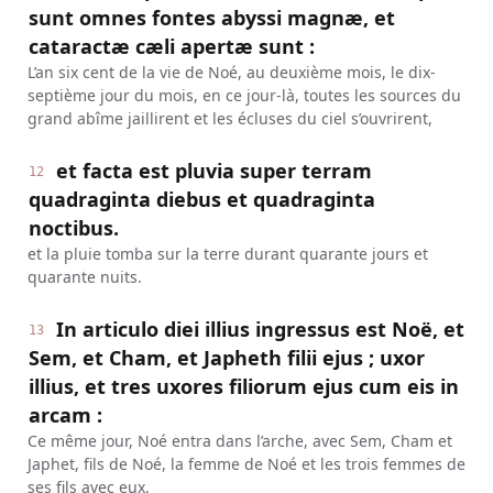
sunt omnes fontes abyssi magnæ, et
cataractæ cæli apertæ sunt :
L’an six cent de la vie de Noé, au deuxième mois, le dix-
septième jour du mois, en ce jour-là, toutes les sources du
grand abîme jaillirent et les écluses du ciel s’ouvrirent,
et facta est pluvia super terram
12
quadraginta diebus et quadraginta
noctibus.
et la pluie tomba sur la terre durant quarante jours et
quarante nuits.
In articulo diei illius ingressus est Noë, et
13
Sem, et Cham, et Japheth filii ejus ; uxor
illius, et tres uxores filiorum ejus cum eis in
arcam :
Ce même jour, Noé entra dans l’arche, avec Sem, Cham et
Japhet, fils de Noé, la femme de Noé et les trois femmes de
ses fils avec eux,