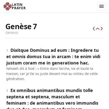
LATIN
PRAYER
Genèse
7
Genesis
Dixitque Dominus ad eum : Ingredere tu
1
et omnis domus tua in arcam : te enim vidi
justum coram me in generatione hac.
Yahweh dit à Noé : « Entre dans l’arche, toi et toute ta
maison, car je t’ai vu juste devant moi au milieu de cette
génération.
Ex omnibus animantibus mundis tolle
2
septena et septena, masculum et
feminam : de animantibus vero immundis