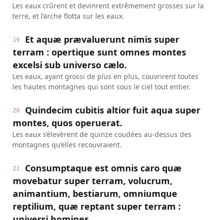
Les eaux crûrent et devinrent extrêmement grosses sur la
terre, et l’arche flotta sur les eaux.
Et aquæ prævaluerunt nimis super
19
terram : opertique sunt omnes montes
excelsi sub universo cælo.
Les eaux, ayant grossi de plus en plus, couvrirent toutes
les hautes montagnes qui sont sous le ciel tout entier.
Quindecim cubitis altior fuit aqua super
20
montes, quos operuerat.
Les eaux s’élevèrent de quinze coudées au-dessus des
montagnes qu’elles recouvraient.
Consumptaque est omnis caro quæ
21
movebatur super terram, volucrum,
animantium, bestiarum, omniumque
reptilium, quæ reptant super terram :
universi homines,