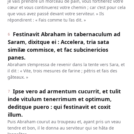
je vais prendre un morceau de pain, vous fortifierez votre
cœur et vous continuerez votre chemin ; car c’est pour cela
que vous avez passé devant votre serviteur. » Ils
répondirent : « Fais comme tu l’as dit. »
Festinavit Abraham in tabernaculum ad
6
Saram, dixitque ei : Accelera, tria sata
similæ commisce, et fac subcinericios
panes.
Abraham s’empressa de revenir dans la tente vers Sara, et
il dit : « Vite, trois mesures de farine ; pétris et fais des
gâteaux. »
Ipse vero ad armentum cucurrit, et tulit
7
inde vitulum tenerrimum et optimum,
deditque puero : qui festinavit et coxit
illum.
Puis Abraham courut au troupeau et, ayant pris un veau
tendre et bon, il le donna au serviteur qui se hâta de