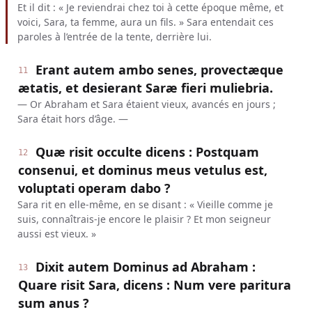
Et il dit : « Je reviendrai chez toi à cette époque même, et
voici, Sara, ta femme, aura un fils. » Sara entendait ces
paroles à l’entrée de la tente, derrière lui.
Erant autem ambo senes, provectæque
11
ætatis, et desierant Saræ fieri muliebria.
— Or Abraham et Sara étaient vieux, avancés en jours ;
Sara était hors d’âge. —
Quæ risit occulte dicens : Postquam
12
consenui, et dominus meus vetulus est,
voluptati operam dabo ?
Sara rit en elle-même, en se disant : « Vieille comme je
suis, connaîtrais-je encore le plaisir ? Et mon seigneur
aussi est vieux. »
Dixit autem Dominus ad Abraham :
13
Quare risit Sara, dicens : Num vere paritura
sum anus ?