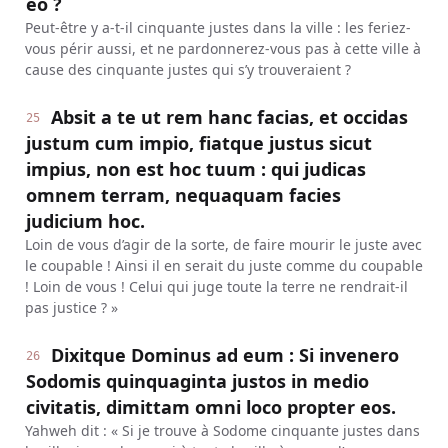
eo ?
Peut-être y a-t-il cinquante justes dans la ville : les feriez-
vous périr aussi, et ne pardonnerez-vous pas à cette ville à
cause des cinquante justes qui s’y trouveraient ?
Absit a te ut rem hanc facias, et occidas
25
justum cum impio, fiatque justus sicut
impius, non est hoc tuum : qui judicas
omnem terram, nequaquam facies
judicium hoc.
Loin de vous d’agir de la sorte, de faire mourir le juste avec
le coupable ! Ainsi il en serait du juste comme du coupable
! Loin de vous ! Celui qui juge toute la terre ne rendrait-il
pas justice ? »
Dixitque Dominus ad eum : Si invenero
26
Sodomis quinquaginta justos in medio
civitatis, dimittam omni loco propter eos.
Yahweh dit : « Si je trouve à Sodome cinquante justes dans