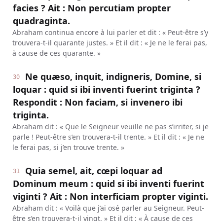
facies ? Ait : Non percutiam propter
quadraginta.
Abraham continua encore à lui parler et dit : « Peut-être s’y
trouvera-t-il quarante justes. » Et il dit : « Je ne le ferai pas,
à cause de ces quarante. »
Ne quæso, inquit, indigneris, Domine, si
30
loquar : quid si ibi inventi fuerint triginta ?
Respondit : Non faciam, si invenero ibi
triginta.
Abraham dit : « Que le Seigneur veuille ne pas s’irriter, si je
parle ! Peut-être s’en trouvera-t-il trente. » Et il dit : « Je ne
le ferai pas, si j’en trouve trente. »
Quia semel, ait, cœpi loquar ad
31
Dominum meum : quid si ibi inventi fuerint
viginti ? Ait : Non interficiam propter viginti.
Abraham dit : « Voilà que j’ai osé parler au Seigneur. Peut-
être s’en trouvera-t-il vingt. » Et il dit : « À cause de ces