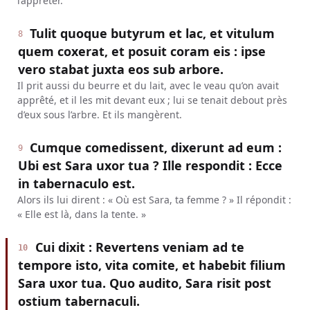
l’apprêter.
Tulit quoque butyrum et lac, et vitulum
8
quem coxerat, et posuit coram eis : ipse
vero stabat juxta eos sub arbore.
Il prit aussi du beurre et du lait, avec le veau qu’on avait
apprêté, et il les mit devant eux ; lui se tenait debout près
d’eux sous l’arbre. Et ils mangèrent.
Cumque comedissent, dixerunt ad eum :
9
Ubi est Sara uxor tua ? Ille respondit : Ecce
in tabernaculo est.
Alors ils lui dirent : « Où est Sara, ta femme ? » Il répondit :
« Elle est là, dans la tente. »
Cui dixit : Revertens veniam ad te
10
tempore isto, vita comite, et habebit filium
Sara uxor tua. Quo audito, Sara risit post
ostium tabernaculi.