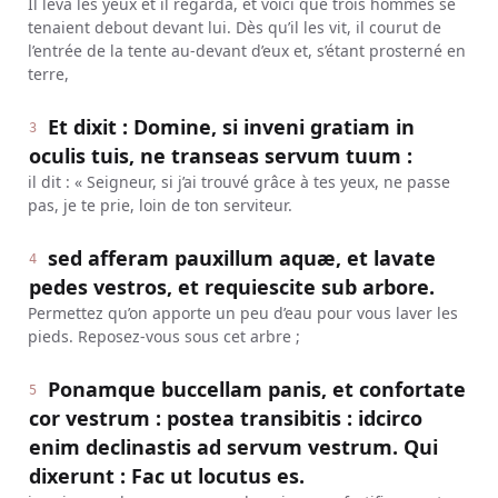
Il leva les yeux et il regarda, et voici que trois hommes se
tenaient debout devant lui. Dès qu’il les vit, il courut de
l’entrée de la tente au-devant d’eux et, s’étant prosterné en
terre,
Et dixit : Domine, si inveni gratiam in
3
oculis tuis, ne transeas servum tuum :
il dit : « Seigneur, si j’ai trouvé grâce à tes yeux, ne passe
pas, je te prie, loin de ton serviteur.
sed afferam pauxillum aquæ, et lavate
4
pedes vestros, et requiescite sub arbore.
Permettez qu’on apporte un peu d’eau pour vous laver les
pieds. Reposez-vous sous cet arbre ;
Ponamque buccellam panis, et confortate
5
cor vestrum : postea transibitis : idcirco
enim declinastis ad servum vestrum. Qui
dixerunt : Fac ut locutus es.