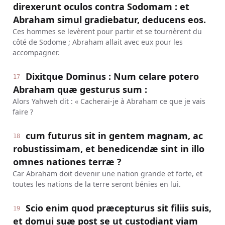
direxerunt oculos contra Sodomam : et
Abraham simul gradiebatur, deducens eos.
Ces hommes se levèrent pour partir et se tournèrent du
côté de Sodome ; Abraham allait avec eux pour les
accompagner.
Dixitque Dominus : Num celare potero
17
Abraham quæ gesturus sum :
Alors Yahweh dit : « Cacherai-je à Abraham ce que je vais
faire ?
cum futurus sit in gentem magnam, ac
18
robustissimam, et benedicendæ sint in illo
omnes nationes terræ ?
Car Abraham doit devenir une nation grande et forte, et
toutes les nations de la terre seront bénies en lui.
Scio enim quod præcepturus sit filiis suis,
19
et domui suæ post se ut custodiant viam