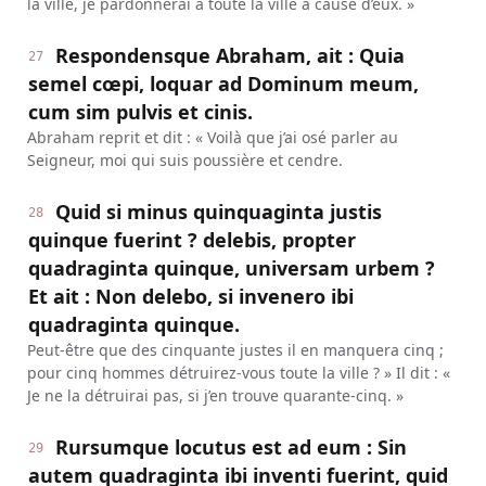
la ville, je pardonnerai à toute la ville à cause d’eux. »
Respondensque Abraham, ait : Quia
27
semel cœpi, loquar ad Dominum meum,
cum sim pulvis et cinis.
Abraham reprit et dit : « Voilà que j’ai osé parler au
Seigneur, moi qui suis poussière et cendre.
Quid si minus quinquaginta justis
28
quinque fuerint ? delebis, propter
quadraginta quinque, universam urbem ?
Et ait : Non delebo, si invenero ibi
quadraginta quinque.
Peut-être que des cinquante justes il en manquera cinq ;
pour cinq hommes détruirez-vous toute la ville ? » Il dit : «
Je ne la détruirai pas, si j’en trouve quarante-cinq. »
Rursumque locutus est ad eum : Sin
29
autem quadraginta ibi inventi fuerint, quid