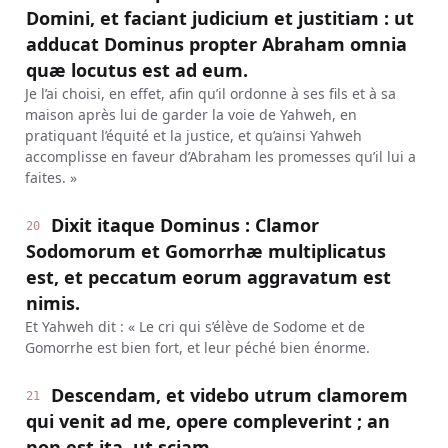
Domini, et faciant judicium et justitiam : ut
adducat Dominus propter Abraham omnia
quæ locutus est ad eum.
Je l’ai choisi, en effet, afin qu’il ordonne à ses fils et à sa
maison après lui de garder la voie de Yahweh, en
pratiquant l’équité et la justice, et qu’ainsi Yahweh
accomplisse en faveur d’Abraham les promesses qu’il lui a
faites. »
Dixit itaque Dominus : Clamor
20
Sodomorum et Gomorrhæ multiplicatus
est, et peccatum eorum aggravatum est
nimis.
Et Yahweh dit : « Le cri qui s’élève de Sodome et de
Gomorrhe est bien fort, et leur péché bien énorme.
Descendam, et videbo utrum clamorem
21
qui venit ad me, opere compleverint ; an
non est ita, ut sciam.