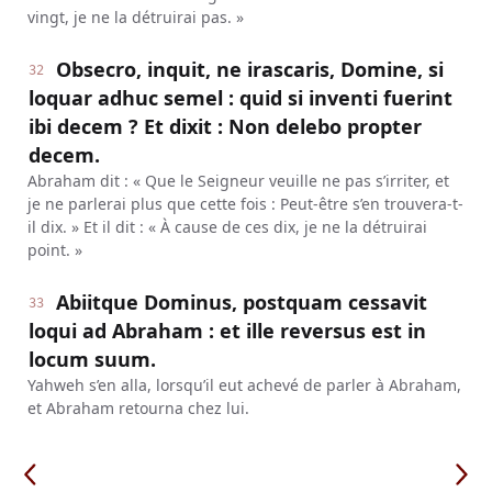
vingt, je ne la détruirai pas. »
Obsecro, inquit, ne irascaris, Domine, si
32
loquar adhuc semel : quid si inventi fuerint
ibi decem ? Et dixit : Non delebo propter
decem.
Abraham dit : « Que le Seigneur veuille ne pas s’irriter, et
je ne parlerai plus que cette fois : Peut-être s’en trouvera-t-
il dix. » Et il dit : « À cause de ces dix, je ne la détruirai
point. »
Abiitque Dominus, postquam cessavit
33
loqui ad Abraham : et ille reversus est in
locum suum.
Yahweh s’en alla, lorsqu’il eut achevé de parler à Abraham,
et Abraham retourna chez lui.