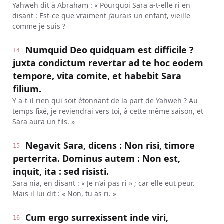
Yahweh dit à Abraham : « Pourquoi Sara a-t-elle ri en
disant : Est-ce que vraiment j’aurais un enfant, vieille
comme je suis ?
Numquid Deo quidquam est difficile ?
14
juxta condictum revertar ad te hoc eodem
tempore, vita comite, et habebit Sara
filium.
Y a-t-il rien qui soit étonnant de la part de Yahweh ? Au
temps fixé, je reviendrai vers toi, à cette même saison, et
Sara aura un fils. »
Negavit Sara, dicens : Non risi, timore
15
perterrita. Dominus autem : Non est,
inquit, ita : sed risisti.
Sara nia, en disant : « Je n’ai pas ri » ; car elle eut peur.
Mais il lui dit : « Non, tu as ri. »
Cum ergo surrexissent inde viri,
16