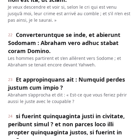
Je veux descendre et voir si, selon le cri qui est venu
jusqu’à moi, leur crime est arrivé au comble ; et s’il n’en est
pas ainsi, je le saurai. »
Converteruntque se inde, et abierunt
22
Sodomam : Abraham vero adhuc stabat
coram Domino.
Les hommes partirent et s’en allèrent vers Sodome ; et
Abraham se tenait encore devant Yahweh.
Et appropinquans ait : Numquid perdes
23
justum cum impio ?
Abraham s’approcha et dit : « Est-ce que vous feriez périr
aussi le juste avec le coupable ?
si fuerint quinquaginta justi in civitate,
24
peribunt simul ? et non parces loco illi
propter quinquaginta justos, si fuerint in