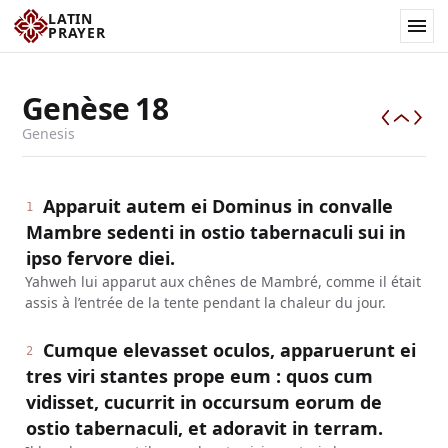
LATIN
PRAYER
Genèse
18
Genesis
Apparuit autem ei Dominus in convalle
1
Mambre sedenti in ostio tabernaculi sui in
ipso fervore diei.
Yahweh lui apparut aux chênes de Mambré, comme il était
assis à l’entrée de la tente pendant la chaleur du jour.
Cumque elevasset oculos, apparuerunt ei
2
tres viri stantes prope eum : quos cum
vidisset, cucurrit in occursum eorum de
ostio tabernaculi, et adoravit in terram.