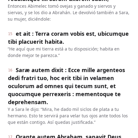
Entonces Abimelec tomó ovejas y ganado y siervos y
siervas, y se los dio a Abrahán. Le devolvió también a Sara,
su mujer, diciéndole:
et ait : Terra coram vobis est, ubicumque
15
tibi placuerit habita.
“He aquí que mi tierra está a tu disposición; habita en
donde mejor te parezca.”
Saræ autem dixit : Ecce mille argenteos
16
dedi fratri tuo, hoc erit tibi in velamen
oculorum ad omnes qui tecum sunt, et
quocumque perrexeris : mementoque te
deprehensam.
Y a Sara le dijo: “Mira, he dado mil siclos de plata a tu
hermano. Esto te servirá para velar tus ojos ante todos los
que están contigo. Así quedas justificada.”
Orante autem Abraham, sanavit Deus
17