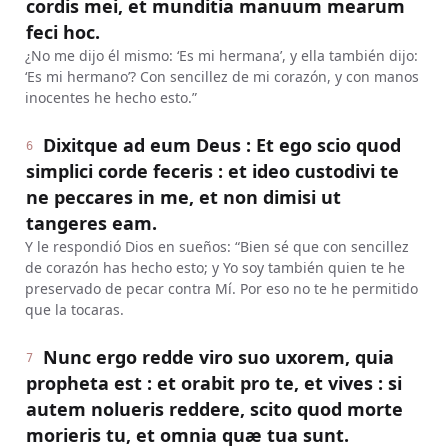
cordis mei, et munditia manuum mearum
feci hoc.
¿No me dijo él mismo: ‘Es mi hermana’, y ella también dijo:
‘Es mi hermano’? Con sencillez de mi corazón, y con manos
inocentes he hecho esto.”
Dixitque ad eum Deus : Et ego scio quod
6
simplici corde feceris : et ideo custodivi te
ne peccares in me, et non dimisi ut
tangeres eam.
Y le respondió Dios en sueños: “Bien sé que con sencillez
de corazón has hecho esto; y Yo soy también quien te he
preservado de pecar contra Mí. Por eso no te he permitido
que la tocaras.
Nunc ergo redde viro suo uxorem, quia
7
propheta est : et orabit pro te, et vives : si
autem nolueris reddere, scito quod morte
morieris tu, et omnia quæ tua sunt.