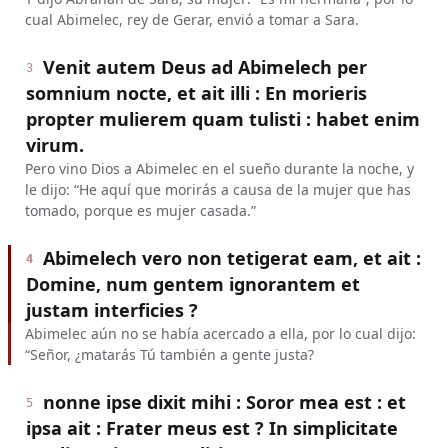
cual Abimelec, rey de Gerar, envió a tomar a Sara.
Venit autem Deus ad Abimelech per
3
somnium nocte, et ait illi : En morieris
propter mulierem quam tulisti : habet enim
virum.
Pero vino Dios a Abimelec en el sueño durante la noche, y
le dijo: “He aquí que morirás a causa de la mujer que has
tomado, porque es mujer casada.”
Abimelech vero non tetigerat eam, et ait :
4
Domine, num gentem ignorantem et
justam interficies ?
Abimelec aún no se había acercado a ella, por lo cual dijo:
“Señor, ¿matarás Tú también a gente justa?
nonne ipse dixit mihi : Soror mea est : et
5
ipsa ait : Frater meus est ? In simplicitate