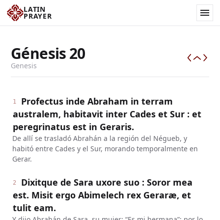
LATIN
PRAYER
Génesis
20
Genesis
Profectus inde Abraham in terram
1
australem, habitavit inter Cades et Sur : et
peregrinatus est in Geraris.
De allí se trasladó Abrahán a la región del Négueb, y
habitó entre Cades y el Sur, morando temporalmente en
Gerar.
Dixitque de Sara uxore suo : Soror mea
2
est. Misit ergo Abimelech rex Geraræ, et
tulit eam.
Y dijo Abrahán de Sara, su mujer: “Es mi hermana”; por lo