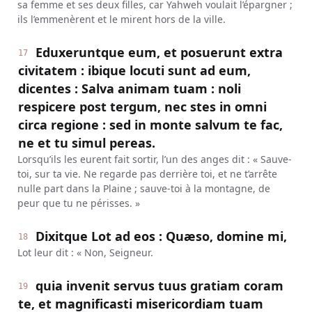
sa femme et ses deux filles, car Yahweh voulait l’épargner ;
ils l’emmenèrent et le mirent hors de la ville.
Eduxeruntque eum, et posuerunt extra
17
civitatem : ibique locuti sunt ad eum,
dicentes : Salva animam tuam : noli
respicere post tergum, nec stes in omni
circa regione : sed in monte salvum te fac,
ne et tu simul pereas.
Lorsqu’ils les eurent fait sortir, l’un des anges dit : « Sauve-
toi, sur ta vie. Ne regarde pas derrière toi, et ne t’arrête
nulle part dans la Plaine ; sauve-toi à la montagne, de
peur que tu ne périsses. »
Dixitque Lot ad eos : Quæso, domine mi,
18
Lot leur dit : « Non, Seigneur.
quia invenit servus tuus gratiam coram
19
te, et magnificasti misericordiam tuam