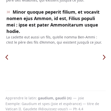
père des Moabites, qui existent jusqu’à ce jour.
Minor quoque peperit filium, et vocavit
38
nomen ejus Ammon, id est, Filius populi
mei : ipse est pater Ammonitarum usque
hodie.
La cadette eut aussi un fils, qu’elle nomma Ben-Ammi :
c’est le père des fils d’Ammon, qui existent jusqu’à ce jour.
Apprendre le latin
gaudium, gaudii (n)
—
joie
Exemple: Gaudium et spes (Joie et espérance) — titre de
Vatican II. Gaudete (Réjouissez-vous!) — Ph 4,4