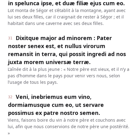
in spelunca ipse, et duæ filiæ ejus cum eo.
Lot monta de Ségor et s’établit à la montagne, ayant avec
lui ses deux filles, car il craignait de rester à Ségor ; et il
habitait dans une caverne avec ses deux filles.
Dixitque major ad minorem : Pater
31
noster senex est, et nullus virorum
remansit in terra, qui possit ingredi ad nos
juxta morem universæ terræ.
L’aînée dit à la plus jeune : « Notre père est vieux, et il n’y a
pas d’homme dans le pays pour venir vers nous, selon
l’usage de tous les pays.
Veni, inebriemus eum vino,
32
dormiamusque cum eo, ut servare
possimus ex patre nostro semen.
Viens, faisons boire du vin à notre père et couchons avec
lui, afin que nous conservions de notre père une postérité.
»