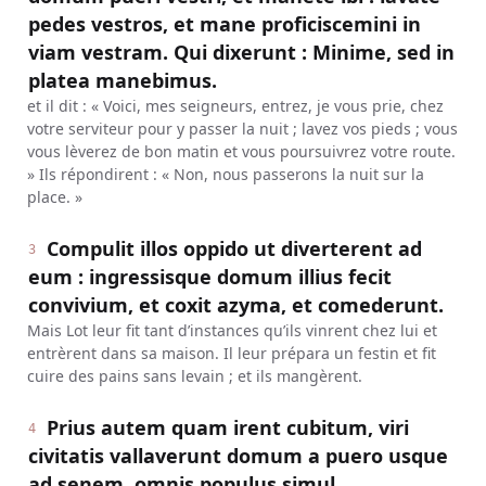
pedes vestros, et mane proficiscemini in
viam vestram. Qui dixerunt : Minime, sed in
platea manebimus.
et il dit : « Voici, mes seigneurs, entrez, je vous prie, chez
votre serviteur pour y passer la nuit ; lavez vos pieds ; vous
vous lèverez de bon matin et vous poursuivrez votre route.
» Ils répondirent : « Non, nous passerons la nuit sur la
place. »
Compulit illos oppido ut diverterent ad
3
eum : ingressisque domum illius fecit
convivium, et coxit azyma, et comederunt.
Mais Lot leur fit tant d’instances qu’ils vinrent chez lui et
entrèrent dans sa maison. Il leur prépara un festin et fit
cuire des pains sans levain ; et ils mangèrent.
Prius autem quam irent cubitum, viri
4
civitatis vallaverunt domum a puero usque
ad senem, omnis populus simul.