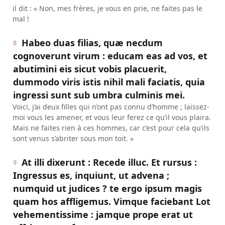
il dit : « Non, mes frères, je vous en prie, ne faites pas le
mal !
Habeo duas filias, quæ necdum
8
cognoverunt virum : educam eas ad vos, et
abutimini eis sicut vobis placuerit,
dummodo viris istis nihil mali faciatis, quia
ingressi sunt sub umbra culminis mei.
Voici, j’ai deux filles qui n’ont pas connu d’homme ; laissez-
moi vous les amener, et vous leur ferez ce qu’il vous plaira.
Mais ne faites rien à ces hommes, car c’est pour cela qu’ils
sont venus s’abriter sous mon toit. »
At illi dixerunt : Recede illuc. Et rursus :
9
Ingressus es, inquiunt, ut advena ;
numquid ut judices ? te ergo ipsum magis
quam hos affligemus. Vimque faciebant Lot
vehementissime : jamque prope erat ut