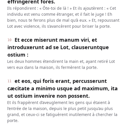
effringerent fores.
Ils répondirent : « Ôte-toi de là ! » Et ils ajoutèrent : « Cet
individu est venu comme étranger, et il fait le juge ! Eh
bien, nous te ferons plus de mal qu’à eux. » Et, repoussant
Lot avec violence, ils s’avancèrent pour briser la porte.
Et ecce miserunt manum viri, et
10
introduxerunt ad se Lot, clauseruntque
ostium :
Les deux hommes étendirent la main et, ayant retiré Lot
vers eux dans la maison, ils fermèrent la porte.
et eos, qui foris erant, percusserunt
11
cæcitate a minimo usque ad maximum, ita
ut ostium invenire non possent.
Et ils frappèrent d’aveuglement les gens qui étaient à
l’entrée de la maison, depuis le plus petit jusqu’au plus
grand, et ceux-ci se fatiguèrent inutilement à chercher la
porte.