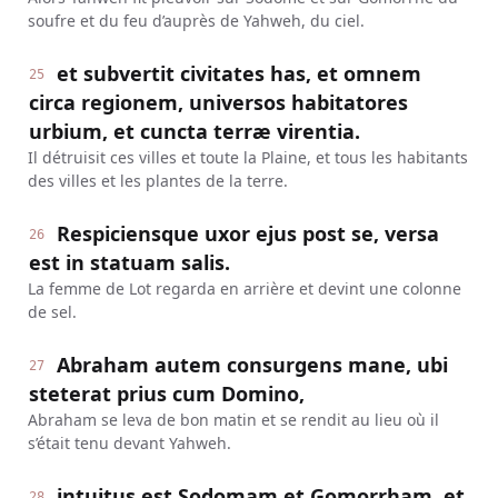
soufre et du feu d’auprès de Yahweh, du ciel.
et subvertit civitates has, et omnem
25
circa regionem, universos habitatores
urbium, et cuncta terræ virentia.
Il détruisit ces villes et toute la Plaine, et tous les habitants
des villes et les plantes de la terre.
Respiciensque uxor ejus post se, versa
26
est in statuam salis.
La femme de Lot regarda en arrière et devint une colonne
de sel.
Abraham autem consurgens mane, ubi
27
steterat prius cum Domino,
Abraham se leva de bon matin et se rendit au lieu où il
s’était tenu devant Yahweh.
intuitus est Sodomam et Gomorrham, et
28