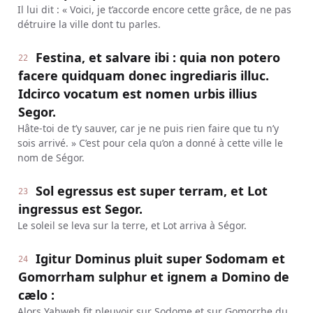
Il lui dit : « Voici, je t’accorde encore cette grâce, de ne pas
détruire la ville dont tu parles.
Festina, et salvare ibi : quia non potero
22
facere quidquam donec ingrediaris illuc.
Idcirco vocatum est nomen urbis illius
Segor.
Hâte-toi de t’y sauver, car je ne puis rien faire que tu n’y
sois arrivé. » C’est pour cela qu’on a donné à cette ville le
nom de Ségor.
Sol egressus est super terram, et Lot
23
ingressus est Segor.
Le soleil se leva sur la terre, et Lot arriva à Ségor.
Igitur Dominus pluit super Sodomam et
24
Gomorrham sulphur et ignem a Domino de
cælo :
Alors Yahweh fit pleuvoir sur Sodome et sur Gomorrhe du