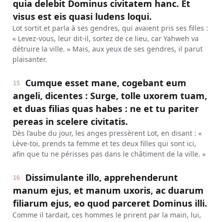
quia delebit Dominus civitatem hanc. Et
visus est eis quasi ludens loqui.
Lot sortit et parla à ses gendres, qui avaient pris ses filles :
« Levez-vous, leur dit-il, sortez de ce lieu, car Yahweh va
détruire la ville. » Mais, aux yeux de ses gendres, il parut
plaisanter.
Cumque esset mane, cogebant eum
15
angeli, dicentes : Surge, tolle uxorem tuam,
et duas filias quas habes : ne et tu pariter
pereas in scelere civitatis.
Dès l’aube du jour, les anges pressèrent Lot, en disant : «
Lève-toi, prends ta femme et tes deux filles qui sont ici,
afin que tu ne périsses pas dans le châtiment de la ville. »
Dissimulante illo, apprehenderunt
16
manum ejus, et manum uxoris, ac duarum
filiarum ejus, eo quod parceret Dominus illi.
Comme il tardait, ces hommes le prirent par la main, lui,