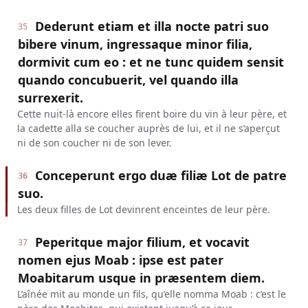
Dederunt etiam et illa nocte patri suo
35
bibere vinum, ingressaque minor filia,
dormivit cum eo : et ne tunc quidem sensit
quando concubuerit, vel quando illa
surrexerit.
Cette nuit-là encore elles firent boire du vin à leur père, et
la cadette alla se coucher auprès de lui, et il ne s’aperçut
ni de son coucher ni de son lever.
Conceperunt ergo duæ filiæ Lot de patre
36
suo.
Les deux filles de Lot devinrent enceintes de leur père.
Peperitque major filium, et vocavit
37
nomen ejus Moab : ipse est pater
Moabitarum usque in præsentem diem.
L’aînée mit au monde un fils, qu’elle nomma Moab : c’est le