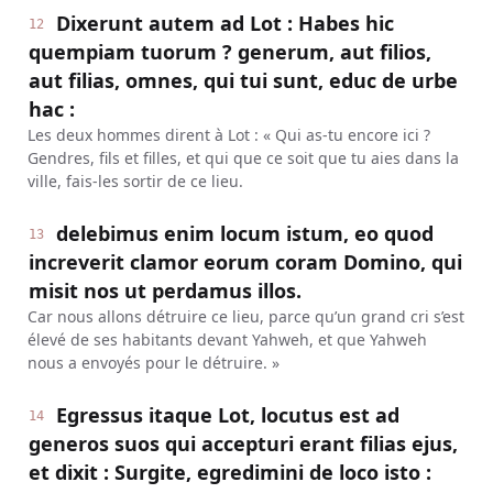
Dixerunt autem ad Lot : Habes hic
12
quempiam tuorum ? generum, aut filios,
aut filias, omnes, qui tui sunt, educ de urbe
hac :
Les deux hommes dirent à Lot : « Qui as-tu encore ici ?
Gendres, fils et filles, et qui que ce soit que tu aies dans la
ville, fais-les sortir de ce lieu.
delebimus enim locum istum, eo quod
13
increverit clamor eorum coram Domino, qui
misit nos ut perdamus illos.
Car nous allons détruire ce lieu, parce qu’un grand cri s’est
élevé de ses habitants devant Yahweh, et que Yahweh
nous a envoyés pour le détruire. »
Egressus itaque Lot, locutus est ad
14
generos suos qui accepturi erant filias ejus,
et dixit : Surgite, egredimini de loco isto :