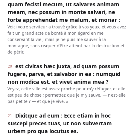
quam fecisti mecum, ut salvares animam
meam, nec possum in monte salvari, ne
forte apprehendat me malum, et moriar :
Voici votre serviteur a trouvé grâce à vos yeux, et vous avez
fait un grand acte de bonté à mon égard en me
conservant la vie ; mais je ne puis me sauver à la
montagne, sans risquer d’être atteint par la destruction et
de périr.
est civitas hæc juxta, ad quam possum
20
fugere, parva, et salvabor in ea : numquid
non modica est, et vivet anima mea ?
Voyez, cette ville est assez proche pour m’y réfugier, et elle
est peu de chose ; permettez que je m’y sauve, — n’est-elle
pas petite ? — et que je vive. »
Dixitque ad eum : Ecce etiam in hoc
21
suscepi preces tuas, ut non subvertam
urbem pro qua locutus es.