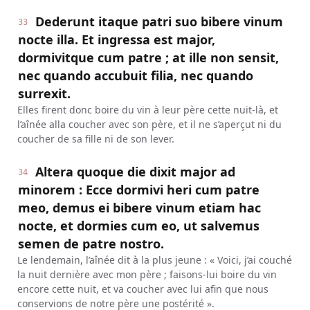
Dederunt itaque patri suo bibere vinum
33
nocte illa. Et ingressa est major,
dormivitque cum patre ; at ille non sensit,
nec quando accubuit filia, nec quando
surrexit.
Elles firent donc boire du vin à leur père cette nuit-là, et
l’aînée alla coucher avec son père, et il ne s’aperçut ni du
coucher de sa fille ni de son lever.
Altera quoque die dixit major ad
34
minorem : Ecce dormivi heri cum patre
meo, demus ei bibere vinum etiam hac
nocte, et dormies cum eo, ut salvemus
semen de patre nostro.
Le lendemain, l’aînée dit à la plus jeune : « Voici, j’ai couché
la nuit dernière avec mon père ; faisons-lui boire du vin
encore cette nuit, et va coucher avec lui afin que nous
conservions de notre père une postérité ».