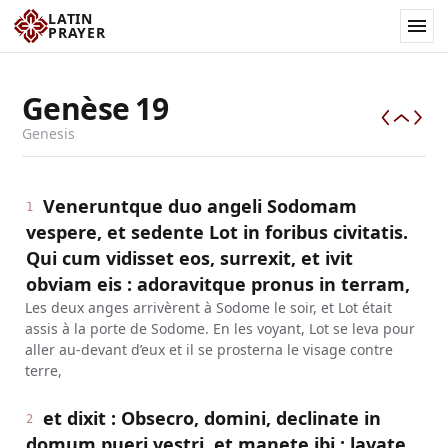
LATIN
PRAYER
Genèse
19
Genesis
Veneruntque duo angeli Sodomam
1
vespere, et sedente Lot in foribus civitatis.
Qui cum vidisset eos, surrexit, et ivit
obviam eis : adoravitque pronus in terram,
Les deux anges arrivèrent à Sodome le soir, et Lot était
assis à la porte de Sodome. En les voyant, Lot se leva pour
aller au-devant d’eux et il se prosterna le visage contre
terre,
et dixit : Obsecro, domini, declinate in
2
domum pueri vestri, et manete ibi : lavate