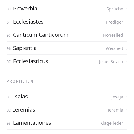
Proverbia
Sprüche
Ecclesiastes
Prediger
Canticum Canticorum
Hoheslied
Sapientia
Weisheit
Ecclesiasticus
Jesus Sirach
PROPHETEN
Isaias
Jesaja
Ieremias
Jeremia
Lamentationes
Klagelieder