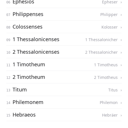
Ephesios
Epheser
Philippenses
Philipper
Colossenses
Kolosser
1 Thessalonicenses
1 Thessalonicher
2 Thessalonicenses
2 Thessalonicher
1 Timotheum
1 Timotheus
2 Timotheum
2 Timotheus
Titum
Titus
Philemonem
Philemon
Hebraeos
Hebräer