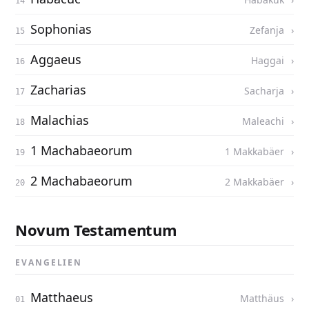
Sophonias
Zefanja
Aggaeus
Haggai
Zacharias
Sacharja
Malachias
Maleachi
1 Machabaeorum
1 Makkabäer
2 Machabaeorum
2 Makkabäer
Novum Testamentum
EVANGELIEN
Matthaeus
Matthäus