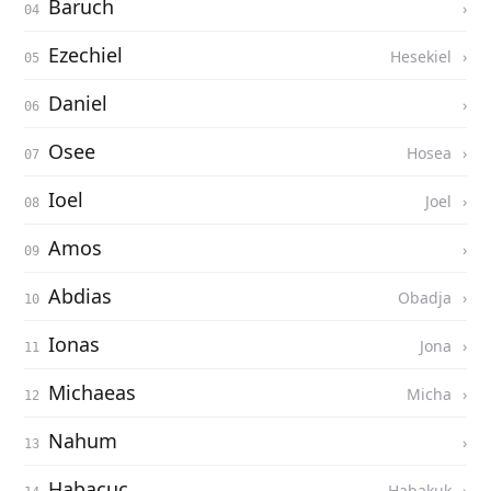
Baruch
Ezechiel
Hesekiel
Daniel
Osee
Hosea
Ioel
Joel
Amos
Abdias
Obadja
Ionas
Jona
Michaeas
Micha
Nahum
Habacuc
Habakuk