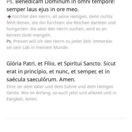
Ps.
Benedícam Dóminum in omni témpore:
semper laus ejus in ore meo.
Fürchtet
den Herrn, all seine Heiligen, denn nichts
fehlt denen, die ihn fürchten: die Reichen darbten und
hungerten: die aber den Herrn suchen, wird es an
keinem Gute mangeln.
Ps.
Preisen will ich den Herrn zu jeder Zeit: immerdar
sei sein Lob in meinem Munde.
Glória Patri, et Fílio, et Spirítui Sancto. Sicut
erat in princípio, et nunc, et semper, et in
saécula saeculórum. Amen.
Ehre sei dem Vater und dem Sohne und dem Heiligen
Geiste. Wie im Anfang, so auch jetzt und allezeit und in
Ewigkeit. Amen.