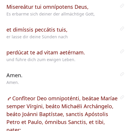
Misereátur tui omnípotens Deus,
Es erbarme sich deiner der allmächtige Gott,
et dimíssis peccátis tuis,
er lasse dir deine Sünden nach
perdúcat te ad vitam aetérnam.
und führe dich zum ewigen Leben.
Amen.
Amen.
Confíteor
Deo omnipoténti, beátae Maríae
semper Vírgini, beáto Michaéli Archángelo,
beáto Joánni Baptístae, sanctis Apóstolis
Petro et Paulo, ómnibus Sanctis, et tibi,
pater: