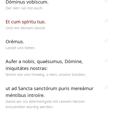
Dóminus vobíscum.
Der Herr sei mit euch.
Et cum spíritu tuo.
Und mit deinem Geiste.
Orémus.
Lasset uns beten.
Aufer a nobis, quaésumus, Dómine,
iniquitátes nostras:
Nimm von uns hinweg, o Herr, unsere Sünden,
ut ad Sancta sanctórum puris mereámur
méntibus introíre.
damit wir ins Allerheiligste mit reinem Herzen
einzutreten würdig werden.