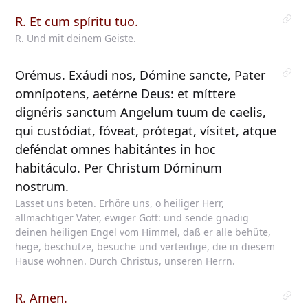
R. Et cum spíritu tuo.
R. Und mit deinem Geiste.
Orémus. Exáudi nos, Dómine sancte, Pater
omnípotens, aetérne Deus: et míttere
dignéris sanctum Angelum tuum de caelis,
qui custódiat, fóveat, prótegat, vísitet, atque
deféndat omnes habitántes in hoc
habitáculo. Per Christum Dóminum
nostrum.
Lasset uns beten. Erhöre uns, o heiliger Herr,
allmächtiger Vater, ewiger Gott: und sende gnädig
deinen heiligen Engel vom Himmel, daß er alle behüte,
hege, beschütze, besuche und verteidige, die in diesem
Hause wohnen. Durch Christus, unseren Herrn.
R. Amen.