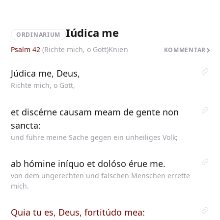
Iúdica me
ORDINARIUM
Psalm 42
(Richte mich, o Gott)
Knien
KOMMENTAR
Júdica me, Deus,
Richte mich, o Gott,
et discérne causam meam de gente non
sancta:
und führe meine Sache gegen ein unheiliges Volk;
ab hómine iníquo et dolóso érue me.
von dem ungerechten und falschen Menschen errette
mich.
Quia tu es, Deus, fortitúdo mea: