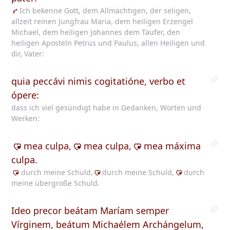
Ich
bekenne Gott, dem Allmächtigen, der seligen,
allzeit reinen Jungfrau Maria, dem heiligen Erzengel
Michael, dem heiligen Johannes dem Täufer, den
heiligen Aposteln Petrus und Paulus, allen Heiligen und
dir, Vater:
quia peccávi nimis cogitatióne, verbo et
ópere:
dass ich viel gesündigt habe in Gedanken, Worten und
Werken:
mea
culpa,
mea
culpa,
mea
máxima
culpa.
durch
meine Schuld,
durch
meine Schuld,
durch
meine übergroße Schuld.
Ideo precor beátam Maríam semper
Vírginem, beátum Michaélem Archángelum,