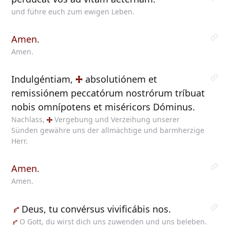
und führe euch zum ewigen Leben.
Amen.
Amen.
Indulgéntiam,
absolutiónem
et
remissiónem peccatórum nostrórum tríbuat
nobis omnípotens et miséricors Dóminus.
Nachlass,
Vergebung
und Verzeihung unserer
Sünden gewähre uns der allmächtige und barmherzige
Herr.
Amen.
Amen.
Deus,
tu convérsus vivificábis nos.
O
Gott, du wirst dich uns zuwenden und uns beleben.