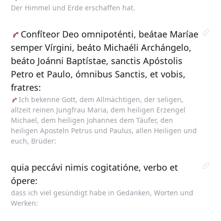
Der Himmel und Erde erschaffen hat.
Confíteor
Deo omnipoténti, beátae Maríae
semper Vírgini, beáto Michaéli Archángelo,
beáto Joánni Baptístae, sanctis Apóstolis
Petro et Paulo, ómnibus Sanctis, et vobis,
fratres:
Ich
bekenne Gott, dem Allmächtigen, der seligen,
allzeit reinen Jungfrau Maria, dem heiligen Erzengel
Michael, dem heiligen Johannes dem Täufer, den
heiligen Aposteln Petrus und Paulus, allen Heiligen und
euch, Brüder:
quia peccávi nimis cogitatióne, verbo et
ópere:
dass ich viel gesündigt habe in Gedanken, Worten und
Werken: