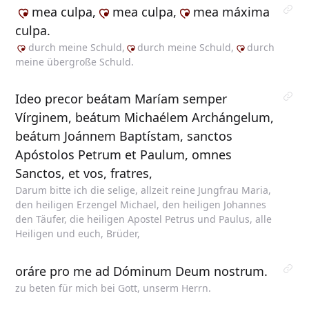
mea
culpa,
mea
culpa,
mea
máxima
culpa.
durch
meine Schuld,
durch
meine Schuld,
durch
meine übergroße Schuld.
Ideo precor beátam Maríam semper
Vírginem, beátum Michaélem Archángelum,
beátum Joánnem Baptístam, sanctos
Apóstolos Petrum et Paulum, omnes
Sanctos, et vos, fratres,
Darum bitte ich die selige, allzeit reine Jungfrau Maria,
den heiligen Erzengel Michael, den heiligen Johannes
den Täufer, die heiligen Apostel Petrus und Paulus, alle
Heiligen und euch, Brüder,
oráre pro me ad Dóminum Deum nostrum.
zu beten für mich bei Gott, unserm Herrn.