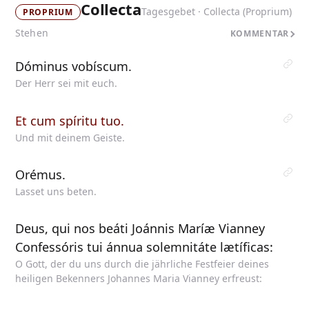
Collecta
Tagesgebet · Collecta (Proprium)
PROPRIUM
Stehen
KOMMENTAR
Dóminus vobíscum.
Der Herr sei mit euch.
Et cum spíritu tuo.
Und mit deinem Geiste.
Orémus.
Lasset uns beten.
Deus, qui nos beáti Joánnis Maríæ Vianney
Confessóris tui ánnua solemnitáte lætíficas:
O Gott, der du uns durch die jährliche Festfeier deines
heiligen Bekenners Johannes Maria Vianney erfreust: