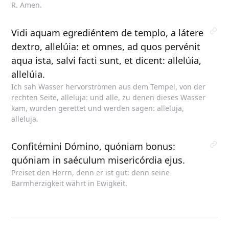
R. Amen.
Vidi aquam egrediéntem de templo, a látere
dextro, allelúia: et omnes, ad quos pervénit
aqua ista, salvi facti sunt, et dicent: allelúia,
allelúia.
Ich sah Wasser hervorströmen aus dem Tempel, von der
rechten Seite, alleluja: und alle, zu denen dieses Wasser
kam, wurden gerettet und werden sagen: alleluja,
alleluja.
Confitémini Dómino, quóniam bonus:
quóniam in saéculum misericórdia ejus.
Preiset den Herrn, denn er ist gut: denn seine
Barmherzigkeit währt in Ewigkeit.