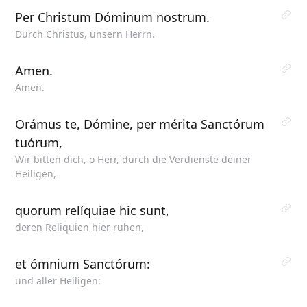
Per Christum Dóminum nostrum.
Durch Christus, unsern Herrn.
Amen.
Amen.
Orámus te, Dómine, per mérita Sanctórum
tuórum,
Wir bitten dich, o Herr, durch die Verdienste deiner
Heiligen,
quorum relíquiae hic sunt,
deren Reliquien hier ruhen,
et ómnium Sanctórum:
und aller Heiligen: