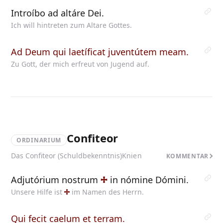
Introíbo ad altáre Dei.
Ich will hintreten zum Altare Gottes.
Ad Deum qui laetíficat juventútem meam.
Zu Gott, der mich erfreut von Jugend auf.
Confiteor
ORDINARIUM
Das Confiteor (Schuldbekenntnis)
Knien
KOMMENTAR
Adjutórium nostrum
in
nómine Dómini.
Unsere Hilfe ist
im
Namen des Herrn.
Qui fecit caelum et terram.