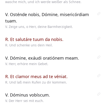
wasche mich, und ich werde weißer als Schnee.
V. Osténde nobis, Dómine, misericórdiam
tuam.
V. Zeige uns, o Herr, deine Barmherzigkeit.
R. Et salutáre tuum da nobis.
R. Und schenke uns dein Heil.
V. Dómine, exáudi oratiónem meam.
V. Herr, erhöre mein Gebet.
R. Et clamor meus ad te véniat.
R. Und laß mein Rufen zu dir kommen.
V. Dóminus vobíscum.
V. Der Herr sei mit euch.