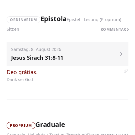
Epistola
Epistel · Lesung (Proprium)
ORDINARIUM
Sitzen
KOMMENTAR
Samstag, 8. August 2026
Jesus Sirach 31:8-11
Deo grátias.
Dank sei Gott.
Graduale
PROPRIUM
Graduale, Halleluja / Tractus (Proprium)
Sitzen