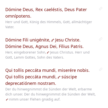
Dómine Deus, Rex caeléstis, Deus Pater
omnípotens.
Herr und Gott, König des Himmels, Gott, allmächtiger
Vater.
Dómine Fili unigénite,
Jesu
Christe.
Dómine Deus, Agnus Dei, Fílius Patris.
Herr, eingeborener Sohn,
Jesus
Christus. Herr und
Gott, Lamm Gottes, Sohn des Vaters.
Qui tollis peccáta mundi, miserére nobis.
Qui tollis peccáta mundi,
súscipe
deprecatiónem nostram.
Der du hinwegnimmst die Sünden der Welt, erbarme
dich unser. Der du hinwegnimmst die Sünden der Welt,
nimm
unser Flehen gnädig auf.