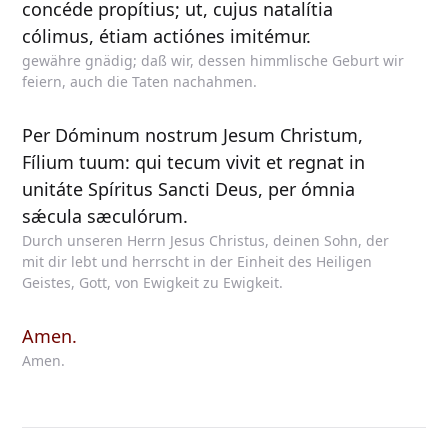
concéde propítius; ut, cujus natalítia
cólimus, étiam actiónes imitémur.
gewähre gnädig; daß wir, dessen himmlische Geburt wir
feiern, auch die Taten nachahmen.
Per Dóminum nostrum Jesum Christum,
Fílium tuum: qui tecum vivit et regnat in
unitáte Spíritus Sancti Deus, per ómnia
sǽcula sæculórum.
Durch unseren Herrn Jesus Christus, deinen Sohn, der
mit dir lebt und herrscht in der Einheit des Heiligen
Geistes, Gott, von Ewigkeit zu Ewigkeit.
Amen.
Amen.