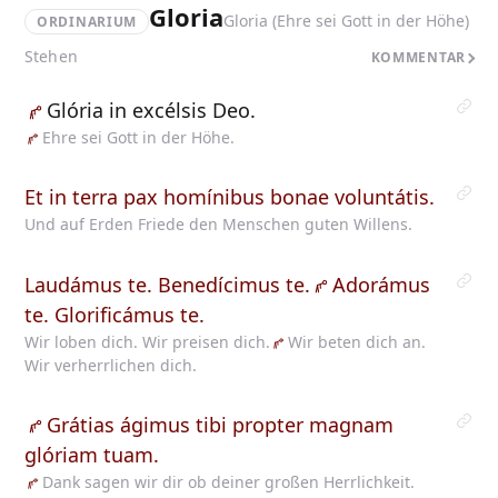
Gloria
Gloria (Ehre sei Gott in der Höhe)
ORDINARIUM
Stehen
KOMMENTAR
Glória
in excélsis Deo.
Ehre
sei Gott in der Höhe.
Et in terra pax homínibus bonae voluntátis.
Und auf Erden Friede den Menschen guten Willens.
Laudámus te. Benedícimus te.
Adorámus
te. Glorificámus te.
Wir loben dich. Wir preisen dich.
Wir
beten dich an.
Wir verherrlichen dich.
Grátias
ágimus tibi propter magnam
glóriam tuam.
Dank
sagen wir dir ob deiner großen Herrlichkeit.