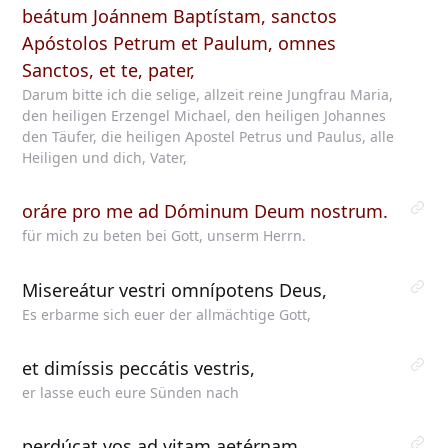
beátum Joánnem Baptístam, sanctos
Apóstolos Petrum et Paulum, omnes
Sanctos, et te, pater,
Darum bitte ich die selige, allzeit reine Jungfrau Maria,
den heiligen Erzengel Michael, den heiligen Johannes
den Täufer, die heiligen Apostel Petrus und Paulus, alle
Heiligen und dich, Vater,
oráre pro me ad Dóminum Deum nostrum.
für mich zu beten bei Gott, unserm Herrn.
Misereátur vestri omnípotens Deus,
Es erbarme sich euer der allmächtige Gott,
et dimíssis peccátis vestris,
er lasse euch eure Sünden nach
perdúcat vos ad vitam aetérnam.