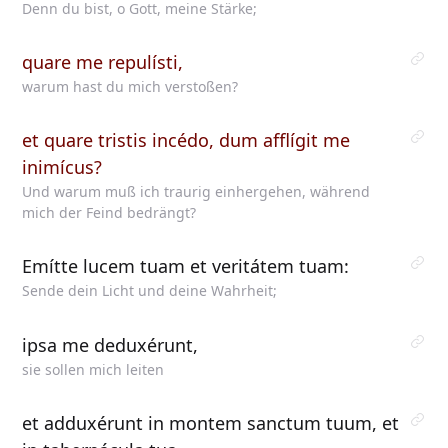
Denn du bist, o Gott, meine Stärke;
quare me repulísti,
warum hast du mich verstoßen?
et quare tristis incédo, dum afflígit me
inimícus?
Und warum muß ich traurig einhergehen, während
mich der Feind bedrängt?
Emítte lucem tuam et veritátem tuam:
Sende dein Licht und deine Wahrheit;
ipsa me deduxérunt,
sie sollen mich leiten
et adduxérunt in montem sanctum tuum, et