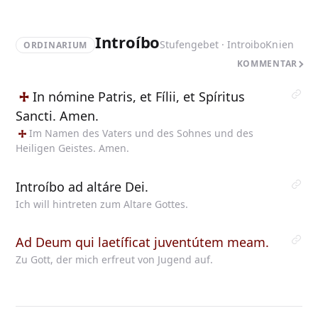
Introíbo
Stufengebet · Introibo
Knien
ORDINARIUM
KOMMENTAR
In
nómine Patris, et Fílii, et Spíritus
Sancti. Amen.
Im
Namen des Vaters und des Sohnes und des
Heiligen Geistes. Amen.
Introíbo ad altáre Dei.
Ich will hintreten zum Altare Gottes.
Ad Deum qui laetíficat juventútem meam.
Zu Gott, der mich erfreut von Jugend auf.