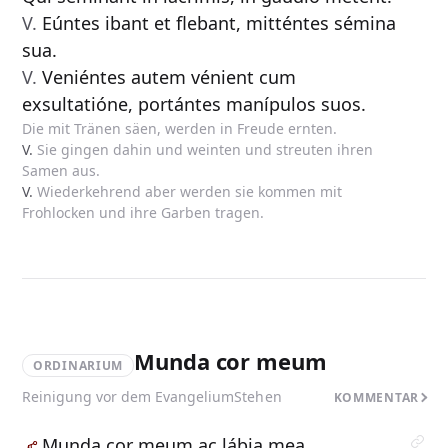
V.
Eúntes ibant et flebant, mitténtes sémina
sua.
V.
Veniéntes autem vénient cum
exsultatióne, portántes manípulos suos.
Die mit Tränen säen, werden in Freude ernten.
V.
Sie gingen dahin und weinten und streuten ihren
Samen aus.
V.
Wiederkehrend aber werden sie kommen mit
Frohlocken und ihre Garben tragen.
Munda cor meum
ORDINARIUM
Reinigung vor dem Evangelium
Stehen
KOMMENTAR
Munda
cor meum ac lábia mea,