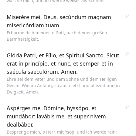
wasche mich, und ich werde weißer als Schnee.
Miserére mei, Deus, secúndum magnam
misericórdiam tuam.
Erbarme dich meiner, o Gott, nach deiner großen
Barmherzigkeit.
Glória Patri, et Fílio, et Spirítui Sancto. Sicut
erat in princípio, et nunc, et semper, et in
saécula saeculórum. Amen.
Ehre sei dem Vater und dem Sohne und dem Heiligen
Geiste. Wie im Anfang, so auch jetzt und allezeit und in
Ewigkeit. Amen.
Aspérges me, Dómine, hyssópo, et
mundábor: lavábis me, et super nivem
dealbábor.
Besprenge mich, o Herr, mit Ysop, und ich werde rein: