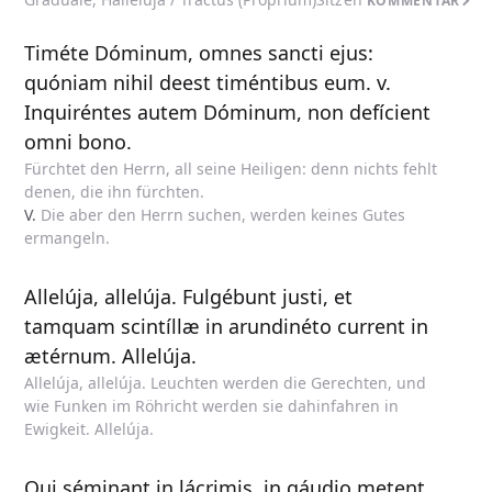
KOMMENTAR
Timéte Dóminum, omnes sancti ejus:
quóniam nihil deest timéntibus eum. v.
Inquiréntes autem Dóminum, non defícient
omni bono.
Fürchtet den Herrn, all seine Heiligen: denn nichts fehlt
denen, die ihn fürchten.
V.
Die aber den Herrn suchen, werden keines Gutes
ermangeln.
Allelúja, allelúja. Fulgébunt justi, et
tamquam scintíllæ in arundinéto current in
ætérnum. Allelúja.
Allelúja, allelúja. Leuchten werden die Gerechten, und
wie Funken im Röhricht werden sie dahinfahren in
Ewigkeit. Allelúja.
Qui séminant in lácrimis, in gáudio metent.