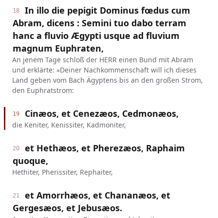
In illo die pepigit Dominus fœdus cum
18
Abram, dicens : Semini tuo dabo terram
hanc a fluvio Ægypti usque ad fluvium
magnum Euphraten,
An jenem Tage schloß der HERR einen Bund mit Abram
und erklärte: »Deiner Nachkommenschaft will ich dieses
Land geben vom Bach Ägyptens bis an den großen Strom,
den Euphratstrom:
Cinæos, et Cenezæos, Cedmonæos,
19
die Keniter, Kenissiter, Kadmoniter,
et Hethæos, et Pherezæos, Raphaim
20
quoque,
Hethiter, Pherissiter, Rephaiter,
et Amorrhæos, et Chananæos, et
21
Gergesæos, et Jebusæos.