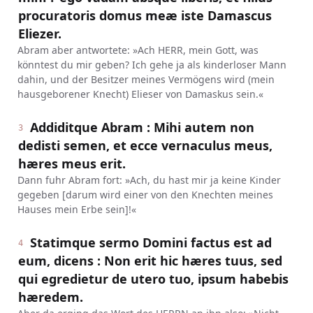
procuratoris domus meæ iste Damascus
Eliezer.
Abram aber antwortete: »Ach HERR, mein Gott, was
könntest du mir geben? Ich gehe ja als kinderloser Mann
dahin, und der Besitzer meines Vermögens wird (mein
hausgeborener Knecht) Elieser von Damaskus sein.«
Addiditque Abram : Mihi autem non
3
dedisti semen, et ecce vernaculus meus,
hæres meus erit.
Dann fuhr Abram fort: »Ach, du hast mir ja keine Kinder
gegeben [darum wird einer von den Knechten meines
Hauses mein Erbe sein]!«
Statimque sermo Domini factus est ad
4
eum, dicens : Non erit hic hæres tuus, sed
qui egredietur de utero tuo, ipsum habebis
hæredem.