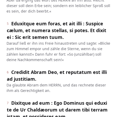
Aber da erging das Wort des HERRN an ihn also: »Nicht
dieser soll dein Erbe sein; sondern ein leiblicher Sproß soll
es sein, der dich beerbt.«
Eduxitque eum foras, et ait illi : Suspice
5
cælum, et numera stellas, si potes. Et dixit
ei : Sic erit semen tuum.
Darauf ließ er ihn ins Freie hinaustreten und sagte: »Blicke
zum Himmel empor und zähle die Sterne, wenn du sie
zählen kannst!« Dann fuhr er fort: »So (unzählbar) soll
deine Nachkommenschaft sein!«
Credidit Abram Deo, et reputatum est illi
6
ad justitiam.
Da glaubte Abram dem HERRN, und das rechnete dieser
ihm als Gerechtigkeit an.
Dixitque ad eum : Ego Dominus qui eduxi
7
te de Ur Chaldæorum ut darem tibi terram
istam, et possideres eam.