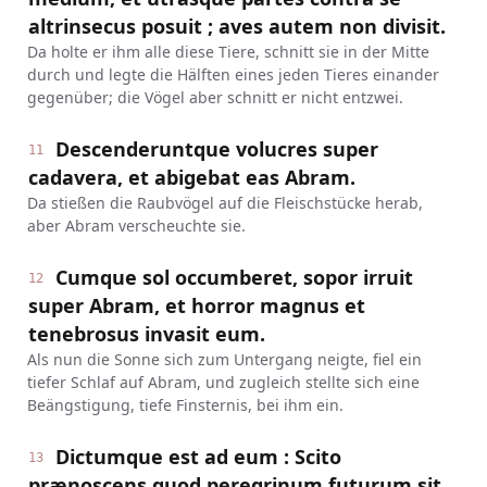
altrinsecus posuit ; aves autem non divisit.
Da holte er ihm alle diese Tiere, schnitt sie in der Mitte
durch und legte die Hälften eines jeden Tieres einander
gegenüber; die Vögel aber schnitt er nicht entzwei.
Descenderuntque volucres super
11
cadavera, et abigebat eas Abram.
Da stießen die Raubvögel auf die Fleischstücke herab,
aber Abram verscheuchte sie.
Cumque sol occumberet, sopor irruit
12
super Abram, et horror magnus et
tenebrosus invasit eum.
Als nun die Sonne sich zum Untergang neigte, fiel ein
tiefer Schlaf auf Abram, und zugleich stellte sich eine
Beängstigung, tiefe Finsternis, bei ihm ein.
Dictumque est ad eum : Scito
13
prænoscens quod peregrinum futurum sit