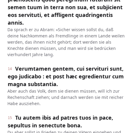
semen tuum in terra non sua, et subjicient
eos servituti, et affligent quadringentis
annis.
Da sprach er zu Abram: »Sicher wissen sollst du, daß
deine Nachkommen als Fremdlinge in einem Lande weilen
werden, das ihnen nicht gehört; dort werden sie als
Knechte dienen müssen, und man wird sie bedrücken
vierhundert Jahre lang.
Verumtamen gentem, cui servituri sunt,
14
ego judicabo : et post hæc egredientur cum
magna substantia.
Aber auch das Volk, dem sie dienen müssen, will ich zur
Rechenschaft ziehen; und darnach werden sie mit reicher
Habe ausziehen.
Tu autem ibis ad patres tuos in pace,
15
sepultus in senectute bona.
Du aber sollst in Frieden zu deinen Vätern eingehen und