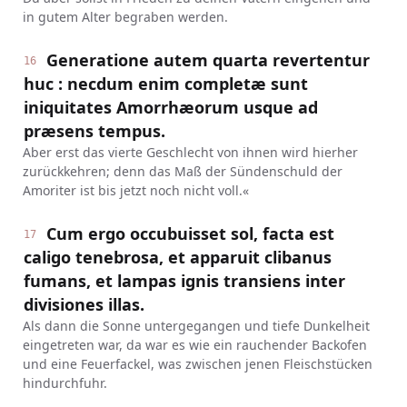
in gutem Alter begraben werden.
Generatione autem quarta revertentur
16
huc : necdum enim completæ sunt
iniquitates Amorrhæorum usque ad
præsens tempus.
Aber erst das vierte Geschlecht von ihnen wird hierher
zurückkehren; denn das Maß der Sündenschuld der
Amoriter ist bis jetzt noch nicht voll.«
Cum ergo occubuisset sol, facta est
17
caligo tenebrosa, et apparuit clibanus
fumans, et lampas ignis transiens inter
divisiones illas.
Als dann die Sonne untergegangen und tiefe Dunkelheit
eingetreten war, da war es wie ein rauchender Backofen
und eine Feuerfackel, was zwischen jenen Fleischstücken
hindurchfuhr.