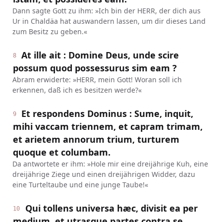
Dann sagte Gott zu ihm: »Ich bin der HERR, der dich aus
Ur in Chaldäa hat auswandern lassen, um dir dieses Land
zum Besitz zu geben.«
At ille ait : Domine Deus, unde scire
8
possum quod possessurus sim eam ?
Abram erwiderte: »HERR, mein Gott! Woran soll ich
erkennen, daß ich es besitzen werde?«
Et respondens Dominus : Sume, inquit,
9
mihi vaccam triennem, et capram trimam,
et arietem annorum trium, turturem
quoque et columbam.
Da antwortete er ihm: »Hole mir eine dreijährige Kuh, eine
dreijährige Ziege und einen dreijährigen Widder, dazu
eine Turteltaube und eine junge Taube!«
Qui tollens universa hæc, divisit ea per
10
medium, et utrasque partes contra se