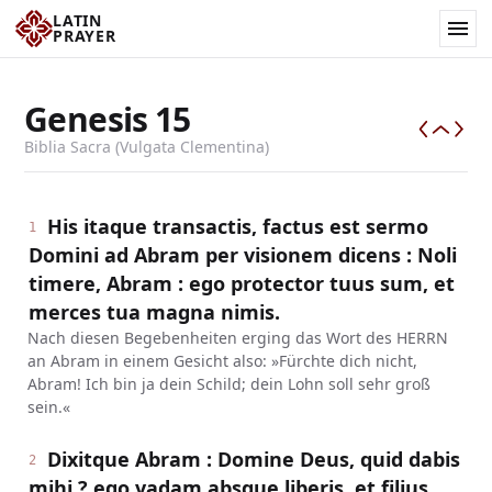
LATIN
PRAYER
Genesis
15
Biblia Sacra (Vulgata Clementina)
His itaque transactis, factus est sermo
1
Domini ad Abram per visionem dicens : Noli
timere, Abram : ego protector tuus sum, et
merces tua magna nimis.
Nach diesen Begebenheiten erging das Wort des HERRN
an Abram in einem Gesicht also: »Fürchte dich nicht,
Abram! Ich bin ja dein Schild; dein Lohn soll sehr groß
sein.«
Dixitque Abram : Domine Deus, quid dabis
2
mihi ? ego vadam absque liberis, et filius