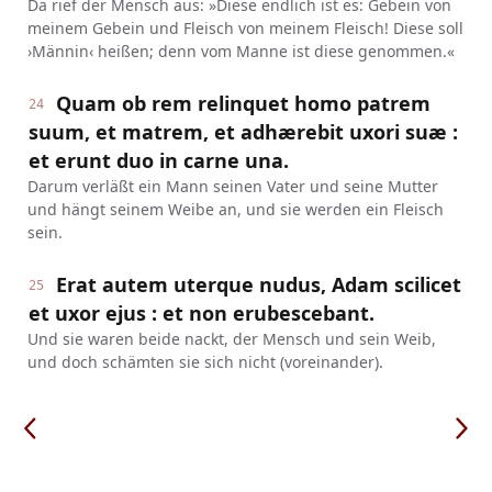
Da rief der Mensch aus: »Diese endlich ist es: Gebein von
meinem Gebein und Fleisch von meinem Fleisch! Diese soll
›Männin‹ heißen; denn vom Manne ist diese genommen.«
Quam ob rem relinquet homo patrem
24
suum, et matrem, et adhærebit uxori suæ :
et erunt duo in carne una.
Darum verläßt ein Mann seinen Vater und seine Mutter
und hängt seinem Weibe an, und sie werden ein Fleisch
sein.
Erat autem uterque nudus, Adam scilicet
25
et uxor ejus : et non erubescebant.
Und sie waren beide nackt, der Mensch und sein Weib,
und doch schämten sie sich nicht (voreinander).