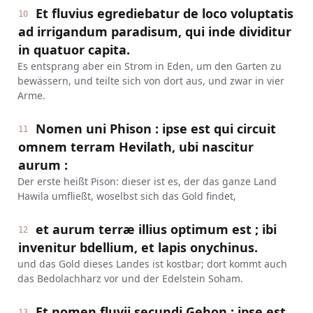
Et fluvius egrediebatur de loco voluptatis
10
ad irrigandum paradisum, qui inde dividitur
in quatuor capita.
Es entsprang aber ein Strom in Eden, um den Garten zu
bewässern, und teilte sich von dort aus, und zwar in vier
Arme.
Nomen uni Phison : ipse est qui circuit
11
omnem terram Hevilath, ubi nascitur
aurum :
Der erste heißt Pison: dieser ist es, der das ganze Land
Hawila umfließt, woselbst sich das Gold findet,
et aurum terræ illius optimum est ; ibi
12
invenitur bdellium, et lapis onychinus.
und das Gold dieses Landes ist kostbar; dort kommt auch
das Bedolachharz vor und der Edelstein Soham.
Et nomen fluvii secundi Gehon ; ipse est
13