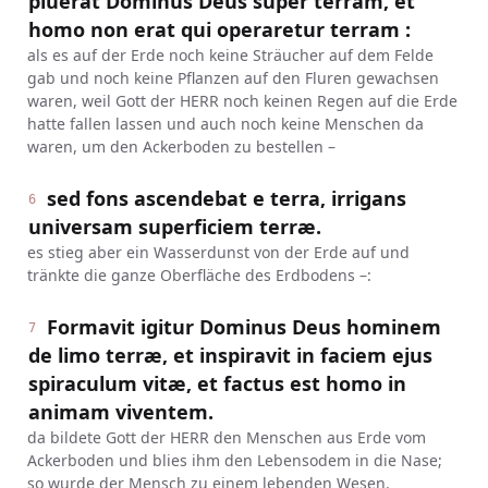
pluerat Dominus Deus super terram, et
homo non erat qui operaretur terram :
als es auf der Erde noch keine Sträucher auf dem Felde
gab und noch keine Pflanzen auf den Fluren gewachsen
waren, weil Gott der HERR noch keinen Regen auf die Erde
hatte fallen lassen und auch noch keine Menschen da
waren, um den Ackerboden zu bestellen –
sed fons ascendebat e terra, irrigans
6
universam superficiem terræ.
es stieg aber ein Wasserdunst von der Erde auf und
tränkte die ganze Oberfläche des Erdbodens –:
Formavit igitur Dominus Deus hominem
7
de limo terræ, et inspiravit in faciem ejus
spiraculum vitæ, et factus est homo in
animam viventem.
da bildete Gott der HERR den Menschen aus Erde vom
Ackerboden und blies ihm den Lebensodem in die Nase;
so wurde der Mensch zu einem lebenden Wesen.