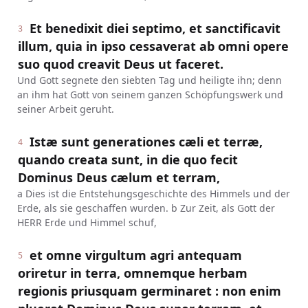
Et benedixit diei septimo, et sanctificavit
3
illum, quia in ipso cessaverat ab omni opere
suo quod creavit Deus ut faceret.
Und Gott segnete den siebten Tag und heiligte ihn; denn
an ihm hat Gott von seinem ganzen Schöpfungswerk und
seiner Arbeit geruht.
Istæ sunt generationes cæli et terræ,
4
quando creata sunt, in die quo fecit
Dominus Deus cælum et terram,
a Dies ist die Entstehungsgeschichte des Himmels und der
Erde, als sie geschaffen wurden. b Zur Zeit, als Gott der
HERR Erde und Himmel schuf,
et omne virgultum agri antequam
5
oriretur in terra, omnemque herbam
regionis priusquam germinaret : non enim