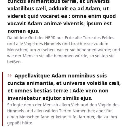
cunctis animantibus terræ, et universis
volatilibus cæli, adduxit ea ad Adam, ut
videret quid vocaret ea : omne enim quod
vocavit Adam animæ viventis, ipsum est
nomen ejus.
Da bildete Gott der HERR aus Erde alle Tiere des Feldes
und alle Vögel des Himmels und brachte sie zu dem
Menschen, um zu sehen, wie er sie benennen würde; und
wie der Mensch sie alle benennen würde, so sollten sie
heißen.
Appellavitque Adam nominibus suis
20
cuncta animantia, et universa volatilia cæli,
et omnes bestias terræ : Adæ vero non
inveniebatur adjutor similis ejus.
So legte denn der Mensch allem Vieh und den Vögeln des
Himmels und allen wilden Tieren Namen bei; aber für
einen Menschen fand er keine Hilfe darunter, die zu ihm
gepaßt hätte.