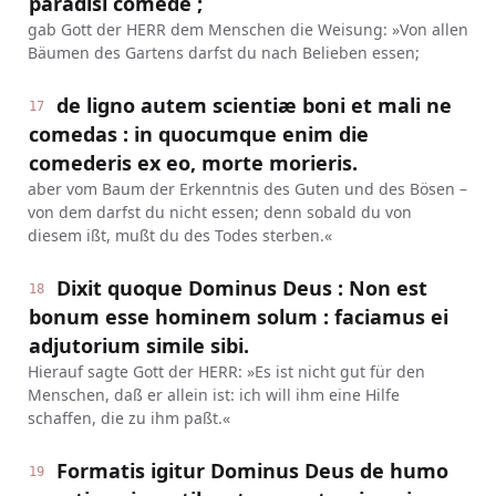
paradisi comede ;
gab Gott der HERR dem Menschen die Weisung: »Von allen
Bäumen des Gartens darfst du nach Belieben essen;
de ligno autem scientiæ boni et mali ne
17
comedas : in quocumque enim die
comederis ex eo, morte morieris.
aber vom Baum der Erkenntnis des Guten und des Bösen –
von dem darfst du nicht essen; denn sobald du von
diesem ißt, mußt du des Todes sterben.«
Dixit quoque Dominus Deus : Non est
18
bonum esse hominem solum : faciamus ei
adjutorium simile sibi.
Hierauf sagte Gott der HERR: »Es ist nicht gut für den
Menschen, daß er allein ist: ich will ihm eine Hilfe
schaffen, die zu ihm paßt.«
Formatis igitur Dominus Deus de humo
19