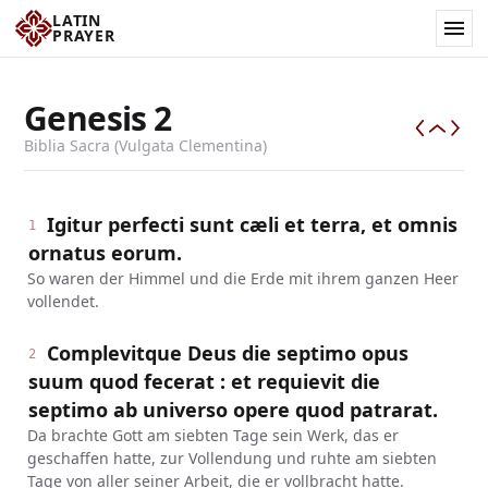
LATIN
PRAYER
Genesis
2
Biblia Sacra (Vulgata Clementina)
Igitur perfecti sunt cæli et terra, et omnis
1
ornatus eorum.
So waren der Himmel und die Erde mit ihrem ganzen Heer
vollendet.
Complevitque Deus die septimo opus
2
suum quod fecerat : et requievit die
septimo ab universo opere quod patrarat.
Da brachte Gott am siebten Tage sein Werk, das er
geschaffen hatte, zur Vollendung und ruhte am siebten
Tage von aller seiner Arbeit, die er vollbracht hatte.