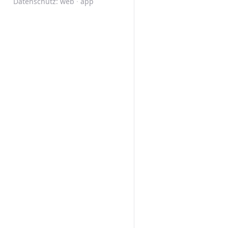
Datenschutz:
web
·
app