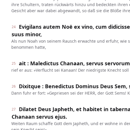
ihre Schultern, traten rückwärts hinzu und bedeckten ihren 
Gesicht aber war dabei abgewandt, so daß sie die Blöße ihre
Evigilans autem Noë ex vino, cum didicisset
24
suus minor,
Als nun Noah von seinem Rausch erwachte und erfuhr, wie s
benommen hatte,
ait : Maledictus Chanaan, servus servorum e
25
rief er aus: »Verflucht sei Kanaan! Der niedrigste Knecht sol
Dixitque : Benedictus Dominus Deus Sem, s
26
Dann fuhr er fort: »Gepriesen sei der HERR, der Gott Sems! K
Dilatet Deus Japheth, et habitet in tabern
27
Chanaan servus ejus.
Weiten Raum schaffe Gott dem Japheth, und er wohne in den
sein Knecht sein!«