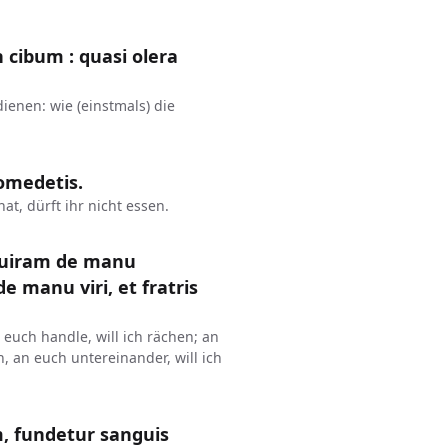
n cibum : quasi olera
dienen: wie (einstmals) die
omedetis.
at, dürft ihr nicht essen.
uiram de manu
 manu viri, et fratris
euch handle, will ich rächen; an
 an euch untereinander, will ich
 fundetur sanguis