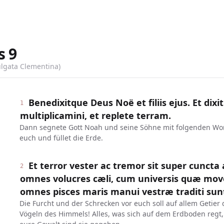
s
9
ulgata Clementina)
Benedixitque Deus Noë et filiis ejus. Et dixit
1
multiplicamini, et replete terram.
Dann segnete Gott Noah und seine Söhne mit folgenden Wor
euch und füllet die Erde.
Et terror vester ac tremor sit super cuncta
2
omnes volucres cæli, cum universis quæ mov
omnes pisces maris manui vestræ traditi sun
Die Furcht und der Schrecken vor euch soll auf allem Getier 
Vögeln des Himmels! Alles, was sich auf dem Erdboden regt, 