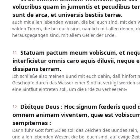
volucribus quam in jumentis et pecudibus te
sunt de arca, et universis bestiis terræ.
auch mit allen lebenden Wesen, die bei euch sind, mit den
wilden Tieren, die bei euch sind, nämlich mit allen denen, d
herausgegangen sind, mit allem Getier der Erde.
Statuam pactum meum vobiscum, et neq
11
interficietur omnis caro aquis diluvii, neque 
dissipans terram.
Ich schließe also meinen Bund mit euch dahin, daß hinfort 
Geschöpfe durch das Wasser einer Sintflut vertilgt werden 
eine Sintflut eintreten soll, um die Erde zu verheeren!«
Dixitque Deus : Hoc signum fœderis quod d
12
omnem animam viventem, quæ est vobiscum 
sempiternas :
Dann fuhr Gott fort: »Dies soll das Zeichen des Bundes sein
und allen lebenden Wesen, die bei euch sind, auf ewige Zeit