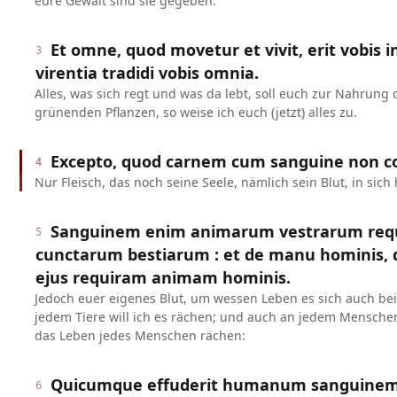
eure Gewalt sind sie gegeben.
Et omne, quod movetur et vivit, erit vobis i
3
virentia tradidi vobis omnia.
Alles, was sich regt und was da lebt, soll euch zur Nahrung 
grünenden Pflanzen, so weise ich euch (jetzt) alles zu.
Excepto, quod carnem cum sanguine non c
4
Nur Fleisch, das noch seine Seele, nämlich sein Blut, in sich h
Sanguinem enim animarum vestrarum req
5
cunctarum bestiarum : et de manu hominis, de
ejus requiram animam hominis.
Jedoch euer eigenes Blut, um wessen Leben es sich auch bei 
jedem Tiere will ich es rächen; und auch an jedem Menschen,
das Leben jedes Menschen rächen:
Quicumque effuderit humanum sanguinem,
6