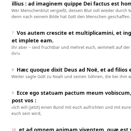
illius : ad imaginem quippe Dei factus est ho
Wer Menschenblut vergießt, dessen Blut soll wieder durch
denn nach seinem Bilde hat Gott den Menschen geschaffen.
Vos autem crescite et multiplicamini, et in
7
et implete eam.
Ihr aber – seid fruchtbar und mehret euch, wimmelt auf der
ihr!«
Hæc quoque dixit Deus ad Noë, et ad filios 
8
Weiter sagte Gott zu Noah und seinen Söhnen, die bei ihm w
Ecce ego statuam pactum meum vobiscum,
9
post vos :
»Ich will (jetzt) einen Bund mit euch aufrichten und mit e
euch sein wird,
et ad omnem animam viventem, quæ est v
10