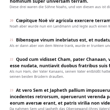
hominum super universam terram.
Diese drei waren die Söhne Noahs, und von diesen aus ist d
Cœpitque Noë vir agricola exercere terram
20
Noah aber wurde nun ein Landmann und legte auch einen 
Bibensque vinum inebriatus est, et nudatu
21
Als er dann aber von dem Weine trank, wurde er trunken und
Quod cum vidisset Cham, pater Chanaan, ve
22
esse nudata, nuntiavit duobus fratribus suis 
Als nun Ham, der Vater Kanaans, seinen Vater entblößt hatte
seinen beiden Brüdern draußen.
At vero Sem et Japheth pallium imposueru
23
incedentes retrorsum, operuerunt verenda pat
eorum aversæ erant, et patris virilia non vid
Da nahmen Sem und Japheth das Obergewand (ihres Vaters)