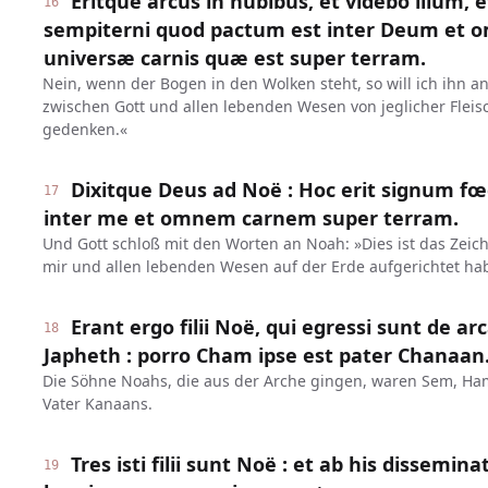
Eritque arcus in nubibus, et videbo illum, 
16
sempiterni quod pactum est inter Deum et
universæ carnis quæ est super terram.
Nein, wenn der Bogen in den Wolken steht, so will ich ihn
zwischen Gott und allen lebenden Wesen von jeglicher Fleisch
gedenken.«
Dixitque Deus ad Noë : Hoc erit signum fœd
17
inter me et omnem carnem super terram.
Und Gott schloß mit den Worten an Noah: »Dies ist das Zeic
mir und allen lebenden Wesen auf der Erde aufgerichtet ha
Erant ergo filii Noë, qui egressi sunt de a
18
Japheth : porro Cham ipse est pater Chanaan
Die Söhne Noahs, die aus der Arche gingen, waren Sem, Ham
Vater Kanaans.
Tres isti filii sunt Noë : et ab his dissem
19