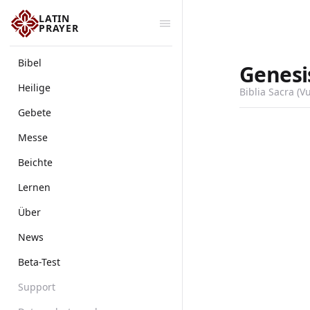
LATIN
PRAYER
Bibel
Genesi
Heilige
Biblia Sacra (V
Gebete
Messe
Beichte
Lernen
Über
News
Beta-Test
Support