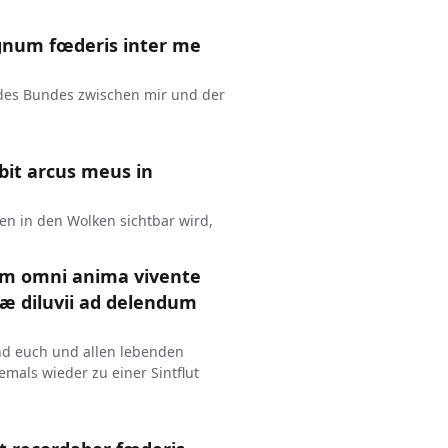
gnum fœderis inter me
n des Bundes zwischen mir und der
it arcus meus in
n in den Wolken sichtbar wird,
um omni anima vivente
æ diluvii ad delendum
nd euch und allen lebenden
emals wieder zu einer Sintflut