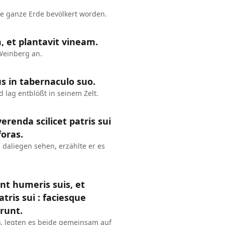
ie ganze Erde bevölkert worden.
, et plantavit vineam.
Weinberg an.
s in tabernaculo suo.
 lag entblößt in seinem Zelt.
renda scilicet patris sui
foras.
 daliegen sehen, erzählte er es
nt humeris suis, et
ris sui : faciesque
erunt.
, legten es beide gemeinsam auf