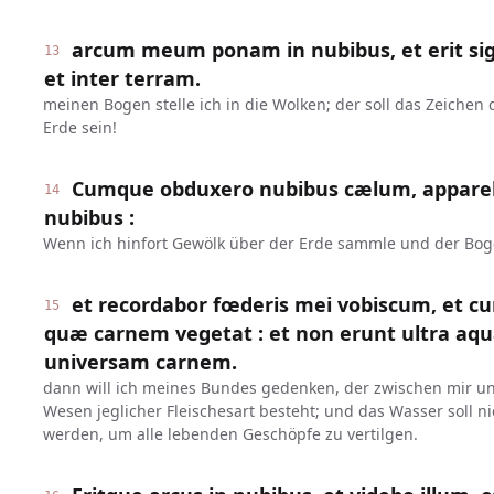
arcum meum ponam in nubibus, et erit si
13
et inter terram.
meinen Bogen stelle ich in die Wolken; der soll das Zeiche
Erde sein!
Cumque obduxero nubibus cælum, appareb
14
nubibus :
Wenn ich hinfort Gewölk über der Erde sammle und der Boge
et recordabor fœderis mei vobiscum, et c
15
quæ carnem vegetat : et non erunt ultra aqu
universam carnem.
dann will ich meines Bundes gedenken, der zwischen mir u
Wesen jeglicher Fleischesart besteht; und das Wasser soll ni
werden, um alle lebenden Geschöpfe zu vertilgen.