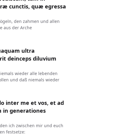
rræ cunctis, quæ egressa
 Vögeln, den zahmen und allen
ie aus der Arche
uaquam ultra
erit deinceps diluvium
niemals wieder alle lebenden
sollen und daß niemals wieder
o inter me et vos, et ad
in generationes
, den ich zwischen mir und euch
en festsetze: