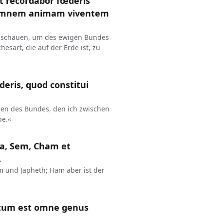
et recordabor fœderis
 omnem animam viventem
 anschauen, um des ewigen Bundes
esart, die auf der Erde ist, zu
eris, quod constitui
hen des Bundes, den ich zwischen
be.«
rca, Sem, Cham et
.
 und Japheth; Ham aber ist der
inatum est omne genus