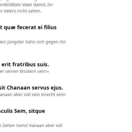
entblößten Vater damit; ihr
s Vaters nicht sahen.
 quæ fecerat ei filius
ein jüngster Sohn sich gegen ihn
rit fratribus suis.
l er seinen Brüdern sein!«
it Chanaan servus ejus.
anaan aber soll sein Knecht sein!
aculis Sem, sitque
 Zelten Sems! Kanaan aber soll