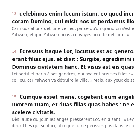
delebimus enim locum istum, eo quod inc
13
coram Domino, qui misit nos ut perdamus illo
Car nous allons détruire ce lieu, parce qu’un grand cri s’est
Yahweh, et que Yahweh nous a envoyés pour le détruire. »
Egressus itaque Lot, locutus est ad genero
14
erant filias ejus, et dixit : Surgite, egredimini 
Dominus civitatem hanc. Et visus est eis quasi
Lot sortit et parla à ses gendres, qui avaient pris ses filles : «
ce lieu, car Yahweh va détruire la ville. » Mais, aux yeux de s
Cumque esset mane, cogebant eum angeli, d
15
uxorem tuam, et duas filias quas habes : ne e
scelere civitatis.
Dès l’aube du jour, les anges pressèrent Lot, en disant : « Lè
deux filles qui sont ici, afin que tu ne périsses pas dans le ch