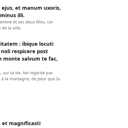
 ejus, et manum uxoris,
inus illi.
femme et ses deux filles, car
de la ville.
tatem : ibique locuti
noli respicere post
in monte salvum te fac,
oi, sur ta vie. Ne regarde pas
toi à la montagne, de peur que tu
 et magnificasti