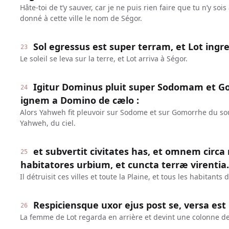
Hâte-toi de t’y sauver, car je ne puis rien faire que tu n’y sois
donné à cette ville le nom de Ségor.
Sol egressus est super terram, et Lot ingre
23
Le soleil se leva sur la terre, et Lot arriva à Ségor.
Igitur Dominus pluit super Sodomam et 
24
ignem a Domino de cælo :
Alors Yahweh fit pleuvoir sur Sodome et sur Gomorrhe du sou
Yahweh, du ciel.
et subvertit civitates has, et omnem circa
25
habitatores urbium, et cuncta terræ virentia.
Il détruisit ces villes et toute la Plaine, et tous les habitants d
Respiciensque uxor ejus post se, versa est 
26
La femme de Lot regarda en arrière et devint une colonne de