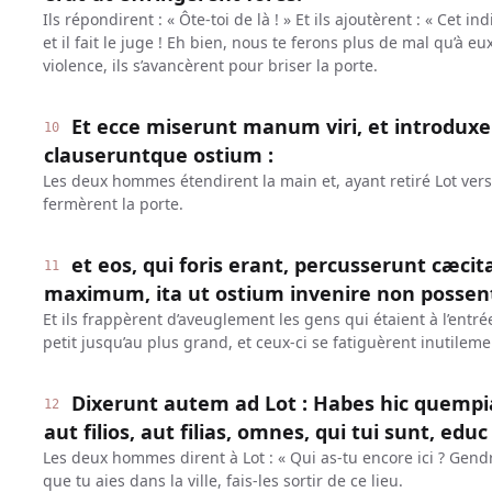
Ils répondirent : « Ôte-toi de là ! » Et ils ajoutèrent : « Cet 
et il fait le juge ! Eh bien, nous te ferons plus de mal qu’à eu
violence, ils s’avancèrent pour briser la porte.
Et ecce miserunt manum viri, et introduxe
10
clauseruntque ostium :
Les deux hommes étendirent la main et, ayant retiré Lot vers
fermèrent la porte.
et eos, qui foris erant, percusserunt cæci
11
maximum, ita ut ostium invenire non possen
Et ils frappèrent d’aveuglement les gens qui étaient à l’entré
petit jusqu’au plus grand, et ceux-ci se fatiguèrent inutileme
Dixerunt autem ad Lot : Habes hic quem
12
aut filios, aut filias, omnes, qui tui sunt, educ
Les deux hommes dirent à Lot : « Qui as-tu encore ici ? Gendres,
que tu aies dans la ville, fais-les sortir de ce lieu.