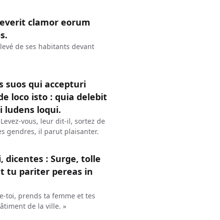
reverit clamor eorum
s.
 élevé de ses habitants devant
s suos qui accepturi
de loco isto : quia delebit
 ludens loqui.
 Levez-vous, leur dit-il, sortez de
es gendres, il parut plaisanter.
icentes : Surge, tolle
t tu pariter pereas in
ve-toi, prends ta femme et tes
âtiment de la ville. »