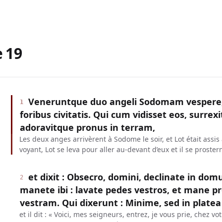
e
19
Veneruntque duo angeli Sodomam vespere, 
1
foribus civitatis. Qui cum vidisset eos, surrexit
adoravitque pronus in terram,
Les deux anges arrivèrent à Sodome le soir, et Lot était assis
voyant, Lot se leva pour aller au-devant d’eux et il se proster
et dixit : Obsecro, domini, declinate in dom
2
manete ibi : lavate pedes vestros, et mane pr
vestram. Qui dixerunt : Minime, sed in plat
et il dit : « Voici, mes seigneurs, entrez, je vous prie, chez vo