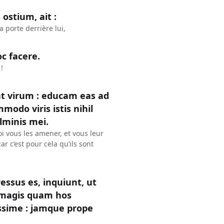
ostium, ait :
a porte derrière lui,
c facere.
!
t virum : educam eas ad
modo viris istis nihil
lminis mei.
oi vous les amener, et vous leur
ar c’est pour cela qu’ils sont
gressus es, inquiunt, ut
m magis quam hos
ssime : jamque prope