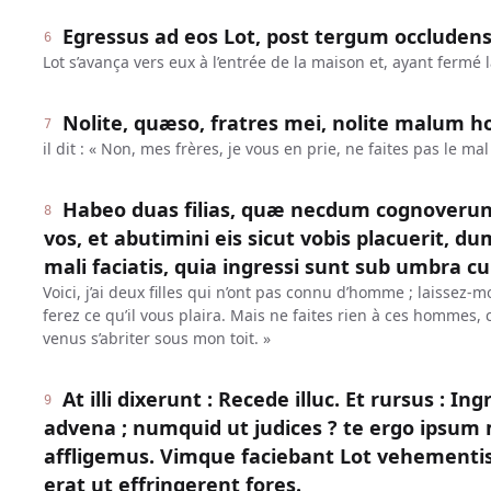
Egressus ad eos Lot, post tergum occludens 
6
Lot s’avança vers eux à l’entrée de la maison et, ayant fermé l
Nolite, quæso, fratres mei, nolite malum ho
7
il dit : « Non, mes frères, je vous en prie, ne faites pas le mal 
Habeo duas filias, quæ necdum cognoverun
8
vos, et abutimini eis sicut vobis placuerit, dum
mali faciatis, quia ingressi sunt sub umbra cu
Voici, j’ai deux filles qui n’ont pas connu d’homme ; laissez-m
ferez ce qu’il vous plaira. Mais ne faites rien à ces hommes, c
venus s’abriter sous mon toit. »
At illi dixerunt : Recede illuc. Et rursus : In
9
advena ; numquid ut judices ? te ergo ipsu
affligemus. Vimque faciebant Lot vehementi
erat ut effringerent fores.