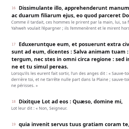
Dissimulante illo, apprehenderunt manum
16
ac duarum filiarum ejus, eo quod parceret Dom
Comme il tardait, ces hommes le prirent par la main, lui, sa 
Yahweh voulait l’épargner ; ils l’emmenèrent et le mirent hors 
Eduxeruntque eum, et posuerunt extra civi
17
sunt ad eum, dicentes : Salva animam tuam : 
tergum, nec stes in omni circa regione : sed 
ne et tu simul pereas.
Lorsqu’ils les eurent fait sortir, l’un des anges dit : « Sauve-t
derrière toi, et ne t’arrête nulle part dans la Plaine ; sauve-
ne périsses. »
Dixitque Lot ad eos : Quæso, domine mi,
18
Lot leur dit : « Non, Seigneur.
quia invenit servus tuus gratiam coram te,
19