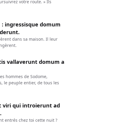
rsuivrez votre route. » Ils
m : ingressisque domum
ederunt.
trèrent dans sa maison. Il leur
angèrent.
atis vallaverunt domum a
e, les hommes de Sodome,
, le peuple entier, de tous les
 viri qui introierunt ad
.
t entrés chez toi cette nuit ?