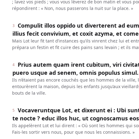
; lavez vos pieds ; vous vous lèverez de bon matin et vous pou
répondirent : « Non, nous passerons la nuit sur la place. »
Compulit illos oppido ut diverterent ad eu
3
illius fecit convivium, et coxit azyma, et com
Mais Lot leur fit tant d’instances qu’ils vinrent chez lui et en
prépara un festin et fit cuire des pains sans levain ; et ils m
Prius autem quam irent cubitum, viri civit
4
puero usque ad senem, omnis populus simul.
Ils n’étaient pas encore couchés que les hommes de la vill
entourèrent la maison, depuis les enfants jusqu’aux vieillards
bouts de la ville.
Vocaveruntque Lot, et dixerunt ei : Ubi sunt
5
te nocte ? educ illos huc, ut cognoscamus eos
Ils appelèrent Lot et lui dirent : « Où sont les hommes qui son
Fais-les sortir vers nous, pour que nous les connaissions. »