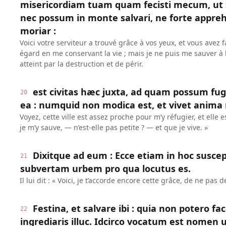
misericordiam tuam quam fecisti mecum, u
nec possum in monte salvari, ne forte appr
moriar :
Voici votre serviteur a trouvé grâce à vos yeux, et vous avez
égard en me conservant la vie ; mais je ne puis me sauver à 
atteint par la destruction et de périr.
est civitas hæc juxta, ad quam possum fuge
20
ea : numquid non modica est, et vivet anima
Voyez, cette ville est assez proche pour m’y réfugier, et elle
je m’y sauve, — n’est-elle pas petite ? — et que je vive. »
Dixitque ad eum : Ecce etiam in hoc suscep
21
subvertam urbem pro qua locutus es.
Il lui dit : « Voici, je t’accorde encore cette grâce, de ne pas d
Festina, et salvare ibi : quia non potero 
22
ingrediaris illuc. Idcirco vocatum est nomen ur