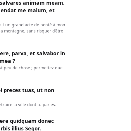
t salvares animam meam,
ehendat me malum, et
 fait un grand acte de bonté à mon
la montagne, sans risquer d’être
re, parva, et salvabor in
 mea ?
 est peu de chose ; permettez que
i preces tuas, ut non
étruire la ville dont tu parles.
facere quidquam donec
bis illius Segor.