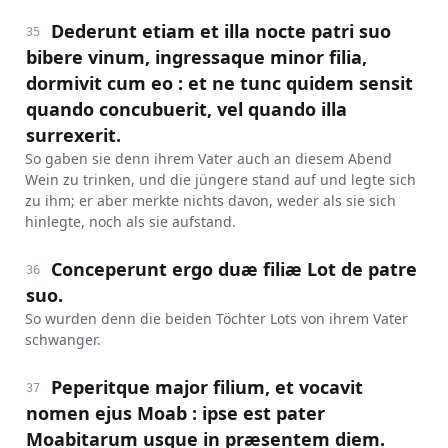
Dederunt etiam et illa nocte patri suo
35
bibere vinum, ingressaque minor filia,
dormivit cum eo : et ne tunc quidem sensit
quando concubuerit, vel quando illa
surrexerit.
So gaben sie denn ihrem Vater auch an diesem Abend
Wein zu trinken, und die jüngere stand auf und legte sich
zu ihm; er aber merkte nichts davon, weder als sie sich
hinlegte, noch als sie aufstand.
Conceperunt ergo duæ filiæ Lot de patre
36
suo.
So wurden denn die beiden Töchter Lots von ihrem Vater
schwanger.
Peperitque major filium, et vocavit
37
nomen ejus Moab : ipse est pater
Moabitarum usque in præsentem diem.