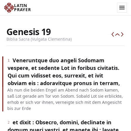
LATIN
PRAYER
Genesis
19
Biblia Sacra (Vulgata Clementina)
Veneruntque duo angeli Sodomam
1
vespere, et sedente Lot in foribus civitatis.
Qui cum vidisset eos, surrexit, et ivit
obviam eis : adoravitque pronus in terram,
Als nun die beiden Engel am Abend nach Sodom kamen,
saß Lot gerade am Tor von Sodom. Sobald Lot sie erblickte,
erhob er sich vor ihnen, verneigte sich mit dem Angesicht
bis zur Erde
et dixit : Obsecro, domini, declinate in
2
domum pueri vestri, et manete ibi : lavate