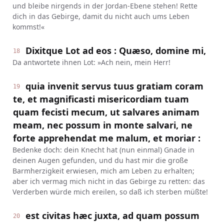
und bleibe nirgends in der Jordan-Ebene stehen! Rette
dich in das Gebirge, damit du nicht auch ums Leben
kommst!«
Dixitque Lot ad eos : Quæso, domine mi,
18
Da antwortete ihnen Lot: »Ach nein, mein Herr!
quia invenit servus tuus gratiam coram
19
te, et magnificasti misericordiam tuam
quam fecisti mecum, ut salvares animam
meam, nec possum in monte salvari, ne
forte apprehendat me malum, et moriar :
Bedenke doch: dein Knecht hat (nun einmal) Gnade in
deinen Augen gefunden, und du hast mir die große
Barmherzigkeit erwiesen, mich am Leben zu erhalten;
aber ich vermag mich nicht in das Gebirge zu retten: das
Verderben würde mich ereilen, so daß ich sterben müßte!
est civitas hæc juxta, ad quam possum
20