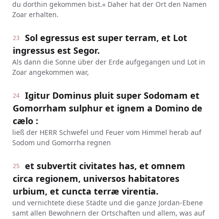
du dorthin gekommen bist.« Daher hat der Ort den Namen
Zoar erhalten.
Sol egressus est super terram, et Lot
23
ingressus est Segor.
Als dann die Sonne über der Erde aufgegangen und Lot in
Zoar angekommen war,
Igitur Dominus pluit super Sodomam et
24
Gomorrham sulphur et ignem a Domino de
cælo :
ließ der HERR Schwefel und Feuer vom Himmel herab auf
Sodom und Gomorrha regnen
et subvertit civitates has, et omnem
25
circa regionem, universos habitatores
urbium, et cuncta terræ virentia.
und vernichtete diese Städte und die ganze Jordan-Ebene
samt allen Bewohnern der Ortschaften und allem, was auf