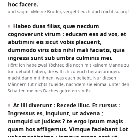
hoc facere.
und sagte: »Meine Brüder, vergeht euch doch nicht so arg!
Habeo duas filias, quæ necdum
8
cognoverunt virum : educam eas ad vos, et
abutimini eis sicut vobis placuerit,
dummodo viris istis nihil mali faciatis, quia
ingressi sunt sub umbra culminis mei.
Hört: ich habe zwei Töchter, die noch mit keinem Manne zu
tun gehabt haben; die will ich zu euch herausbringen:
macht dann mit ihnen, was euch beliebt. Nur diesen
Männern tut nichts zuleide, nachdem sie einmal unter den
Schatten meines Daches getreten sind!«
At illi dixerunt : Recede illuc. Et rursus :
9
Ingressus es, inquiunt, ut advena ;
numquid ut judices ? te ergo ipsum magis
quam hos affligemus. Vimque faciebant Lot