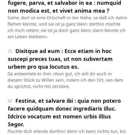
fugere, parva, et salvabor in ea : numquid
non modica est, et vivet anima mea ?
Siehe, dort ist eine Ortschaft in der Nähe, so daß ich dahin
fliehen könnte, und sie ist ja ganz klein: dorthin möchte
ich mich retten; sie ist ja doch ganz klein; dann könnte ich
am Leben bleiben!«
Dixitque ad eum : Ecce etiam in hoc
21
suscepi preces tuas, ut non subvertam
urbem pro qua locutus es.
Da antwortete er ihm: »Nun gut, ich will dir auch in
diesem Stück zu Willen sein, indem ich den Ort, von dem
du sprichst, nicht mit zerstöre.
Festina, et salvare ibi : quia non potero
22
facere quidquam donec ingrediaris illuc.
Idcirco vocatum est nomen urbis illius
Segor.
Flüchte dich eilends dorthin! denn ich kann nichts tun, bis