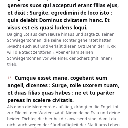
generos suos qui accepturi erant filias ejus,
et dixit : Surgite, egredimini de loco isto :
quia delebit Dominus civitatem hanc. Et
visus est eis quasi ludens loqui.
Da ging Lot aus dem Hause hinaus und sagte zu seinen
Schwiegersöhnen, die seine Töchter geheiratet hatten:
»Macht euch auf und verlaßt diesen Ort! Denn der HERR
will die Stadt zerstören.« Aber er kam seinen
Schwiegersöhnen vor wie einer, der Scherz (mit ihnen)
trieb.
Cumque esset mane, cogebant eum
15
angeli, dicentes : Surge, tolle uxorem tuam,
et duas filias quas habes : ne et tu pariter
pereas in scelere civitatis.
Als dann die Morgenröte aufstieg, drängten die Engel Lot
zur Eile mit den Worten: »Auf! Nimm deine Frau und deine
beiden Töchter, die hier bei dir anwesend sind, damit du
nicht auch wegen der Sündhaftigkeit der Stadt ums Leben