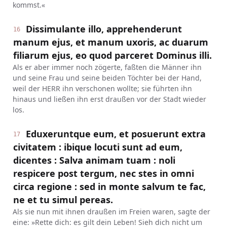
kommst.«
Dissimulante illo, apprehenderunt
16
manum ejus, et manum uxoris, ac duarum
filiarum ejus, eo quod parceret Dominus illi.
Als er aber immer noch zögerte, faßten die Männer ihn
und seine Frau und seine beiden Töchter bei der Hand,
weil der HERR ihn verschonen wollte; sie führten ihn
hinaus und ließen ihn erst draußen vor der Stadt wieder
los.
Eduxeruntque eum, et posuerunt extra
17
civitatem : ibique locuti sunt ad eum,
dicentes : Salva animam tuam : noli
respicere post tergum, nec stes in omni
circa regione : sed in monte salvum te fac,
ne et tu simul pereas.
Als sie nun mit ihnen draußen im Freien waren, sagte der
eine: »Rette dich: es gilt dein Leben! Sieh dich nicht um