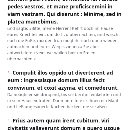
pedes vestros, et mane proficiscemini in
viam vestram. Qui dixerunt : Minime, sed in
platea manebimus.
und sagte: »Bitte, meine Herren! Kehrt doch im Hause
eures Knechtes ein, um dort zu übernachten, und wascht
euch die Füße; morgen früh mögt ihr euch dann wieder
aufmachen und eures Weges ziehen.« Sie aber
antworteten: »Nein, wir wollen hier im Freien
übernachten.«
Compulit illos oppido ut diverterent ad
3
eum : ingressisque domum illius fecit
convivium, et coxit azyma, et comederunt.
Da nötigte er sie dringend, bis sie bei ihm einkehrten und
in sein Haus eintraten. Dann bereitete er ihnen ein Mahl
und ließ ungesäuerte Kuchen backen, die sie aßen.
Prius autem quam irent cubitum, viri
4
civitatis vallaverunt domum a puero usque