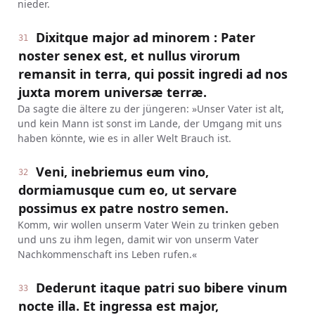
nieder.
Dixitque major ad minorem : Pater
31
noster senex est, et nullus virorum
remansit in terra, qui possit ingredi ad nos
juxta morem universæ terræ.
Da sagte die ältere zu der jüngeren: »Unser Vater ist alt,
und kein Mann ist sonst im Lande, der Umgang mit uns
haben könnte, wie es in aller Welt Brauch ist.
Veni, inebriemus eum vino,
32
dormiamusque cum eo, ut servare
possimus ex patre nostro semen.
Komm, wir wollen unserm Vater Wein zu trinken geben
und uns zu ihm legen, damit wir von unserm Vater
Nachkommenschaft ins Leben rufen.«
Dederunt itaque patri suo bibere vinum
33
nocte illa. Et ingressa est major,