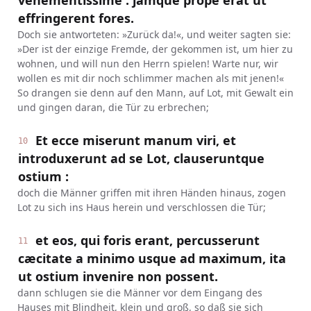
vehementissime : jamque prope erat ut
effringerent fores.
Doch sie antworteten: »Zurück da!«, und weiter sagten sie:
»Der ist der einzige Fremde, der gekommen ist, um hier zu
wohnen, und will nun den Herrn spielen! Warte nur, wir
wollen es mit dir noch schlimmer machen als mit jenen!«
So drangen sie denn auf den Mann, auf Lot, mit Gewalt ein
und gingen daran, die Tür zu erbrechen;
Et ecce miserunt manum viri, et
10
introduxerunt ad se Lot, clauseruntque
ostium :
doch die Männer griffen mit ihren Händen hinaus, zogen
Lot zu sich ins Haus herein und verschlossen die Tür;
et eos, qui foris erant, percusserunt
11
cæcitate a minimo usque ad maximum, ita
ut ostium invenire non possent.
dann schlugen sie die Männer vor dem Eingang des
Hauses mit Blindheit, klein und groß, so daß sie sich