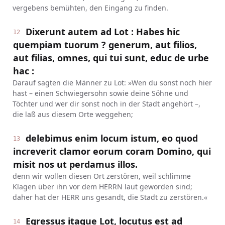
vergebens bemühten, den Eingang zu finden.
Dixerunt autem ad Lot : Habes hic
12
quempiam tuorum ? generum, aut filios,
aut filias, omnes, qui tui sunt, educ de urbe
hac :
Darauf sagten die Männer zu Lot: »Wen du sonst noch hier
hast – einen Schwiegersohn sowie deine Söhne und
Töchter und wer dir sonst noch in der Stadt angehört –,
die laß aus diesem Orte weggehen;
delebimus enim locum istum, eo quod
13
increverit clamor eorum coram Domino, qui
misit nos ut perdamus illos.
denn wir wollen diesen Ort zerstören, weil schlimme
Klagen über ihn vor dem HERRN laut geworden sind;
daher hat der HERR uns gesandt, die Stadt zu zerstören.«
Egressus itaque Lot, locutus est ad
14