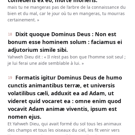
comederis ex eo, morte morieris.
mais tu ne mangeras pas de l’arbre de la connaissance du
bien et du mal, car le jour où tu en mangeras, tu mourras
certainement. »
Dixit quoque Dominus Deus : Non est
18
bonum esse hominem solum : faciamus ei
adjutorium simile sibi.
Yahweh Dieu dit : « Il n’est pas bon que l’homme soit seul ;
je lui ferai une aide semblable à lui. »
Formatis igitur Dominus Deus de humo
19
cunctis animantibus terræ, et universis
volatilibus cæli, adduxit ea ad Adam, ut
videret quid vocaret ea : omne enim quod
vocavit Adam animæ viventis, ipsum est
nomen ejus.
Et Yahweh Dieu, qui avait formé du sol tous les animaux
des champs et tous les oiseaux du ciel, les fit venir vers