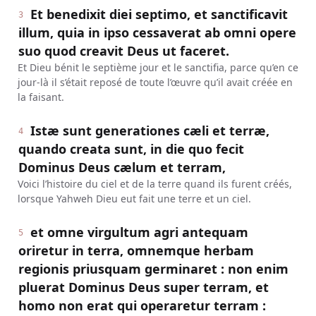
Et benedixit diei septimo, et sanctificavit
3
illum, quia in ipso cessaverat ab omni opere
suo quod creavit Deus ut faceret.
Et Dieu bénit le septième jour et le sanctifia, parce qu’en ce
jour-là il s’était reposé de toute l’œuvre qu’il avait créée en
la faisant.
Istæ sunt generationes cæli et terræ,
4
quando creata sunt, in die quo fecit
Dominus Deus cælum et terram,
Voici l’histoire du ciel et de la terre quand ils furent créés,
lorsque Yahweh Dieu eut fait une terre et un ciel.
et omne virgultum agri antequam
5
oriretur in terra, omnemque herbam
regionis priusquam germinaret : non enim
pluerat Dominus Deus super terram, et
homo non erat qui operaretur terram :