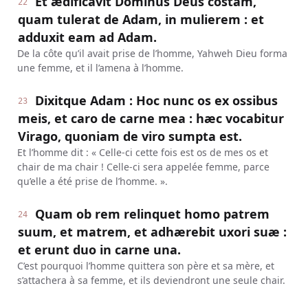
Et ædificavit Dominus Deus costam,
22
quam tulerat de Adam, in mulierem : et
adduxit eam ad Adam.
De la côte qu’il avait prise de l’homme, Yahweh Dieu forma
une femme, et il l’amena à l’homme.
Dixitque Adam : Hoc nunc os ex ossibus
23
meis, et caro de carne mea : hæc vocabitur
Virago, quoniam de viro sumpta est.
Et l’homme dit : « Celle-ci cette fois est os de mes os et
chair de ma chair ! Celle-ci sera appelée femme, parce
qu’elle a été prise de l’homme. ».
Quam ob rem relinquet homo patrem
24
suum, et matrem, et adhærebit uxori suæ :
et erunt duo in carne una.
C’est pourquoi l’homme quittera son père et sa mère, et
s’attachera à sa femme, et ils deviendront une seule chair.