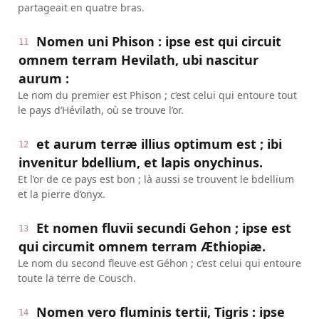
partageait en quatre bras.
Nomen uni Phison : ipse est qui circuit
11
omnem terram Hevilath, ubi nascitur
aurum :
Le nom du premier est Phison ; c’est celui qui entoure tout
le pays d’Hévilath, où se trouve l’or.
et aurum terræ illius optimum est ; ibi
12
invenitur bdellium, et lapis onychinus.
Et l’or de ce pays est bon ; là aussi se trouvent le bdellium
et la pierre d’onyx.
Et nomen fluvii secundi Gehon ; ipse est
13
qui circumit omnem terram Æthiopiæ.
Le nom du second fleuve est Géhon ; c’est celui qui entoure
toute la terre de Cousch.
Nomen vero fluminis tertii, Tigris : ipse
14