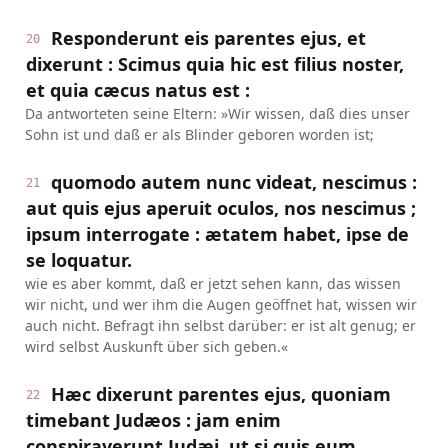
Responderunt eis parentes ejus, et
20
dixerunt : Scimus quia hic est filius noster,
et quia cæcus natus est :
Da antworteten seine Eltern: »Wir wissen, daß dies unser
Sohn ist und daß er als Blinder geboren worden ist;
quomodo autem nunc videat, nescimus :
21
aut quis ejus aperuit oculos, nos nescimus ;
ipsum interrogate : ætatem habet, ipse de
se loquatur.
wie es aber kommt, daß er jetzt sehen kann, das wissen
wir nicht, und wer ihm die Augen geöffnet hat, wissen wir
auch nicht. Befragt ihn selbst darüber: er ist alt genug; er
wird selbst Auskunft über sich geben.«
Hæc dixerunt parentes ejus, quoniam
22
timebant Judæos : jam enim
conspiraverunt Judæi, ut si quis eum