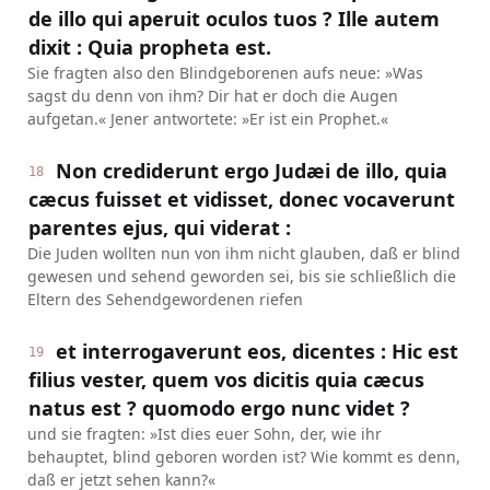
de illo qui aperuit oculos tuos ? Ille autem
dixit : Quia propheta est.
Sie fragten also den Blindgeborenen aufs neue: »Was
sagst du denn von ihm? Dir hat er doch die Augen
aufgetan.« Jener antwortete: »Er ist ein Prophet.«
Non crediderunt ergo Judæi de illo, quia
18
cæcus fuisset et vidisset, donec vocaverunt
parentes ejus, qui viderat :
Die Juden wollten nun von ihm nicht glauben, daß er blind
gewesen und sehend geworden sei, bis sie schließlich die
Eltern des Sehendgewordenen riefen
et interrogaverunt eos, dicentes : Hic est
19
filius vester, quem vos dicitis quia cæcus
natus est ? quomodo ergo nunc videt ?
und sie fragten: »Ist dies euer Sohn, der, wie ihr
behauptet, blind geboren worden ist? Wie kommt es denn,
daß er jetzt sehen kann?«