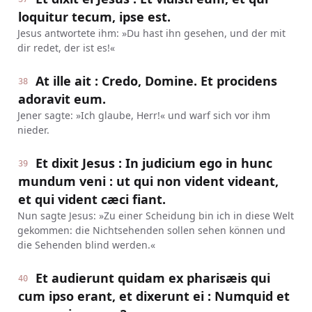
loquitur tecum, ipse est.
Jesus antwortete ihm: »Du hast ihn gesehen, und der mit
dir redet, der ist es!«
At ille ait : Credo, Domine. Et procidens
38
adoravit eum.
Jener sagte: »Ich glaube, Herr!« und warf sich vor ihm
nieder.
Et dixit Jesus : In judicium ego in hunc
39
mundum veni : ut qui non vident videant,
et qui vident cæci fiant.
Nun sagte Jesus: »Zu einer Scheidung bin ich in diese Welt
gekommen: die Nichtsehenden sollen sehen können und
die Sehenden blind werden.«
Et audierunt quidam ex pharisæis qui
40
cum ipso erant, et dixerunt ei : Numquid et