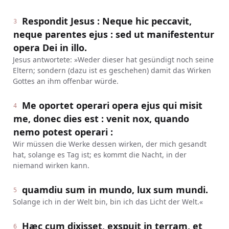
Respondit Jesus : Neque hic peccavit,
3
neque parentes ejus : sed ut manifestentur
opera Dei in illo.
Jesus antwortete: »Weder dieser hat gesündigt noch seine
Eltern; sondern (dazu ist es geschehen) damit das Wirken
Gottes an ihm offenbar würde.
Me oportet operari opera ejus qui misit
4
me, donec dies est : venit nox, quando
nemo potest operari :
Wir müssen die Werke dessen wirken, der mich gesandt
hat, solange es Tag ist; es kommt die Nacht, in der
niemand wirken kann.
quamdiu sum in mundo, lux sum mundi.
5
Solange ich in der Welt bin, bin ich das Licht der Welt.«
Hæc cum dixisset, exspuit in terram, et
6