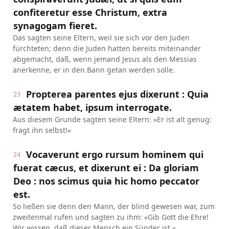
confiteretur esse Christum, extra
synagogam fieret.
Das sagten seine Eltern, weil sie sich vor den Juden
fürchteten; denn die Juden hatten bereits miteinander
abgemacht, daß, wenn jemand Jesus als den Messias
anerkenne, er in den Bann getan werden solle.
Propterea parentes ejus dixerunt : Quia
23
ætatem habet, ipsum interrogate.
Aus diesem Grunde sagten seine Eltern: »Er ist alt genug:
fragt ihn selbst!«
Vocaverunt ergo rursum hominem qui
24
fuerat cæcus, et dixerunt ei : Da gloriam
Deo : nos scimus quia hic homo peccator
est.
So ließen sie denn den Mann, der blind gewesen war, zum
zweitenmal rufen und sagten zu ihm: »Gib Gott die Ehre!
Wir wissen, daß dieser Mensch ein Sünder ist.«