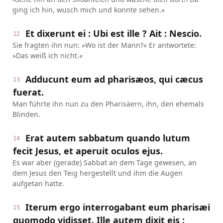
ging ich hin, wusch mich und konnte sehen.«
Et dixerunt ei : Ubi est ille ? Ait : Nescio.
12
Sie fragten ihn nun: »Wo ist der Mann?« Er antwortete:
»Das weiß ich nicht.«
Adducunt eum ad pharisæos, qui cæcus
13
fuerat.
Man führte ihn nun zu den Pharisäern, ihn, den ehemals
Blinden.
Erat autem sabbatum quando lutum
14
fecit Jesus, et aperuit oculos ejus.
Es war aber (gerade) Sabbat an dem Tage gewesen, an
dem Jesus den Teig hergestellt und ihm die Augen
aufgetan hatte.
Iterum ergo interrogabant eum pharisæi
15
quomodo vidisset. Ille autem dixit eis :