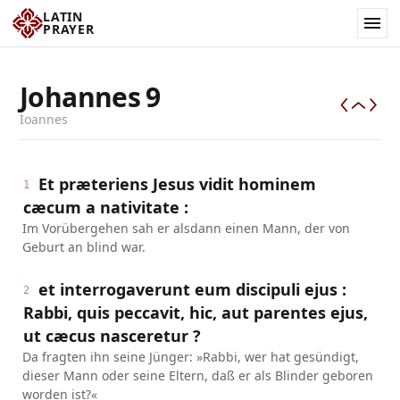
LATIN
PRAYER
Johannes
9
Ioannes
Et præteriens Jesus vidit hominem
1
cæcum a nativitate :
Im Vorübergehen sah er alsdann einen Mann, der von
Geburt an blind war.
et interrogaverunt eum discipuli ejus :
2
Rabbi, quis peccavit, hic, aut parentes ejus,
ut cæcus nasceretur ?
Da fragten ihn seine Jünger: »Rabbi, wer hat gesündigt,
dieser Mann oder seine Eltern, daß er als Blinder geboren
worden ist?«