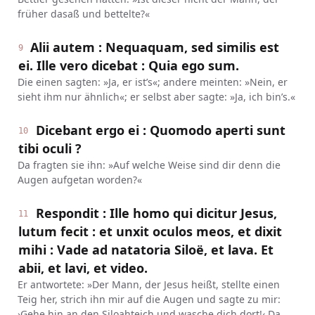
früher dasaß und bettelte?«
Alii autem : Nequaquam, sed similis est
9
ei. Ille vero dicebat : Quia ego sum.
Die einen sagten: »Ja, er ist’s«; andere meinten: »Nein, er
sieht ihm nur ähnlich«; er selbst aber sagte: »Ja, ich bin’s.«
Dicebant ergo ei : Quomodo aperti sunt
10
tibi oculi ?
Da fragten sie ihn: »Auf welche Weise sind dir denn die
Augen aufgetan worden?«
Respondit : Ille homo qui dicitur Jesus,
11
lutum fecit : et unxit oculos meos, et dixit
mihi : Vade ad natatoria Siloë, et lava. Et
abii, et lavi, et video.
Er antwortete: »Der Mann, der Jesus heißt, stellte einen
Teig her, strich ihn mir auf die Augen und sagte zu mir:
›Gehe hin an den Siloahteich und wasche dich dort!‹ Da