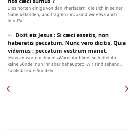
nos cæci sumus ?
Dies hörten einige von den Pharisäern, die sich in seiner
Nähe befanden, und fragten ihn: »Sind wir etwa auch
blind?«
Dixit eis Jesus : Si cæci essetis, non
41
haberetis peccatum. Nunc vero dicitis, Quia
videmus : peccatum vestrum manet.
Jesus antwortete ihnen: »Wäret ihr blind, so hättet ihr
keine Sünde; nun ihr aber behauptet: ›Wir sind sehend‹,
so bleibt eure Sünde!«