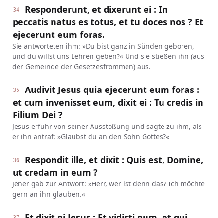
Responderunt, et dixerunt ei : In
34
peccatis natus es totus, et tu doces nos ? Et
ejecerunt eum foras.
Sie antworteten ihm: »Du bist ganz in Sünden geboren,
und du willst uns Lehren geben?« Und sie stießen ihn (aus
der Gemeinde der Gesetzesfrommen) aus.
Audivit Jesus quia ejecerunt eum foras :
35
et cum invenisset eum, dixit ei : Tu credis in
Filium Dei ?
Jesus erfuhr von seiner Ausstoßung und sagte zu ihm, als
er ihn antraf: »Glaubst du an den Sohn Gottes?«
Respondit ille, et dixit : Quis est, Domine,
36
ut credam in eum ?
Jener gab zur Antwort: »Herr, wer ist denn das? Ich möchte
gern an ihn glauben.«
Et dixit ei Jesus : Et vidisti eum, et qui
37