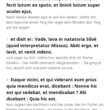
fecit lutum ex sputo, et linivit lutum super
oculos ejus,
Nach diesen Worten spie er auf den Boden, stellte mit
dem Speichel einen Teig her, legte dem Blinden den Teig
auf die Augen
et dixit ei : Vade, lava in natatoria Siloë
7
(quod interpretatur Missus). Abiit ergo, et
lavit, et venit videns.
und sagte zu ihm: »Gehe hin, wasche dich im Teiche
Siloah!« – Das heißt übersetzt ›Abgesandter‹. – Da ging er
hin, wusch sich und kam sehend zurück.
Itaque vicini, et qui viderant eum prius
8
quia mendicus erat, dicebant : Nonne hic
est qui sedebat, et mendicabat ? Alii
dicebant : Quia hic est.
Nun sagten die Nachbarn und die Leute, die ihn früher als
Bettler gesehen hatten: »Ist dieser nicht der Mann, der