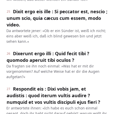
Dixit ergo eis ille : Si peccator est, nescio ;
25
unum scio, quia cæcus cum essem, modo
video.
Da antwortete jener: »Ob er ein Sünder ist, weiß ich nicht;
eins aber weiß ich, daß ich blind gewesen bin und jetzt
sehen kann.«
Dixerunt ergo illi : Quid fecit tibi ?
26
quomodo aperuit tibi oculos ?
Da fragten sie ihn noch einmal: »Was hat er mit dir
vorgenommen? Auf welche Weise hat er dir die Augen
aufgetan?«
Respondit eis : Dixi vobis jam, et
27
audistis : quod iterum vultis audire ?
numquid et vos vultis discipuli ejus fieri ?
Er antwortete ihnen: »Ich habe es euch schon einmal
gesagt, doch ihr habt nicht darauf gehört; warum wollt ihr