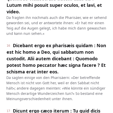
Lutum mihi posuit super oculos, et lavi, et
video.
Da fragten ihn nochmals auch die Pharisäer, wie er sehend
geworden sei, und er antwortete ihnen: »Er hat mir einen
Teig auf die Augen gelegt, ich habe mich dann gewaschen
und kann nun sehen.«
Dicebant ergo ex pharisæis quidam : Non
16
est hic homo a Deo, qui sabbatum non
custodit. Alii autem dicebant : Quomodo
potest homo peccator hæc signa facere ? Et
schisma erat inter eos.
Da sagten einige von den Pharisäern: »Der betreffende
Mensch ist nicht von Gott her, weil er den Sabbat nicht
hält«; andere dagegen meinten: »Wie könnte ein sündiger
Mensch derartige Wunderzeichen tun?« So bestand eine
Meinungsverschiedenheit unter ihnen.
Dicunt ergo cæco iterum : Tu quid dicis
17