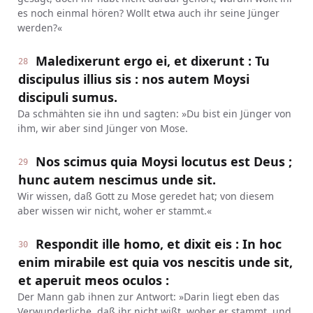
es noch einmal hören? Wollt etwa auch ihr seine Jünger
werden?«
Maledixerunt ergo ei, et dixerunt : Tu
28
discipulus illius sis : nos autem Moysi
discipuli sumus.
Da schmähten sie ihn und sagten: »Du bist ein Jünger von
ihm, wir aber sind Jünger von Mose.
Nos scimus quia Moysi locutus est Deus ;
29
hunc autem nescimus unde sit.
Wir wissen, daß Gott zu Mose geredet hat; von diesem
aber wissen wir nicht, woher er stammt.«
Respondit ille homo, et dixit eis : In hoc
30
enim mirabile est quia vos nescitis unde sit,
et aperuit meos oculos :
Der Mann gab ihnen zur Antwort: »Darin liegt eben das
Verwunderliche, daß ihr nicht wißt, woher er stammt, und