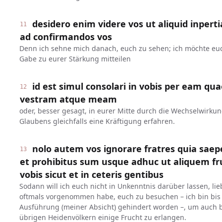
desidero enim videre vos ut aliquid inpertia
11
ad confirmandos vos
Denn ich sehne mich danach, euch zu sehen; ich möchte euc
Gabe zu eurer Stärkung mitteilen
id est simul consolari in vobis per eam qu
12
vestram atque meam
oder, besser gesagt, in eurer Mitte durch die Wechselwirku
Glaubens gleichfalls eine Kräftigung erfahren.
nolo autem vos ignorare fratres quia saep
13
et prohibitus sum usque adhuc ut aliquem f
vobis sicut et in ceteris gentibus
Sodann will ich euch nicht in Unkenntnis darüber lassen, lie
oftmals vorgenommen habe, euch zu besuchen – ich bin bis 
Ausführung (meiner Absicht) gehindert worden –, um auch 
übrigen Heidenvölkern einige Frucht zu erlangen.