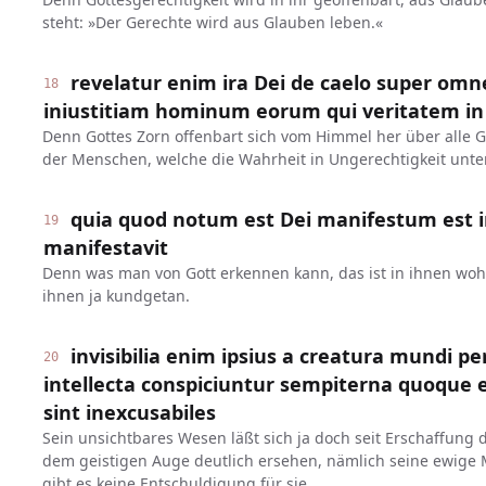
steht: »Der Gerechte wird aus Glauben leben.«
revelatur enim ira Dei de caelo super om
18
iniustitiam hominum eorum qui veritatem in 
Denn Gottes Zorn offenbart sich vom Himmel her über alle G
der Menschen, welche die Wahrheit in Ungerechtigkeit unte
quia quod notum est Dei manifestum est in 
19
manifestavit
Denn was man von Gott erkennen kann, das ist in ihnen wohl
ihnen ja kundgetan.
invisibilia enim ipsius a creatura mundi pe
20
intellecta conspiciuntur sempiterna quoque ei
sint inexcusabiles
Sein unsichtbares Wesen läßt sich ja doch seit Erschaffung 
dem geistigen Auge deutlich ersehen, nämlich seine ewige 
gibt es keine Entschuldigung für sie,