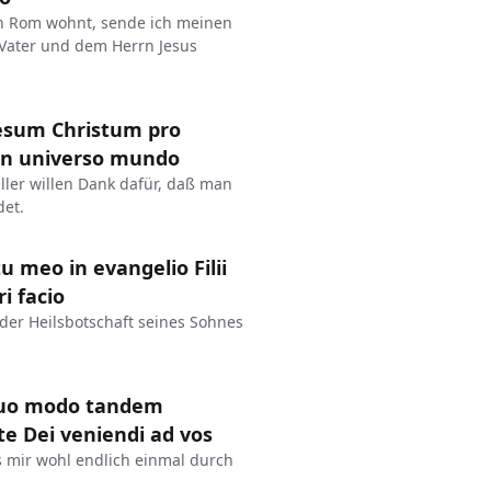
e in Rom wohnt, sende ich meinen
 Vater und dem Herrn Jesus
esum Christum pro
 in universo mundo
ller willen Dank dafür, daß man
et.
tu meo in evangelio Filii
i facio
der Heilsbotschaft seines Sohnes
 quo modo tandem
e Dei veniendi ad vos
s mir wohl endlich einmal durch