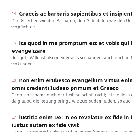
Graecis ac barbaris sapientibus et insipie
14
Den Griechen wie den Barbaren, den Gebildeten wie den Ung
verpflichtet;
ita quod in me promptum est et vobis qui
15
evangelizare
der gute Wille ist also meinerseits vorhanden, auch euch in
verkünden.
non enim erubesco evangelium virtus enim
16
omni credenti Iudaeo primum et Graeco
Denn ich schäme mich der Heilsbotschaft nicht; ist sie doch 
da glaubt, die Rettung bringt, wie zuerst dem Juden, so au
iustitia enim Dei in eo revelatur ex fide in
17
iustus autem ex fide vivit
Denn Gottesgerechtigkeit wird in ihr geoffenbart, aus Glau