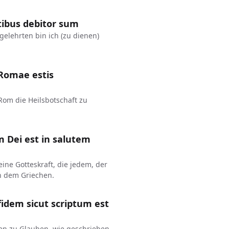
ntibus debitor sum
elehrten bin ich (zu dienen)
 Romae estis
 Rom die Heilsbotschaft zu
 Dei est in salutem
eine Gotteskraft, die jedem, der
ch dem Griechen.
 fidem sicut scriptum est
ben zu Glauben, wie geschrieben