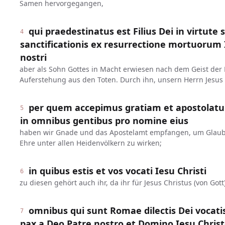
Samen hervorgegangen,
qui praedestinatus est Filius Dei in virtut
4
sanctificationis ex resurrectione mortuorum 
nostri
aber als Sohn Gottes in Macht erwiesen nach dem Geist der 
Auferstehung aus den Toten. Durch ihn, unsern Herrn Jesus 
per quem accepimus gratiam et apostolat
5
in omnibus gentibus pro nomine eius
haben wir Gnade und das Apostelamt empfangen, um Glau
Ehre unter allen Heidenvölkern zu wirken;
in quibus estis et vos vocati Iesu Christi
6
zu diesen gehört auch ihr, da ihr für Jesus Christus (von Got
omnibus qui sunt Romae dilectis Dei vocatis
7
pax a Deo Patre nostro et Domino Iesu Chris