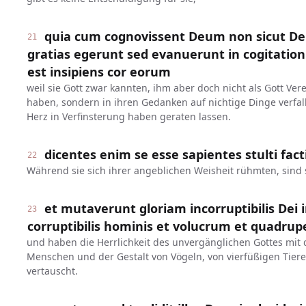
quia cum cognovissent Deum non sicut De
21
gratias egerunt sed evanuerunt in cogitatio
est insipiens cor eorum
weil sie Gott zwar kannten, ihm aber doch nicht als Gott V
haben, sondern in ihren Gedanken auf nichtige Dinge verfal
Herz in Verfinsterung haben geraten lassen.
dicentes enim se esse sapientes stulti fact
22
Während sie sich ihrer angeblichen Weisheit rühmten, sind
et mutaverunt gloriam incorruptibilis Dei 
23
corruptibilis hominis et volucrum et quadr
und haben die Herrlichkeit des unvergänglichen Gottes mit
Menschen und der Gestalt von Vögeln, von vierfüßigen Ti
vertauscht.