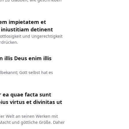
nem impietatem et
iniustitiam detinent
ottlosigkeit und Ungerechtigkeit
rdrücken.
illis Deus enim illis
bekannt; Gott selbst hat es
r ea quae facta sunt
us virtus et divinitas ut
der Welt an seinen Werken mit
Macht und göttliche Größe. Daher