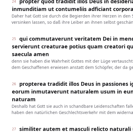
propter quod tradidit illos Deus in desider
24
inmunditiam ut contumeliis adficiant corpora
Daher hat Gott sie durch die Begierden ihrer Herzen in den 
versinken lassen, so daß ihre Leiber an ihnen selbst gesch
qui commutaverunt veritatem Dei in mend
25
servierunt creaturae potius quam creatori qu
saecula amen
denn sie haben die Wahrheit Gottes mit der Lüge vertausc
dem Geschaffenen erwiesen anstatt dem Schöpfer, der da gep
propterea tradidit illos Deus in passione
26
eorum inmutaverunt naturalem usum in eum
naturam
Deshalb hat Gott sie auch in schandbare Leidenschaften fall
haben den natürlichen Geschlechtsverkehr mit dem widernat
similiter autem et masculi relicto natural
27