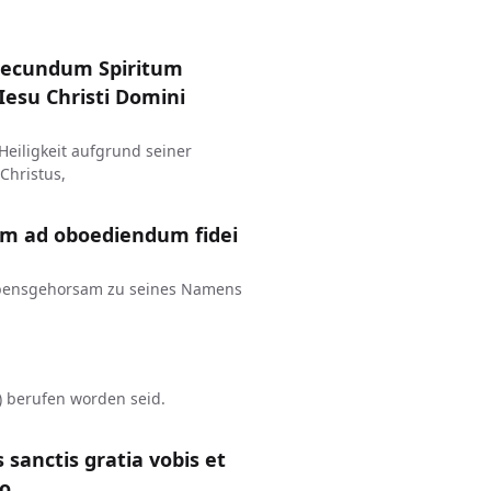
e secundum Spiritum
Iesu Christi Domini
Heiligkeit aufgrund seiner
Christus,
um ad oboediendum fidei
bensgehorsam zu seines Namens
t) berufen worden seid.
 sanctis gratia vobis et
to