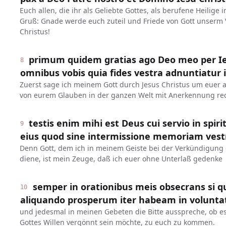
Euch allen, die ihr als Geliebte Gottes, als berufene Heilig
Gruß: Gnade werde euch zuteil und Friede von Gott unserm
Christus!
primum quidem gratias ago Deo meo per I
8
omnibus vobis quia fides vestra adnuntiatur
Zuerst sage ich meinem Gott durch Jesus Christus um euer a
von eurem Glauben in der ganzen Welt mit Anerkennung red
testis enim mihi est Deus cui servio in spiri
9
eius quod sine intermissione memoriam vestr
Denn Gott, dem ich in meinem Geiste bei der Verkündigung 
diene, ist mein Zeuge, daß ich euer ohne Unterlaß gedenke
semper in orationibus meis obsecrans si
10
aliquando prosperum iter habeam in voluntat
und jedesmal in meinen Gebeten die Bitte ausspreche, ob e
Gottes Willen vergönnt sein möchte, zu euch zu kommen.