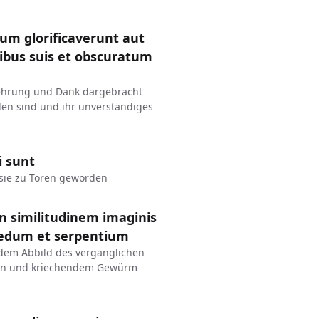
um glorificaverunt aut
nibus suis et obscuratum
erehrung und Dank dargebracht
len sind und ihr unverständiges
i sunt
 sie zu Toren geworden
in similitudinem imaginis
upedum et serpentium
 dem Abbild des vergänglichen
eren und kriechendem Gewürm