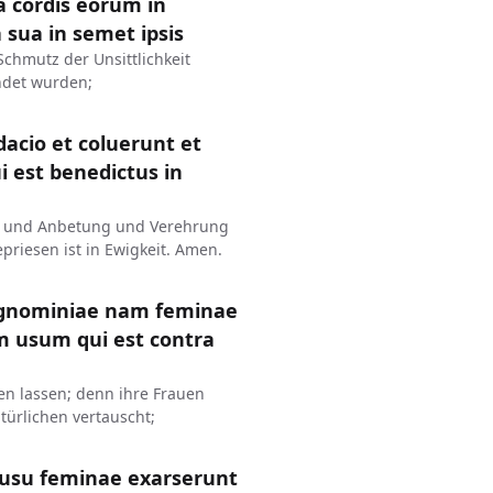
ia cordis eorum in
 sua in semet ipsis
Schmutz der Unsittlichkeit
ändet wurden;
acio et coluerunt et
i est benedictus in
ht und Anbetung und Verehrung
riesen ist in Ewigkeit. Amen.
s ignominiae nam feminae
 usum qui est contra
en lassen; denn ihre Frauen
ürlichen vertauscht;
i usu feminae exarserunt