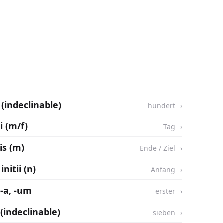
(indeclinable)
hundert
ei (m/f)
Tag
nis (m)
Ende / Ziel
initii (n)
Anfang
 -a, -um
erster
(indeclinable)
sieben