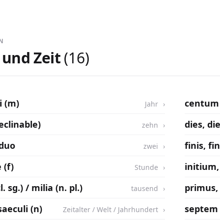
EN
 und Zeit
(16)
i (m)
centum 
Jahr
clinable)
dies, di
zehn
 duo
finis, fi
zwei
 (f)
initium, 
Stunde
. sg.) / milia (n. pl.)
primus,
tausend
aeculi (n)
septem 
Zeitalter / Welt / Jahrhundert