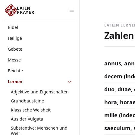
LATIN
PRAYER
LATEIN LERN
Bibel
Zahlen
Heilige
Gebete
Messe
annus, ann
Beichte
decem (inde
Lernen
duo, duae,
Adjektive und Eigenschaften
Grundbausteine
hora, horae
Klassische Weisheit
mille (indecl
Aus der Vulgata
saeculum, s
Substantive: Menschen und
Welt