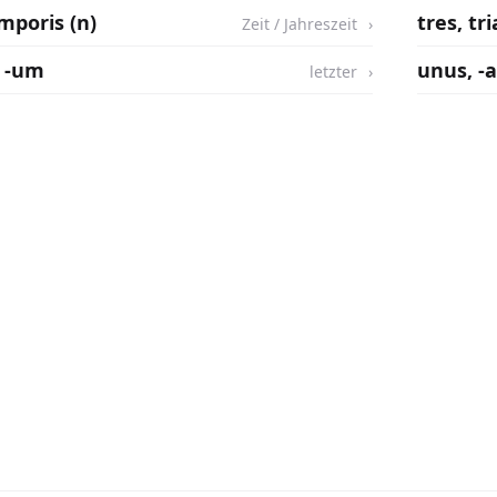
mporis (n)
tres, tri
Zeit / Jahreszeit
, -um
unus, -
letzter