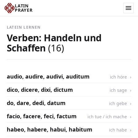
LATIN
PRAYER
LATEIN LERNEN
Verben: Handeln und
Schaffen
(16)
audio, audire, audivi, auditum
ich höre
dico, dicere, dixi, dictum
ich sage
do, dare, dedi, datum
ich gebe
facio, facere, feci, factum
ich tue / ich mache
habeo, habere, habui, habitum
ich habe