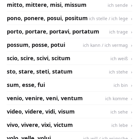
mitto, mittere, misi, missum
ich sende
pono, ponere, posui, positum
ich stelle / ich lege
porto, portare, portavi, portatum
ich trage
possum, posse, potui
ich kann / ich vermag
scio, scire, scivi, scitum
ich weiß
sto, stare, steti, statum
ich stehe
sum, esse, fui
ich bin
venio, venire, veni, ventum
ich komme
video, videre, vidi, visum
ich sehe
vivo, vivere, vixi, victum
ich lebe
volo, velle, volui
ich will / ich wünsche