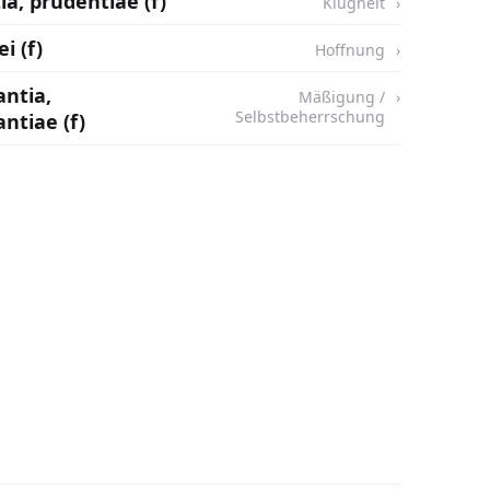
a, prudentiae (f)
Klugheit
i (f)
Hoffnung
ntia,
Mäßigung /
Selbstbeherrschung
ntiae (f)