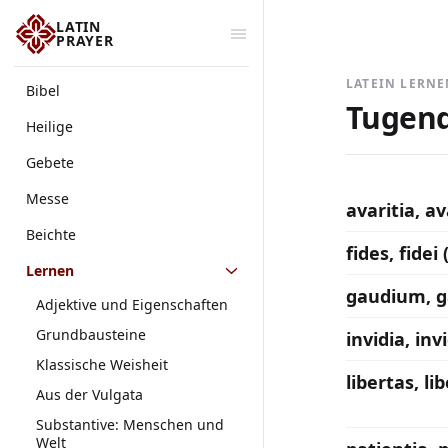
LATIN
PRAYER
LATEIN LERN
Bibel
Tugend
Heilige
Gebete
Messe
avaritia, av
Beichte
fides, fidei 
Lernen
gaudium, ga
Adjektive und Eigenschaften
Grundbausteine
invidia, invi
Klassische Weisheit
libertas, lib
Aus der Vulgata
Substantive: Menschen und
Welt