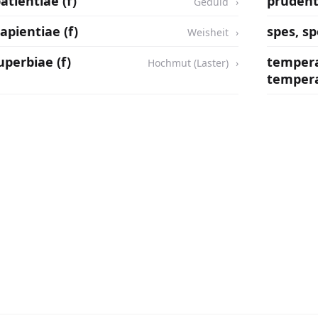
atientiae (f)
prudenti
Geduld
apientiae (f)
spes, spe
Weisheit
uperbiae (f)
tempera
Hochmut (Laster)
tempera