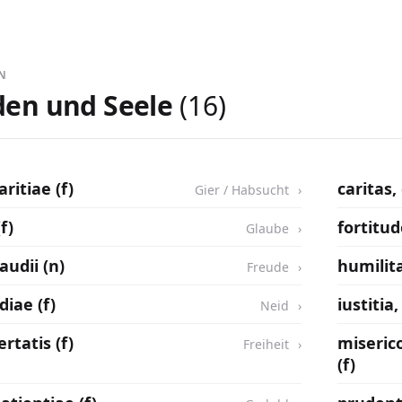
EN
en und Seele
(16)
aritiae (f)
caritas, 
Gier / Habsucht
(f)
fortitud
Glaube
udii (n)
humilita
Freude
diae (f)
iustitia,
Neid
ertatis (f)
miseric
Freiheit
(f)