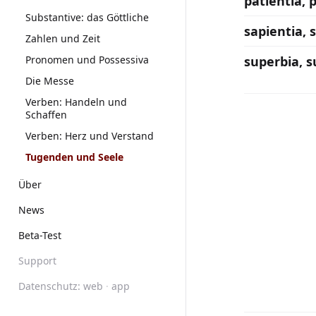
patientia, p
Substantive: das Göttliche
sapientia, s
Zahlen und Zeit
Pronomen und Possessiva
superbia, s
Die Messe
Verben: Handeln und
Schaffen
Verben: Herz und Verstand
Tugenden und Seele
Über
News
Beta-Test
Support
Datenschutz:
web
·
app