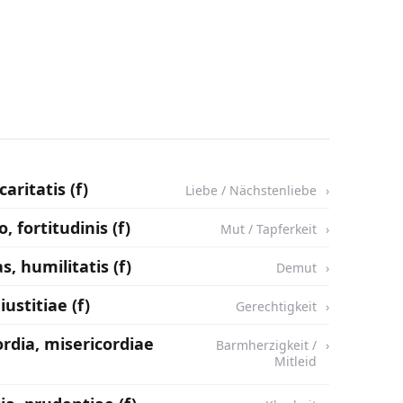
caritatis (f)
Liebe / Nächstenliebe
o, fortitudinis (f)
Mut / Tapferkeit
s, humilitatis (f)
Demut
 iustitiae (f)
Gerechtigkeit
ordia, misericordiae
Barmherzigkeit /
Mitleid