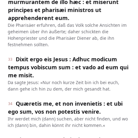
murmurantem de illo hæc : et miserunt
principes et pharisæi ministros ut
apprehenderent eum.
Die Pharisäer erfuhren, daß das Volk solche Ansichten im
geheimen über ihn äußerte; daher schickten die
Hohenpriester und die Pharisäer Diener ab, die ihn
festnehmen sollten.
Dixit ergo eis Jesus : Adhuc modicum
33
tempus vobiscum sum : et vado ad eum qui
me misit.
Da sagte Jesus: »Nur noch kurze Zeit bin ich bei euch,
dann gehe ich hin zu dem, der mich gesandt hat.
Quæretis me, et non invenietis : et ubi
34
ego sum, vos non potestis venire.
Ihr werdet mich (dann) suchen, aber nicht finden, und wo
ich (dann) bin, dahin könnt ihr nicht kommen.«