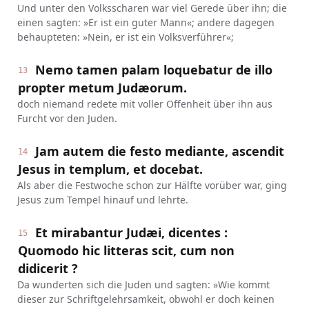
Und unter den Volksscharen war viel Gerede über ihn; die
einen sagten: »Er ist ein guter Mann«; andere dagegen
behaupteten: »Nein, er ist ein Volksverführer«;
Nemo tamen palam loquebatur de illo
13
propter metum Judæorum.
doch niemand redete mit voller Offenheit über ihn aus
Furcht vor den Juden.
Jam autem die festo mediante, ascendit
14
Jesus in templum, et docebat.
Als aber die Festwoche schon zur Hälfte vorüber war, ging
Jesus zum Tempel hinauf und lehrte.
Et mirabantur Judæi, dicentes :
15
Quomodo hic litteras scit, cum non
didicerit ?
Da wunderten sich die Juden und sagten: »Wie kommt
dieser zur Schriftgelehrsamkeit, obwohl er doch keinen