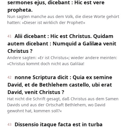
sermones ejus, dicebant : Hic est vere
propheta.
Nun sagten manche aus dem Volk, die diese Worte gehört
hatten: »Dieser ist wirklich der Prophet!«
Alii dicebant : Hic est Christus. Quidam
41
autem dicebant : Numquid a Galilæa venit
Christus ?
Andere sagten: »Er ist Christus«; wieder andere meinten:
»Christus kommt doch nicht aus Galiläa!
nonne Scriptura dicit : Quia ex semine
42
David, et de Bethlehem castello, ubi erat
David, venit Christus ?
Hat nicht die Schrift gesagt, daß Christus aus dem Samen
Davids und aus der Ortschaft Bethlehem, wo David
gewohnt hat, kommen soll?«
Dissensio itaque facta est in turba
43