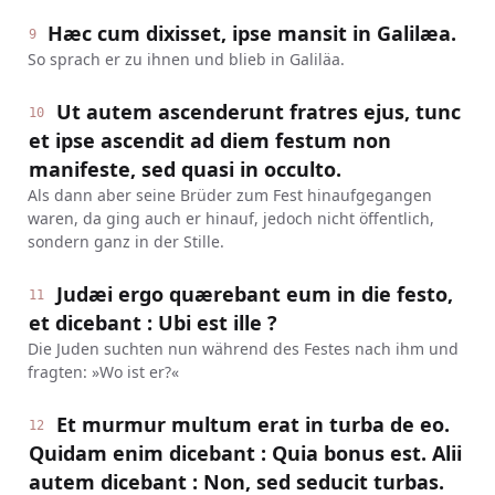
Hæc cum dixisset, ipse mansit in Galilæa.
9
So sprach er zu ihnen und blieb in Galiläa.
Ut autem ascenderunt fratres ejus, tunc
10
et ipse ascendit ad diem festum non
manifeste, sed quasi in occulto.
Als dann aber seine Brüder zum Fest hinaufgegangen
waren, da ging auch er hinauf, jedoch nicht öffentlich,
sondern ganz in der Stille.
Judæi ergo quærebant eum in die festo,
11
et dicebant : Ubi est ille ?
Die Juden suchten nun während des Festes nach ihm und
fragten: »Wo ist er?«
Et murmur multum erat in turba de eo.
12
Quidam enim dicebant : Quia bonus est. Alii
autem dicebant : Non, sed seducit turbas.