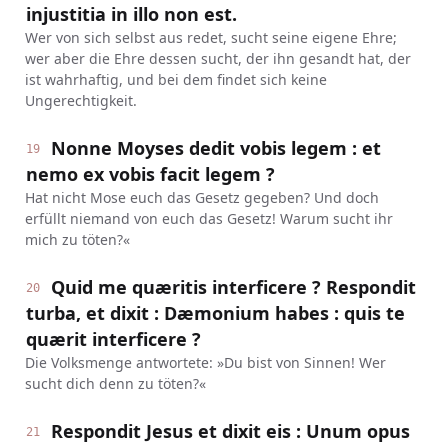
injustitia in illo non est.
Wer von sich selbst aus redet, sucht seine eigene Ehre;
wer aber die Ehre dessen sucht, der ihn gesandt hat, der
ist wahrhaftig, und bei dem findet sich keine
Ungerechtigkeit.
Nonne Moyses dedit vobis legem : et
19
nemo ex vobis facit legem ?
Hat nicht Mose euch das Gesetz gegeben? Und doch
erfüllt niemand von euch das Gesetz! Warum sucht ihr
mich zu töten?«
Quid me quæritis interficere ? Respondit
20
turba, et dixit : Dæmonium habes : quis te
quærit interficere ?
Die Volksmenge antwortete: »Du bist von Sinnen! Wer
sucht dich denn zu töten?«
Respondit Jesus et dixit eis : Unum opus
21