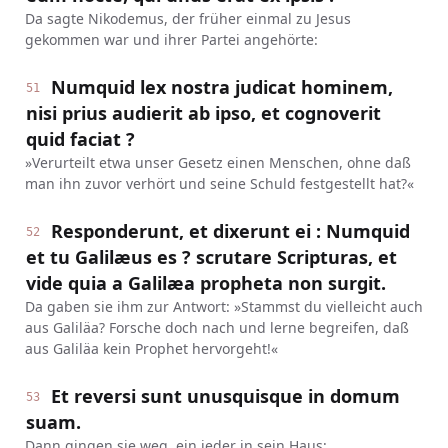
Da sagte Nikodemus, der früher einmal zu Jesus
gekommen war und ihrer Partei angehörte:
Numquid lex nostra judicat hominem,
51
nisi prius audierit ab ipso, et cognoverit
quid faciat ?
»Verurteilt etwa unser Gesetz einen Menschen, ohne daß
man ihn zuvor verhört und seine Schuld festgestellt hat?«
Responderunt, et dixerunt ei : Numquid
52
et tu Galilæus es ? scrutare Scripturas, et
vide quia a Galilæa propheta non surgit.
Da gaben sie ihm zur Antwort: »Stammst du vielleicht auch
aus Galiläa? Forsche doch nach und lerne begreifen, daß
aus Galiläa kein Prophet hervorgeht!«
Et reversi sunt unusquisque in domum
53
suam.
Dann gingen sie weg, ein jeder in sein Haus;