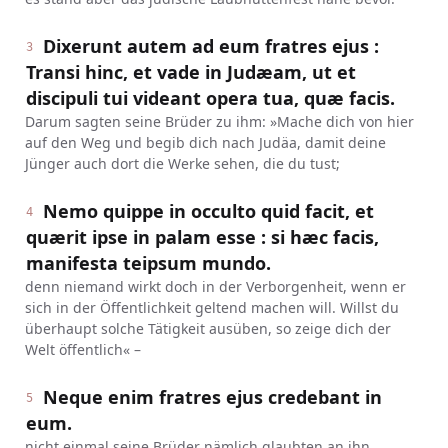
Dixerunt autem ad eum fratres ejus :
3
Transi hinc, et vade in Judæam, ut et
discipuli tui videant opera tua, quæ facis.
Darum sagten seine Brüder zu ihm: »Mache dich von hier
auf den Weg und begib dich nach Judäa, damit deine
Jünger auch dort die Werke sehen, die du tust;
Nemo quippe in occulto quid facit, et
4
quærit ipse in palam esse : si hæc facis,
manifesta teipsum mundo.
denn niemand wirkt doch in der Verborgenheit, wenn er
sich in der Öffentlichkeit geltend machen will. Willst du
überhaupt solche Tätigkeit ausüben, so zeige dich der
Welt öffentlich« –
Neque enim fratres ejus credebant in
5
eum.
nicht einmal seine Brüder nämlich glaubten an ihn.