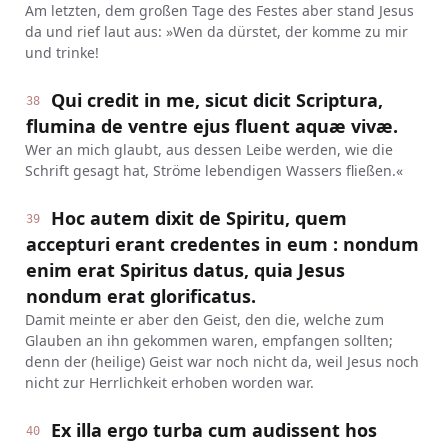
Am letzten, dem großen Tage des Festes aber stand Jesus
da und rief laut aus: »Wen da dürstet, der komme zu mir
und trinke!
Qui credit in me, sicut dicit Scriptura,
38
flumina de ventre ejus fluent aquæ vivæ.
Wer an mich glaubt, aus dessen Leibe werden, wie die
Schrift gesagt hat, Ströme lebendigen Wassers fließen.«
Hoc autem dixit de Spiritu, quem
39
accepturi erant credentes in eum : nondum
enim erat Spiritus datus, quia Jesus
nondum erat glorificatus.
Damit meinte er aber den Geist, den die, welche zum
Glauben an ihn gekommen waren, empfangen sollten;
denn der (heilige) Geist war noch nicht da, weil Jesus noch
nicht zur Herrlichkeit erhoben worden war.
Ex illa ergo turba cum audissent hos
40