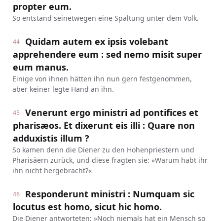
propter eum.
So entstand seinetwegen eine Spaltung unter dem Volk.
Quidam autem ex ipsis volebant
44
apprehendere eum : sed nemo misit super
eum manus.
Einige von ihnen hätten ihn nun gern festgenommen,
aber keiner legte Hand an ihn.
Venerunt ergo ministri ad pontifices et
45
pharisæos. Et dixerunt eis illi : Quare non
adduxistis illum ?
So kamen denn die Diener zu den Hohenpriestern und
Pharisäern zurück, und diese fragten sie: »Warum habt ihr
ihn nicht hergebracht?«
Responderunt ministri : Numquam sic
46
locutus est homo, sicut hic homo.
Die Diener antworteten: »Noch niemals hat ein Mensch so