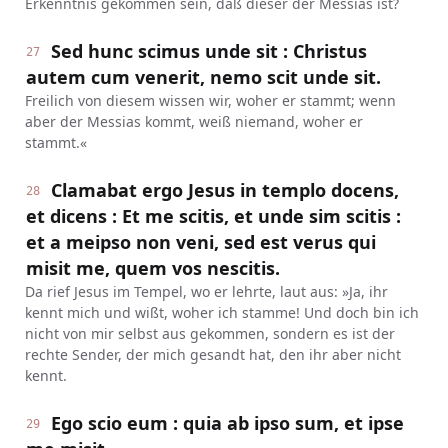
Erkenntnis gekommen sein, daß dieser der Messias ist?
Sed hunc scimus unde sit : Christus
27
autem cum venerit, nemo scit unde sit.
Freilich von diesem wissen wir, woher er stammt; wenn
aber der Messias kommt, weiß niemand, woher er
stammt.«
Clamabat ergo Jesus in templo docens,
28
et dicens : Et me scitis, et unde sim scitis :
et a meipso non veni, sed est verus qui
misit me, quem vos nescitis.
Da rief Jesus im Tempel, wo er lehrte, laut aus: »Ja, ihr
kennt mich und wißt, woher ich stamme! Und doch bin ich
nicht von mir selbst aus gekommen, sondern es ist der
rechte Sender, der mich gesandt hat, den ihr aber nicht
kennt.
Ego scio eum : quia ab ipso sum, et ipse
29