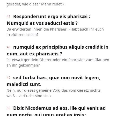
geredet, wie dieser Mann redet!«
Responderunt ergo eis pharisæi :
47
Numquid et vos seducti estis ?
Da erwiderten ihnen die Pharisäer: »Habt auch ihr euch
irreführen lassen?
numquid ex principibus aliquis credidit in
48
eum, aut ex pharisæis ?
Ist etwa irgendein Oberer oder ein Pharisäer zum Glauben
an ihn gekommen?
sed turba hæc, quæ non novit legem,
49
maledicti sunt.
Nein, nur dieses gemeine Volk, das vom Gesetz nichts
weiß – verflucht sind sie!«
Dixit Nicodemus ad eos, ille qui venit ad
50
eum nocte, qui unus erat ex ipsis :