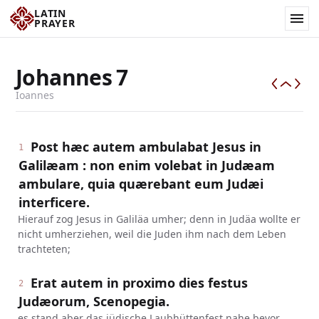
LATIN
PRAYER
Johannes
7
Ioannes
Post hæc autem ambulabat Jesus in
1
Galilæam : non enim volebat in Judæam
ambulare, quia quærebant eum Judæi
interficere.
Hierauf zog Jesus in Galiläa umher; denn in Judäa wollte er
nicht umherziehen, weil die Juden ihm nach dem Leben
trachteten;
Erat autem in proximo dies festus
2
Judæorum, Scenopegia.
es stand aber das jüdische Laubhüttenfest nahe bevor.