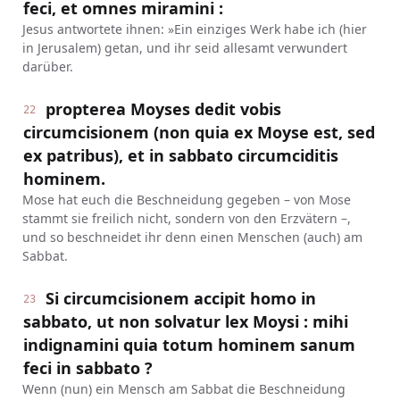
feci, et omnes miramini :
Jesus antwortete ihnen: »Ein einziges Werk habe ich (hier
in Jerusalem) getan, und ihr seid allesamt verwundert
darüber.
propterea Moyses dedit vobis
22
circumcisionem (non quia ex Moyse est, sed
ex patribus), et in sabbato circumciditis
hominem.
Mose hat euch die Beschneidung gegeben – von Mose
stammt sie freilich nicht, sondern von den Erzvätern –,
und so beschneidet ihr denn einen Menschen (auch) am
Sabbat.
Si circumcisionem accipit homo in
23
sabbato, ut non solvatur lex Moysi : mihi
indignamini quia totum hominem sanum
feci in sabbato ?
Wenn (nun) ein Mensch am Sabbat die Beschneidung